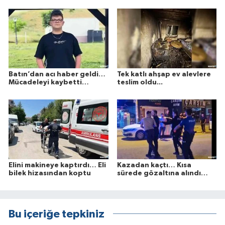
Batın’dan acı haber geldi…
Tek katlı ahşap ev alevlere
Mücadeleyi kaybetti…
teslim oldu...
Elini makineye kaptırdı… Eli
Kazadan kaçtı… Kısa
bilek hizasından koptu
sürede gözaltına alındı…
Bu içeriğe tepkiniz