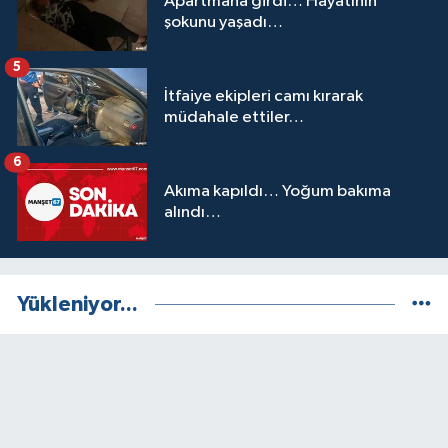
Apartmana girdi… Hayatının
şokunu yaşadı…
5
İtfaiye ekipleri camı kırarak
müdahale ettiler…
6
Akıma kapıldı… Yoğum bakıma
alındı…
Yükleniyor...