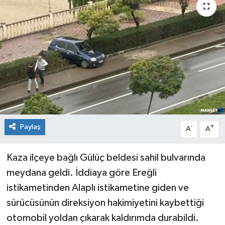
Medya
Mizah
Röportaj
Teknoloji
Paylaş
-
+
A
A
Kaza ilçeye bağlı Gülüç beldesi sahil bulvarında
meydana geldi. İddiaya göre Ereğli
istikametinden Alaplı istikametine giden ve
sürücüsünün direksiyon hakimiyetini kaybettiği
otomobil yoldan çıkarak kaldırımda durabildi.