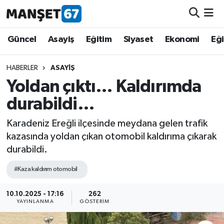
Güncel
Güncel
Asayiş
Eğitim
Siyaset
Ekonomi
Eğ
Asayiş
HABERLER
ASAYIŞ
Yoldan çıktı… Kaldırımda
Siyaset
durabildi…
Spor
Karadeniz Ereğli ilçesinde meydana gelen trafik
kazasında yoldan çıkan otomobil kaldırıma çıkarak
Eğitim
durabildi.
Ekonomi
#Kaza kaldırım otomobil
Kültür-Sanat
10.10.2025 - 17:16
262
YAYINLANMA
GÖSTERIM
Magazin