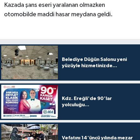
Kazada şans eseri yaralanan olmazken
otomobilde maddi hasar meydana geldi.
Belediye Düğün Salonu yeni
yüzüyle hizmetinizde...
Kdz. Ereğli'de 90'lar
yolculuğu...
Vefatını 14'üncü yılında mezar