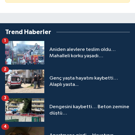
Trend Haberler
1
Aniden alevlere teslim oldu…
Mahalleli korku yaşadı…
2
Genç yaşta hayatını kaybetti…
Alaplı yasta...
3
Dengesini kaybetti… Beton zemine
düştü…
4