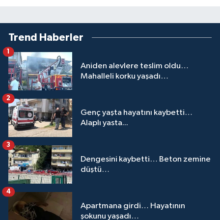
Trend Haberler
1
Aniden alevlere teslim oldu…
Mahalleli korku yaşadı…
2
Genç yaşta hayatını kaybetti…
Alaplı yasta...
3
Dengesini kaybetti… Beton zemine
düştü…
4
Apartmana girdi… Hayatının
şokunu yaşadı…