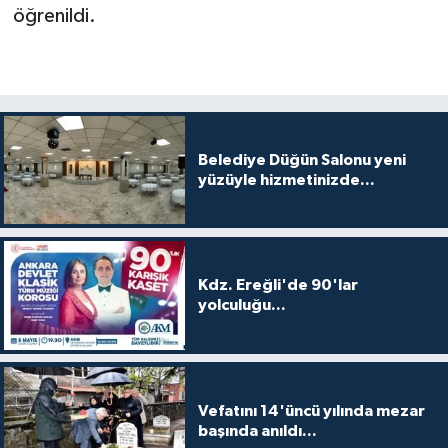
öğrenildi.
Belediye Düğün Salonu yeni
yüzüyle hizmetinizde...
Kdz. Ereğli'de 90'lar
yolculuğu...
Vefatını 14'üncü yılında mezar
başında anıldı...