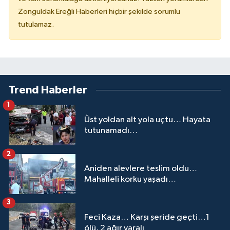
Zonguldak Ereğli Haberleri hiçbir şekilde sorumlu
tutulamaz.
Trend Haberler
1
Üst yoldan alt yola uçtu… Hayata
tutunamadı…
2
Aniden alevlere teslim oldu…
Mahalleli korku yaşadı…
3
Feci Kaza… Karşı şeride geçti…1
ölü, 2 ağır yaralı