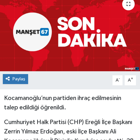
Medya
Mizah
Röportaj
Teknoloji
Paylaş
-
+
A
A
Kocamanoğlu’nun partiden ihraç edilmesinin
talep edildiği öğrenildi.
Cumhuriyet Halk Partisi (CHP) Ereğli İlçe Başkanı
Zerrin Yılmaz Erdoğan, eski İlçe Başkanı Ali