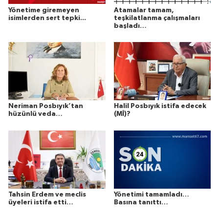
Yönetime giremeyen
Atamalar tamam,
isimlerden sert tepki...
teşkilatlanma çalışmaları
başladı…
Neriman Posbıyık’tan
Halil Posbıyık istifa edecek
hüzünlü veda…
(Mİ)?
Tahsin Erdem ve meclis
Yönetimi tamamladı…
üyeleri istifa etti…
Basına tanıttı…