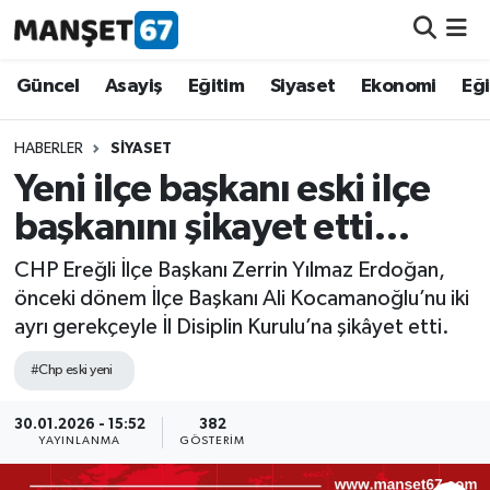
Güncel
Güncel
Asayiş
Eğitim
Siyaset
Ekonomi
Eğ
Asayiş
HABERLER
SIYASET
Yeni ilçe başkanı eski ilçe
Siyaset
başkanını şikayet etti…
Spor
CHP Ereğli İlçe Başkanı Zerrin Yılmaz Erdoğan,
önceki dönem İlçe Başkanı Ali Kocamanoğlu’nu iki
Eğitim
ayrı gerekçeyle İl Disiplin Kurulu’na şikâyet etti.
Ekonomi
#Chp eski yeni
Kültür-Sanat
30.01.2026 - 15:52
382
YAYINLANMA
GÖSTERIM
Magazin