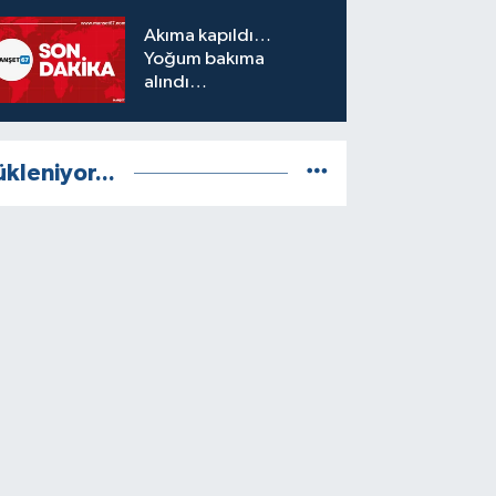
Akıma kapıldı…
Yoğum bakıma
alındı…
ükleniyor...