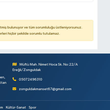
tmiş bulunuyor ve tüm sorumluluğu üstleniyorsunuz.
leri hiçbir şekilde sorumlu tutulamaz.
Müftü Mah. Nimet Hoca Sk. No:22/A
Ereğli/Zonguldak
ken,
05072496310
attan
zonguldakmanset67@gmail.com
im
Kültür-Sanat
Spor