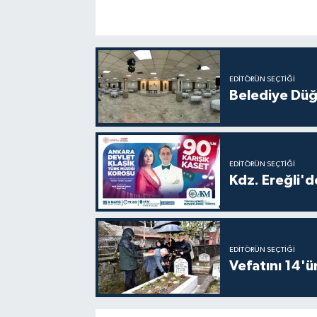
EDITÖRÜN SEÇTIĞI
Belediye Düğ
EDITÖRÜN SEÇTIĞI
Kdz. Ereğli'd
EDITÖRÜN SEÇTIĞI
Vefatını 14'ü