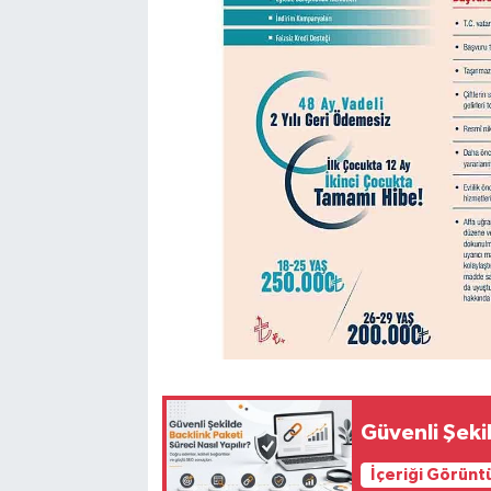
Medya
Mizah
Röportaj
Teknoloji
Güvenli Şekil
İçeriği Görünt