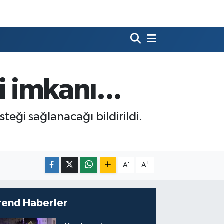
i imkanı...
steği sağlanacağı bildirildi.
-
+
A
A
rend Haberler