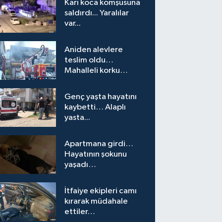
Karı koca komşusuna
saldırdı... Yaralılar
var...
Aniden alevlere
teslim oldu…
Mahalleli korku
yaşadı…
Genç yaşta hayatını
kaybetti… Alaplı
yasta...
Apartmana girdi…
Hayatının şokunu
yaşadı…
İtfaiye ekipleri camı
kırarak müdahale
ettiler…