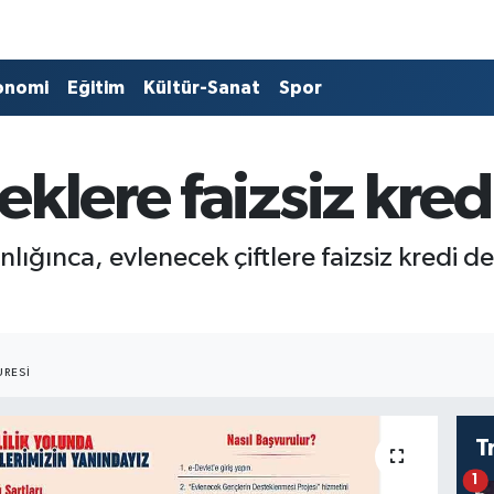
onomi
Eğitim
Kültür-Sanat
Spor
klere faizsiz kred
lığınca, evlenecek çiftlere faizsiz kredi de
RESI
T
1