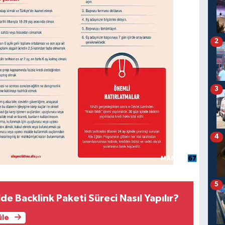
2
3
4
5
de Backlink Paketi Süreci Nasıl Yapılır?
üle