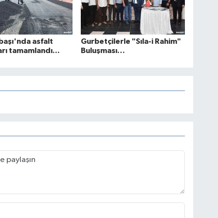
aşı'nda asfalt
Gurbetçilerle "Sıla-i Rahim"
arı tamamlandı...
Buluşması…