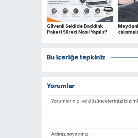
Güvenli Şekilde Backlink
Meydanb
Paketi Süreci Nasıl Yapılır?
çalışmal
Bu içeriğe tepkiniz
Yorumlar