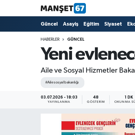
Güncel
Güncel
Asayiş
Eğitim
Siyaset
Ek
Asayiş
HABERLER
GÜNCEL
Yeni evlenece
Siyaset
Spor
Aile ve Sosyal Hizmetler Bakan
#Aile sosyal bakanlığı
Eğitim
03.07.2026 - 18:03
48
1 DK
Ekonomi
YAYINLANMA
GÖSTERIM
OKUNMA SÜ
Kültür-Sanat
Magazin