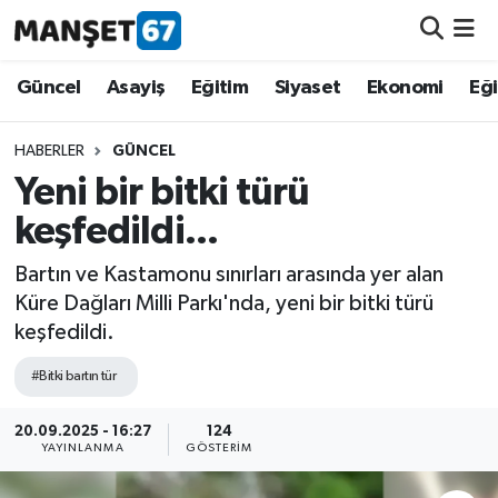
Güncel
Güncel
Asayiş
Eğitim
Siyaset
Ekonomi
Eğ
Asayiş
HABERLER
GÜNCEL
Yeni bir bitki türü
Siyaset
keşfedildi...
Spor
Bartın ve Kastamonu sınırları arasında yer alan
Küre Dağları Milli Parkı'nda, yeni bir bitki türü
Eğitim
keşfedildi.
Ekonomi
#Bitki bartın tür
Kültür-Sanat
20.09.2025 - 16:27
124
YAYINLANMA
GÖSTERIM
Magazin