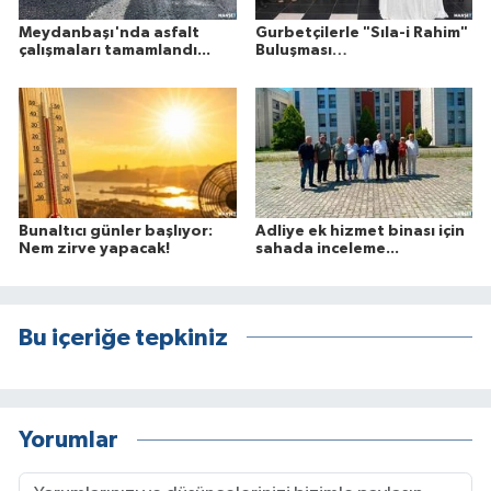
Meydanbaşı'nda asfalt
Gurbetçilerle "Sıla-i Rahim"
çalışmaları tamamlandı...
Buluşması…
Bunaltıcı günler başlıyor:
Adliye ek hizmet binası için
Nem zirve yapacak!
sahada inceleme...
Bu içeriğe tepkiniz
Yorumlar