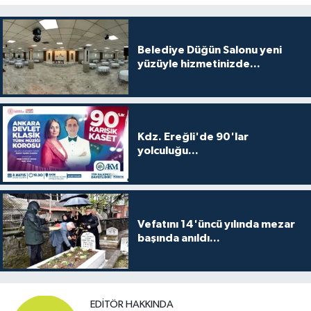
Belediye Düğün Salonu yeni
yüzüyle hizmetinizde...
Kdz. Ereğli'de 90'lar
yolculuğu...
Vefatını 14'üncü yılında mezar
başında anıldı...
EDITÖR HAKKINDA