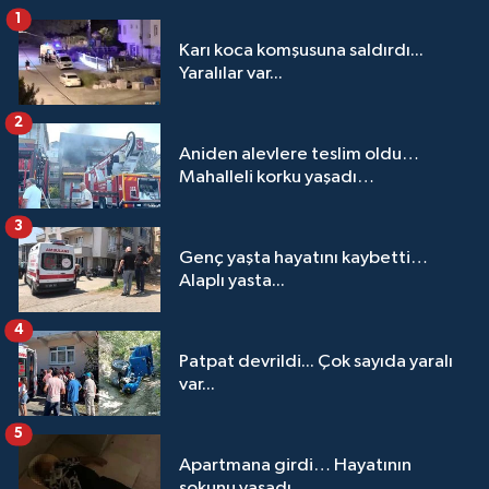
1
Karı koca komşusuna saldırdı...
Yaralılar var...
2
Aniden alevlere teslim oldu…
Mahalleli korku yaşadı…
3
Genç yaşta hayatını kaybetti…
Alaplı yasta...
4
Patpat devrildi... Çok sayıda yaralı
var...
5
Apartmana girdi… Hayatının
şokunu yaşadı…