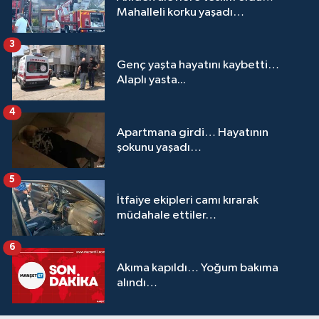
Mahalleli korku yaşadı…
3
Genç yaşta hayatını kaybetti…
Alaplı yasta...
4
Apartmana girdi… Hayatının
şokunu yaşadı…
5
İtfaiye ekipleri camı kırarak
müdahale ettiler…
6
Akıma kapıldı… Yoğum bakıma
alındı…