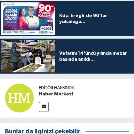
Kdz. Ereğli'de 90'lar
yolculuğu...
Vefatını 14'üncü yılında mezar
başında anıldı...
EDITÖR HAKKINDA
Haber Merkezi
Bunlar da ilginizi çekebilir