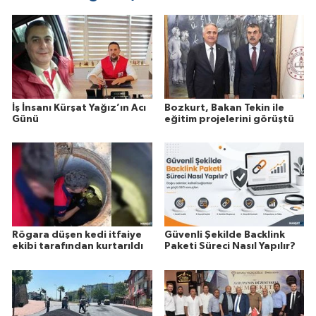
İş İnsanı Kürşat Yağız’ın Acı
Bozkurt, Bakan Tekin ile
Günü
eğitim projelerini görüştü
Rögara düşen kedi itfaiye
Güvenli Şekilde Backlink
ekibi tarafından kurtarıldı
Paketi Süreci Nasıl Yapılır?