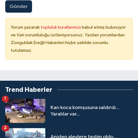
Gönder
Yorum yazarak
topluluk kurallarımızı
kabul etmiş bulunuyor
ve tüm sorumluluğu üstleniyorsunuz. Yazılan yorumlardan
Zonguldak Ereğli Haberleri hiçbir şekilde sorumlu
tutulamaz.
Trend Haberler
1
Karı koca komşusuna saldırdı...
Yaralılar var...
2
Aniden alevlere teslim oldu…