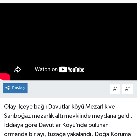
Medya
Mizah
Röportaj
Teknoloji
Paylaş
-
+
A
A
Olay ilçeye bağlı Davutlar köyü Mezarlık ve
Sarıboğaz mezarlık altı mevkiinde meydana geldi.
İddiaya göre Davutlar Köyü’nde bulunan
ormanda bir ayı, tuzağa yakalandı. Doğa Koruma