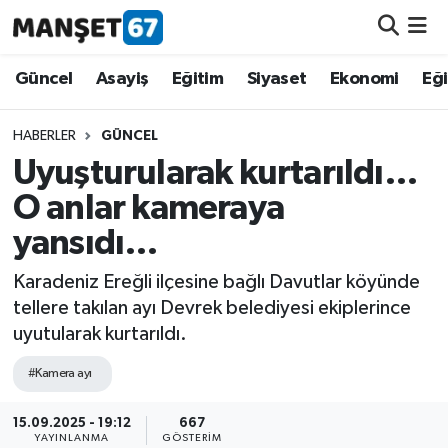
Güncel
Güncel
Asayiş
Eğitim
Siyaset
Ekonomi
Eğ
Asayiş
HABERLER
GÜNCEL
Uyuşturularak kurtarıldı…
Siyaset
O anlar kameraya
Spor
yansıdı…
Eğitim
Karadeniz Ereğli ilçesine bağlı Davutlar köyünde
tellere takılan ayı Devrek belediyesi ekiplerince
Ekonomi
uyutularak kurtarıldı.
#Kamera ayı
Kültür-Sanat
15.09.2025 - 19:12
667
Magazin
YAYINLANMA
GÖSTERIM