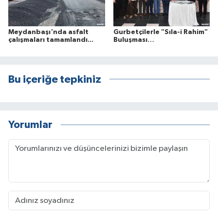
Meydanbaşı'nda asfalt
Gurbetçilerle "Sıla-i Rahim"
çalışmaları tamamlandı...
Buluşması…
Bu içeriğe tepkiniz
Yorumlar