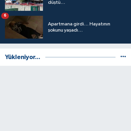
düştü…
6
Apartmana girdi… Hayatının
şokunu yaşadı…
Yükleniyor...