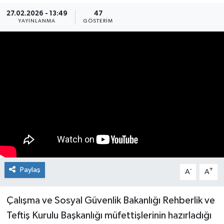
27.02.2026 - 13:49
47
Medya
YAYINLANMA
GÖSTERIM
Mizah
Röportaj
Teknoloji
Paylaş
-
+
A
A
Çalışma ve Sosyal Güvenlik Bakanlığı Rehberlik ve
Teftiş Kurulu Başkanlığı müfettişlerinin hazırladığı