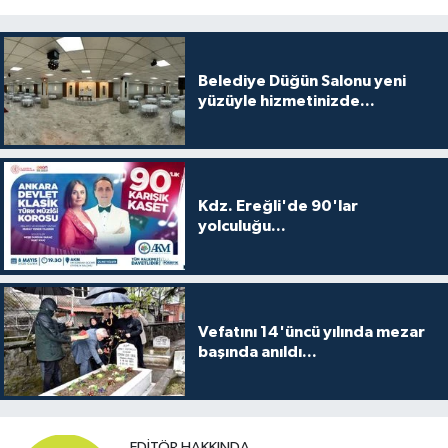
Belediye Düğün Salonu yeni
yüzüyle hizmetinizde...
Kdz. Ereğli'de 90'lar
yolculuğu...
Vefatını 14'üncü yılında mezar
başında anıldı...
EDITÖR HAKKINDA