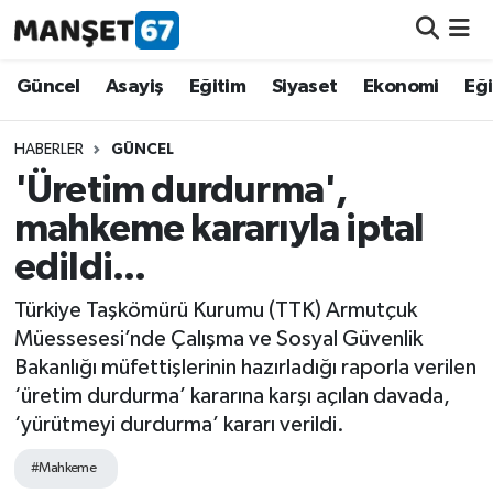
Güncel
Güncel
Asayiş
Eğitim
Siyaset
Ekonomi
Eğ
Asayiş
HABERLER
GÜNCEL
'Üretim durdurma',
Siyaset
mahkeme kararıyla iptal
Spor
edildi...
Eğitim
Türkiye Taşkömürü Kurumu (TTK) Armutçuk
Müessesesi’nde Çalışma ve Sosyal Güvenlik
Ekonomi
Bakanlığı müfettişlerinin hazırladığı raporla verilen
‘üretim durdurma’ kararına karşı açılan davada,
Kültür-Sanat
‘yürütmeyi durdurma’ kararı verildi.
#Mahkeme
Magazin