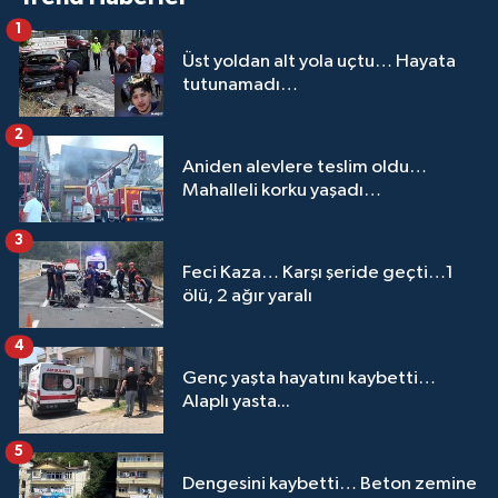
1
Üst yoldan alt yola uçtu… Hayata
tutunamadı…
2
Aniden alevlere teslim oldu…
Mahalleli korku yaşadı…
3
Feci Kaza… Karşı şeride geçti…1
ölü, 2 ağır yaralı
4
Genç yaşta hayatını kaybetti…
Alaplı yasta...
5
Dengesini kaybetti… Beton zemine