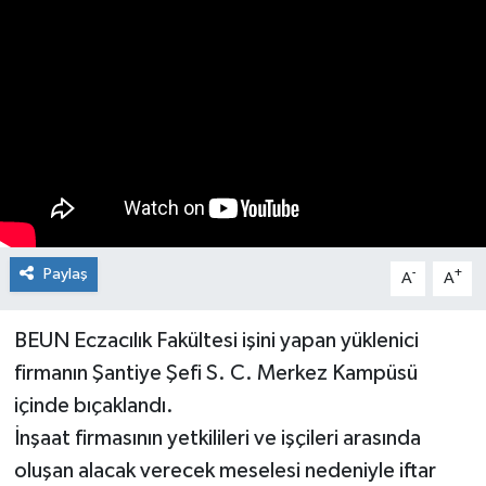
Medya
Mizah
Röportaj
Teknoloji
Paylaş
-
+
A
A
BEUN Eczacılık Fakültesi işini yapan yüklenici
firmanın Şantiye Şefi S. C. Merkez Kampüsü
içinde bıçaklandı.
İnşaat firmasının yetkilileri ve işçileri arasında
oluşan alacak verecek meselesi nedeniyle iftar