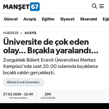
Güncel
Güncel
Asayiş
Eğitim
Siyaset
Ekonomi
Eğ
Asayiş
HABERLER
ASAYIŞ
Üniversite de çok eden
Siyaset
olay... Bıçakla yaralandı...
Spor
Zonguldak Bülent Ecevit Üniversitesi Merkez
Kampüsü'nde saat 20.00 sularında bıçaklama
Eğitim
bıçaklı saldırı gerçekleşti.
Ekonomi
#Bülent Ecevit Üniversitesi
Kültür-Sanat
27.02.2026 - 22:45
296
YAYINLANMA
GÖSTERIM
Magazin