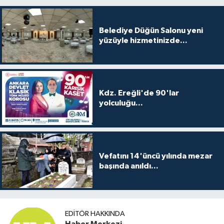
Belediye Düğün Salonu yeni
yüzüyle hizmetinizde...
Kdz. Ereğli'de 90'lar
yolculuğu...
Vefatını 14'üncü yılında mezar
başında anıldı...
EDITÖR HAKKINDA
Haber Merkezi