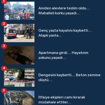
1
Aniden alevlere teslim oldu…
Mahalleli korku yaşadı…
2
Genç yaşta hayatını kaybetti…
Alaplı yasta...
3
Apartmana girdi… Hayatının
şokunu yaşadı…
4
Dengesini kaybetti… Beton zemine
düştü…
5
İtfaiye ekipleri camı kırarak
müdahale ettiler…