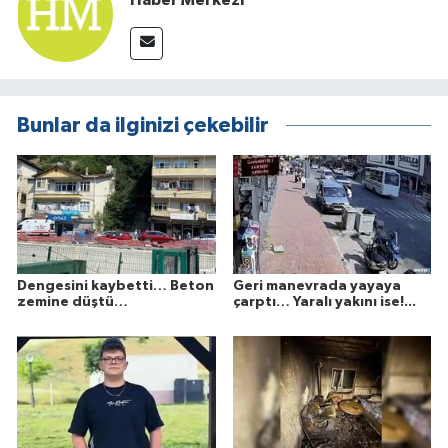
Bunlar da ilginizi çekebilir
Dengesini kaybetti… Beton
Geri manevrada yayaya
zemine düştü…
çarptı… Yaralı yakını ise!...