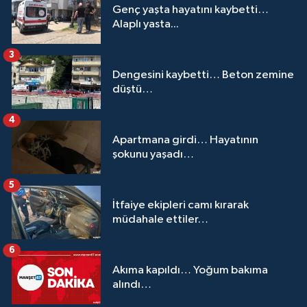
Genç yaşta hayatını kaybetti…
Alaplı yasta...
3
Dengesini kaybetti… Beton zemine
düştü…
4
Apartmana girdi… Hayatının
şokunu yaşadı…
5
İtfaiye ekipleri camı kırarak
müdahale ettiler…
6
Akıma kapıldı… Yoğum bakıma
alındı…