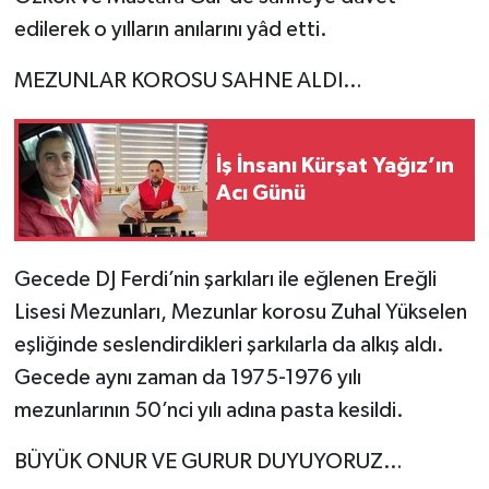
edilerek o yılların anılarını yâd etti.
MEZUNLAR KOROSU SAHNE ALDI…
İş İnsanı Kürşat Yağız’ın
Acı Günü
Gecede DJ Ferdi’nin şarkıları ile eğlenen Ereğli
Lisesi Mezunları, Mezunlar korosu Zuhal Yükselen
eşliğinde seslendirdikleri şarkılarla da alkış aldı.
Gecede aynı zaman da 1975-1976 yılı
mezunlarının 50’nci yılı adına pasta kesildi.
BÜYÜK ONUR VE GURUR DUYUYORUZ…