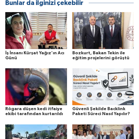
Bunlar da ilginizi çekebilir
İş İnsanı Kürşat Yağız’ın Acı
Bozkurt, Bakan Tekin ile
Günü
eğitim projelerini görüştü
Rögara düşen kedi itfaiye
Güvenli Şekilde Backlink
ekibi tarafından kurtarıldı
Paketi Süreci Nasıl Yapılır?