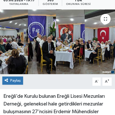
03.06.2026 - 19:17
363
1 DK
YAYINLANMA
GÖSTERIM
OKUNMA SÜRESI
Medya
Mizah
Röportaj
Teknoloji
Paylaş
-
+
A
A
Ereğli’de Kurulu bulunan Ereğli Lisesi Mezunları
Derneği, geleneksel hale getirdikleri mezunlar
buluşmasının 27’ncisini Erdemir Mühendisler