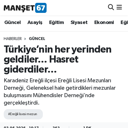
Güncel
Güncel
Asayiş
Eğitim
Siyaset
Ekonomi
Eğ
Asayiş
HABERLER
GÜNCEL
Türkiye’nin her yerinden
Siyaset
geldiler… Hasret
Spor
giderdiler…
Eğitim
Karadeniz Ereğli ilçesi Ereğli Lisesi Mezunları
Derneği, Geleneksel hale getirdikleri mezunlar
Ekonomi
buluşmasını Mühendisler Derneği’nde
gerçekleştirdi.
Kültür-Sanat
#Ereğli lisesi mezun
Magazin