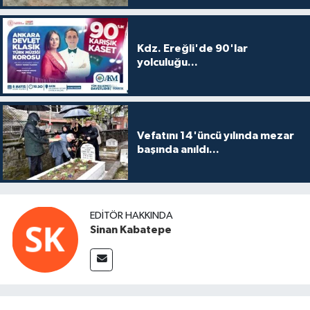
Kdz. Ereğli'de 90'lar
yolculuğu...
Vefatını 14'üncü yılında mezar
başında anıldı...
EDITÖR HAKKINDA
Sinan Kabatepe