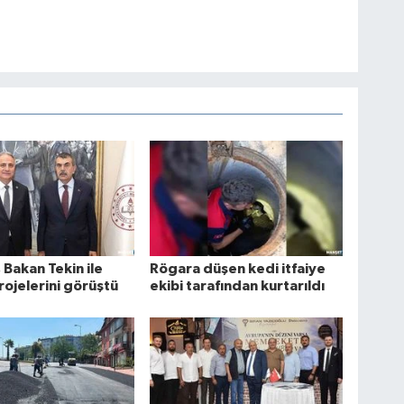
 Bakan Tekin ile
Rögara düşen kedi itfaiye
rojelerini görüştü
ekibi tarafından kurtarıldı