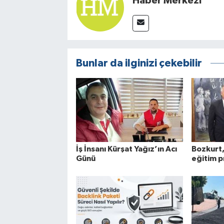
Haber Merkezi
Bunlar da ilginizi çekebilir
İş İnsanı Kürşat Yağız’ın Acı
Bozkurt,
Günü
eğitim p