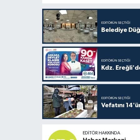
EDITÖRÜN SEÇTIĞI
Belediye Düğ
EDITÖRÜN SEÇTIĞI
Kdz. Ereğli'd
EDITÖRÜN SEÇTIĞI
Vefatını 14'ü
EDITÖR HAKKINDA