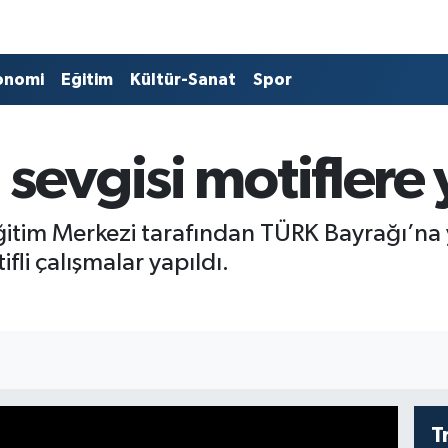
onomi
Eğitim
Kültür-Sanat
Spor
sevgisi motiflere 
Eğitim Merkezi tarafından TÜRK Bayrağı’na y
li çalışmalar yapıldı.
T