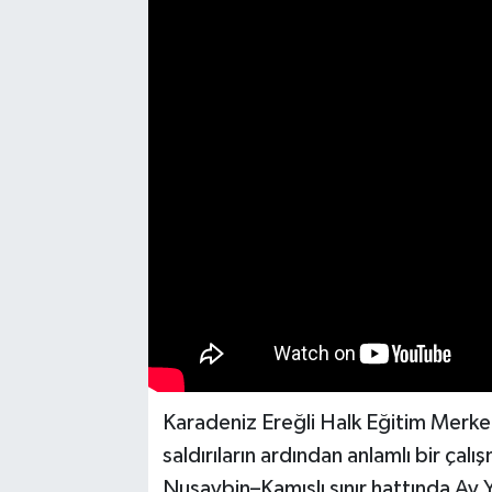
Medya
Mizah
Röportaj
Teknoloji
Karadeniz Ereğli Halk Eğitim Merkez
saldırıların ardından anlamlı bir çal
Nusaybin–Kamışlı sınır hattında Ay Yı