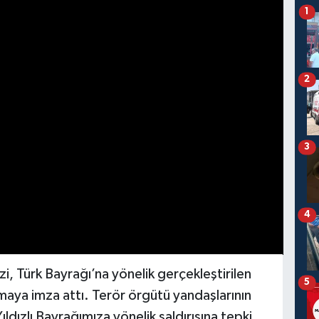
1
2
3
4
i, Türk Bayrağı’na yönelik gerçekleştirilen
5
ışmaya imza attı. Terör örgütü yandaşlarının
ldızlı Bayrağımıza yönelik saldırısına tepki