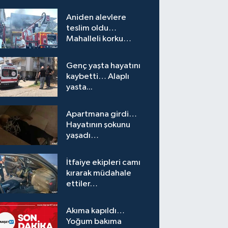
Aniden alevlere
teslim oldu…
Mahalleli korku
yaşadı…
Genç yaşta hayatını
kaybetti… Alaplı
yasta...
Apartmana girdi…
Hayatının şokunu
yaşadı…
İtfaiye ekipleri camı
kırarak müdahale
ettiler…
Akıma kapıldı…
Yoğum bakıma