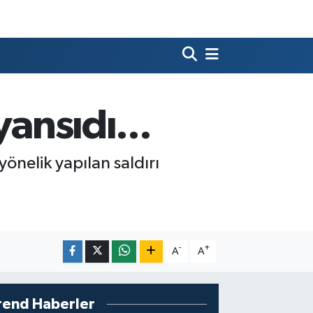
yansıdı...
önelik yapılan saldırı
-
+
A
A
rend Haberler