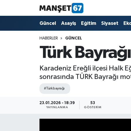
Güncel
Güncel
Asayiş
Eğitim
Siyaset
Ek
Asayiş
HABERLER
GÜNCEL
Türk Bayrağı 
Siyaset
Spor
Karadeniz Ereğli ilçesi Halk 
sonrasında TÜRK Bayrağı motif
Eğitim
#Türk bayrağı
Ekonomi
23.01.2026 - 18:39
53
YAYINLANMA
GÖSTERIM
Kültür-Sanat
Magazin