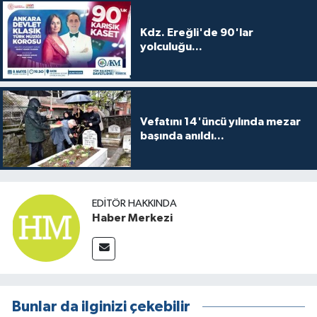
Kdz. Ereğli'de 90'lar
yolculuğu...
Vefatını 14'üncü yılında mezar
başında anıldı...
EDITÖR HAKKINDA
Haber Merkezi
Bunlar da ilginizi çekebilir