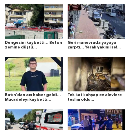
Dengesini kaybetti… Beton
Geri manevrada yayaya
zemine düştü…
çarptı… Yaralı yakını ise!...
Batın’dan acı haber geldi…
Tek katlı ahşap ev alevlere
Mücadeleyi kaybetti…
teslim oldu...