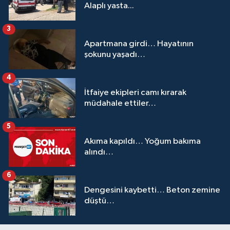
Alaplı yasta...
3
Apartmana girdi… Hayatının
şokunu yaşadı…
4
İtfaiye ekipleri camı kırarak
müdahale ettiler…
5
Akıma kapıldı… Yoğum bakıma
alındı…
6
Dengesini kaybetti… Beton zemine
düştü…