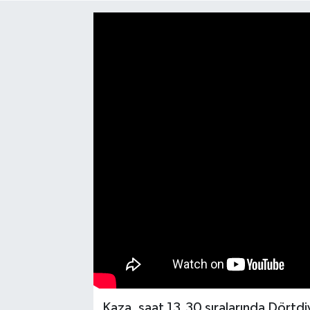
Medya
Mizah
Röportaj
Teknoloji
Kaza, saat 13.30 sıralarında Dörtdi