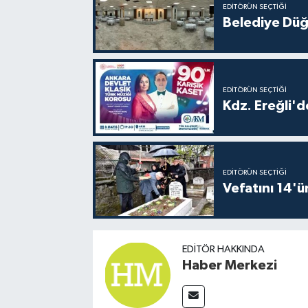
EDITÖRÜN SEÇTIĞI
Belediye Düğ
EDITÖRÜN SEÇTIĞI
Kdz. Ereğli'd
EDITÖRÜN SEÇTIĞI
Vefatını 14'ü
EDITÖR HAKKINDA
Haber Merkezi