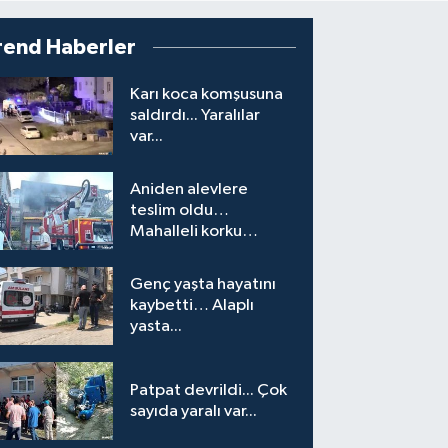
rend Haberler
Karı koca komşusuna
saldırdı... Yaralılar
var...
Aniden alevlere
teslim oldu…
Mahalleli korku
yaşadı…
Genç yaşta hayatını
kaybetti… Alaplı
yasta...
Patpat devrildi... Çok
sayıda yaralı var...