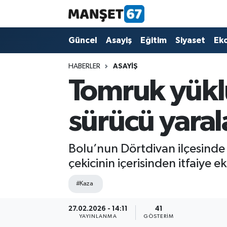
Güncel
Güncel
Asayiş
Eğitim
Siyaset
Ek
Asayiş
HABERLER
ASAYIŞ
Tomruk yüklü
Siyaset
sürücü yaral
Spor
Eğitim
Bolu’nun Dörtdivan ilçesinde 
çekicinin içerisinden itfaiye ek
Ekonomi
#Kaza
Kültür-Sanat
27.02.2026 - 14:11
41
YAYINLANMA
GÖSTERIM
Magazin