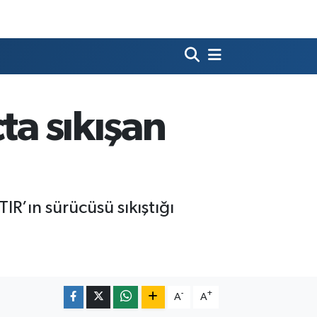
ta sıkışan
IR’ın sürücüsü sıkıştığı
-
+
A
A