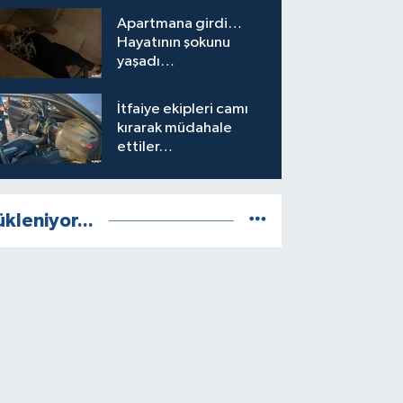
Apartmana girdi…
Hayatının şokunu
yaşadı…
İtfaiye ekipleri camı
kırarak müdahale
ettiler…
ükleniyor...