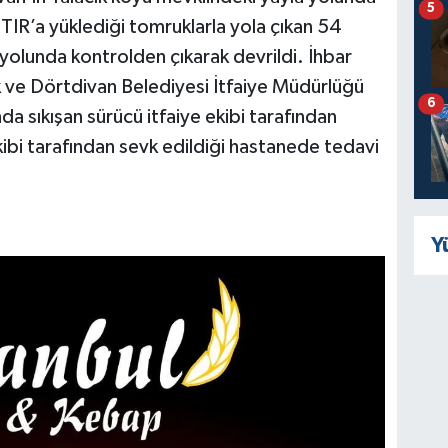
5
R’a yüklediği tomruklarla yola çıkan 54
yolunda kontrolden çıkarak devrildi. İhbar
k ve Dörtdivan Belediyesi İtfaiye Müdürlüğü
6
nda sıkışan sürücü itfaiye ekibi tarafından
ekibi tarafından sevk edildiği hastanede tedavi
Y