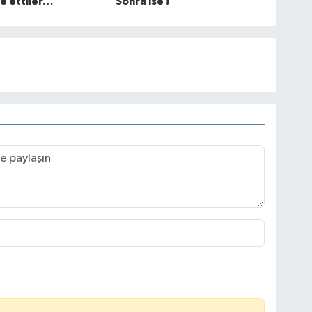
e ettiler…
Sonra ise !