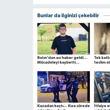
Bunlar da ilginizi çekebilir
Batın’dan acı haber geldi…
Tek katl
Mücadeleyi kaybetti…
teslim ol
Kazadan kaçtı… Kısa sürede
İtfaiye e