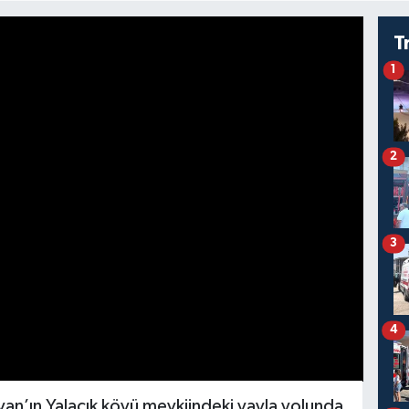
T
1
2
3
4
van’ın Yalacık köyü mevkiindeki yayla yolunda