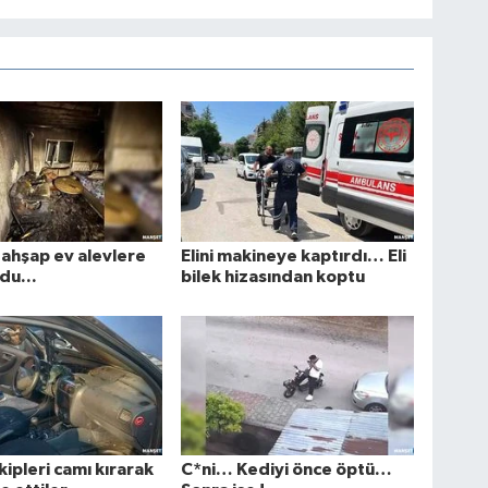
ı ahşap ev alevlere
Elini makineye kaptırdı… Eli
du...
bilek hizasından koptu
kipleri camı kırarak
C*ni… Kediyi önce öptü…