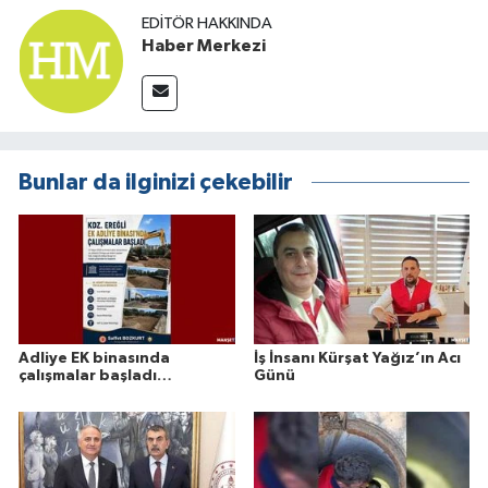
EDITÖR HAKKINDA
Haber Merkezi
Bunlar da ilginizi çekebilir
Adliye EK binasında
İş İnsanı Kürşat Yağız’ın Acı
çalışmalar başladı…
Günü