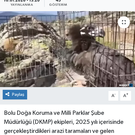
10.01.2026 - 13:20
45
YAYINLANMA
GÖSTERIM
Medya
Mizah
Röportaj
Teknoloji
Paylaş
-
+
A
A
Bolu Doğa Koruma ve Milli Parklar Şube
Müdürlüğü (DKMP) ekipleri, 2025 yılı içerisinde
gerçekleştirdikleri arazi taramaları ve gelen