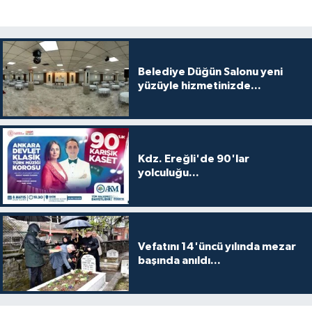
Belediye Düğün Salonu yeni
yüzüyle hizmetinizde...
Kdz. Ereğli'de 90'lar
yolculuğu...
Vefatını 14'üncü yılında mezar
başında anıldı...