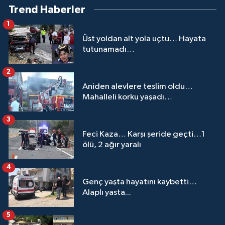
Trend Haberler
1
Üst yoldan alt yola uçtu… Hayata
tutunamadı…
2
Aniden alevlere teslim oldu…
Mahalleli korku yaşadı…
3
Feci Kaza… Karşı şeride geçti…1
ölü, 2 ağır yaralı
4
Genç yaşta hayatını kaybetti…
Alaplı yasta...
5