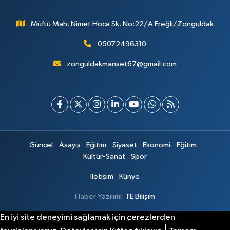
Müftü Mah. Nimet Hoca Sk. No:22/A Ereğli/Zonguldak
05072496310
zonguldakmanset67@gmail.com
Güncel
Asayiş
Eğitim
Siyaset
Ekonomi
Eğitim
Kültür-Sanat
Spor
İletişim
Künye
Haber Yazılımı:
TE Bilişim
En iyi site deneyimi sağlamak için çerezlerden