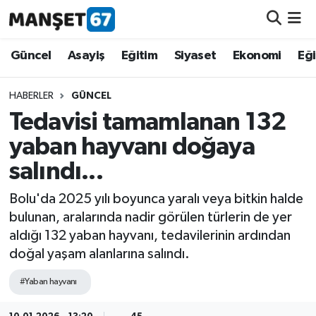
Güncel
Güncel
Asayiş
Eğitim
Siyaset
Ekonomi
Eğ
Asayiş
HABERLER
GÜNCEL
Tedavisi tamamlanan 132
Siyaset
yaban hayvanı doğaya
Spor
salındı...
Eğitim
Bolu'da 2025 yılı boyunca yaralı veya bitkin halde
bulunan, aralarında nadir görülen türlerin de yer
Ekonomi
aldığı 132 yaban hayvanı, tedavilerinin ardından
doğal yaşam alanlarına salındı.
Kültür-Sanat
#Yaban hayvanı
Magazin