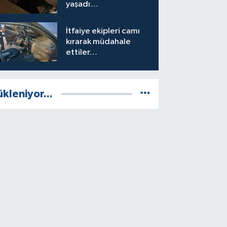
yaşadı…
İtfaiye ekipleri camı
kırarak müdahale
ettiler…
ükleniyor...