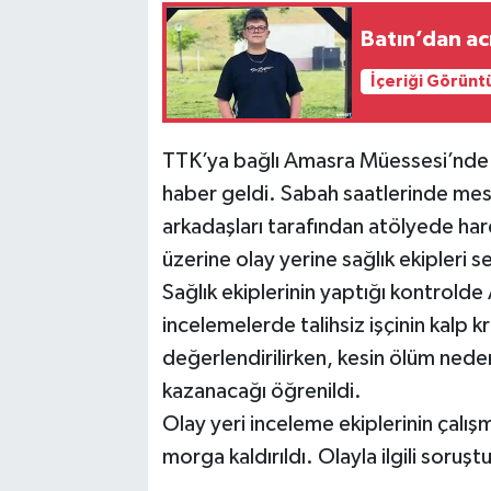
Batın’dan a
İçeriği Görünt
TTK’ya bağlı Amasra Müessesi’nde g
haber geldi. Sabah saatlerinde mes
arkadaşları tarafından atölyede har
üzerine olay yerine sağlık ekipleri se
Sağlık ekiplerinin yaptığı kontrolde A
incelemelerde talihsiz işçinin kalp k
değerlendirilirken, kesin ölüm neden
kazanacağı öğrenildi.
Olay yeri inceleme ekiplerinin çalış
morga kaldırıldı. Olayla ilgili soruş