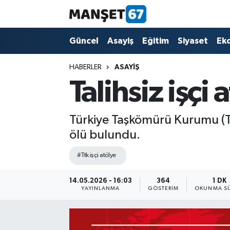
Güncel
Güncel
Asayiş
Eğitim
Siyaset
Ek
Asayiş
HABERLER
ASAYIŞ
Talihsiz işç
Siyaset
Spor
Türkiye Taşkömürü Kurumu (TT
ölü bulundu.
Eğitim
#Ttk işçi atölye
Ekonomi
14.05.2026 - 16:03
364
1 DK
YAYINLANMA
GÖSTERIM
OKUNMA SÜ
Kültür-Sanat
Magazin