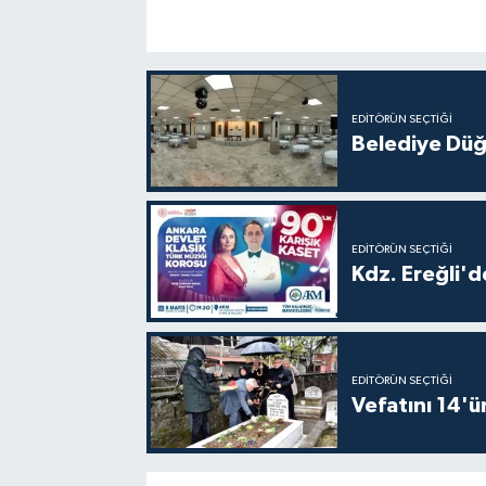
EDITÖRÜN SEÇTIĞI
Belediye Düğ
EDITÖRÜN SEÇTIĞI
Kdz. Ereğli'd
EDITÖRÜN SEÇTIĞI
Vefatını 14'ü