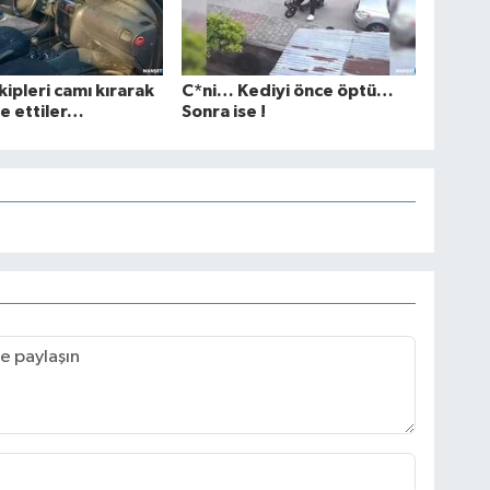
kipleri camı kırarak
C*ni… Kediyi önce öptü…
e ettiler…
Sonra ise !