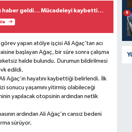
cı haber geldi… Mücadeleyi kaybetti…
6
üle
örev yapan atölye işçisi Ali Ağaç’tan acı
aisine başlayan Ağaç, bir süre sonra çalışma
Y
eketsiz halde bulundu. Durumun bildirilmesi
vk edildi.
li Ağaç’ın hayatını kaybettiği belirlendi. İlk
rizi sonucu yaşamını yitirmiş olabileceği
inin yapılacak otopsinin ardından netlik
masının ardından Ali Ağaç’ın cansız bedeni
turma sürüyor.