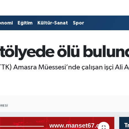
onomi
Eğitim
Kültür-Sanat
Spor
i atölyede ölü bul
K) Amasra Müessesi’nde çalışan işçi Ali A
RESI
T