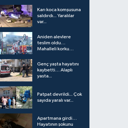
Karı koca komşusuna
saldırdı... Yaralılar
var...
Aniden alevlere
teslim oldu…
Mahalleli korku
yaşadı…
Genç yaşta hayatını
kaybetti… Alaplı
yasta...
Patpat devrildi... Çok
sayıda yaralı var...
Apartmana girdi…
Hayatının şokunu