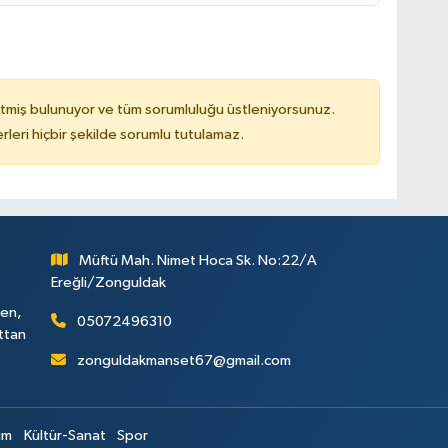
tmiş bulunuyor ve tüm sorumluluğu üstleniyorsunuz.
leri hiçbir şekilde sorumlu tutulamaz.
Müftü Mah. Nimet Hoca Sk. No:22/A
Ereğli/Zonguldak
ken,
05072496310
attan
zonguldakmanset67@gmail.com
im
Kültür-Sanat
Spor