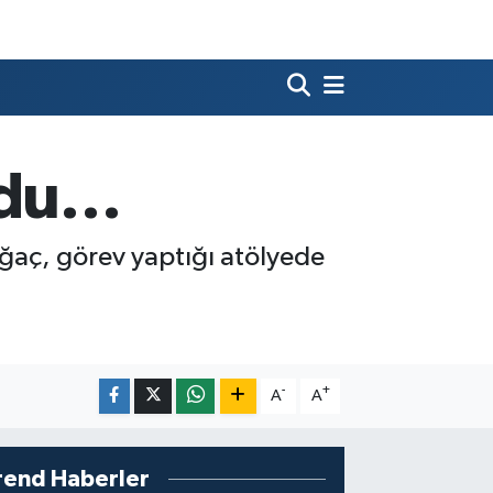
undu…
ğaç, görev yaptığı atölyede
-
+
A
A
rend Haberler