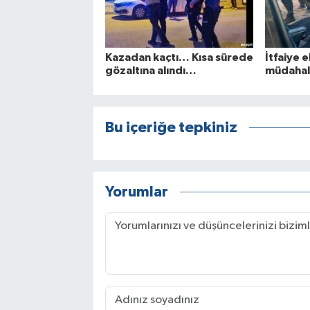
Kazadan kaçtı… Kısa sürede
İtfaiye e
gözaltına alındı…
müdahal
Bu içeriğe tepkiniz
Yorumlar