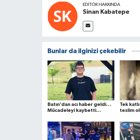
EDITÖR HAKKINDA
Sinan Kabatepe
Bunlar da ilginizi çekebilir
Batın’dan acı haber geldi…
Tek katl
Mücadeleyi kaybetti…
teslim ol