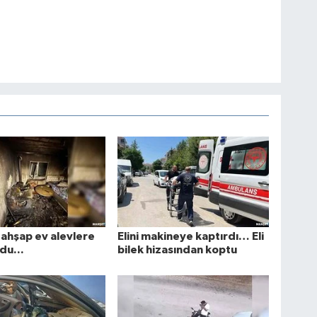
ı ahşap ev alevlere
Elini makineye kaptırdı… Eli
du...
bilek hizasından koptu