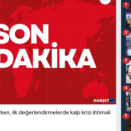
1
2
3
4
ırken, ilk değerlendirmelerde kalp krizi ihtimali
5