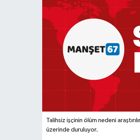
Medya
Mizah
Röportaj
Teknoloji
Talihsiz işçinin ölüm nedeni araştırıl
üzerinde duruluyor.