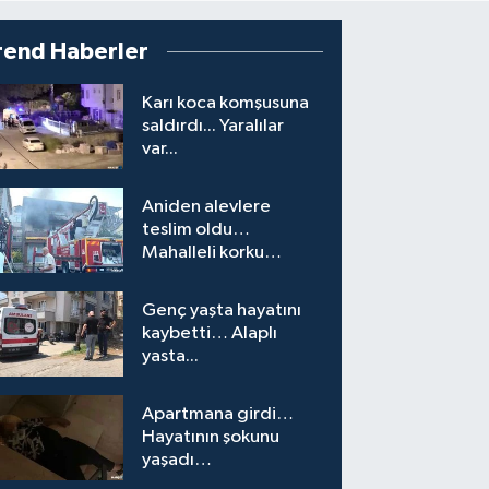
rend Haberler
Karı koca komşusuna
saldırdı... Yaralılar
var...
Aniden alevlere
teslim oldu…
Mahalleli korku
yaşadı…
Genç yaşta hayatını
kaybetti… Alaplı
yasta...
Apartmana girdi…
Hayatının şokunu
yaşadı…