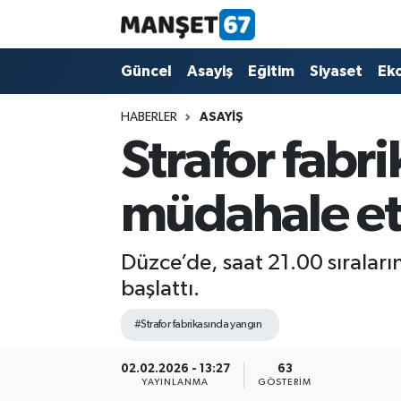
Güncel
Güncel
Asayiş
Eğitim
Siyaset
Ek
Asayiş
HABERLER
ASAYIŞ
Strafor fabri
Siyaset
müdahale ett
Spor
Eğitim
Düzce’de, saat 21.00 sıraları
başlattı.
Ekonomi
#Strafor fabrikasında yangın
Kültür-Sanat
02.02.2026 - 13:27
63
YAYINLANMA
GÖSTERIM
Magazin