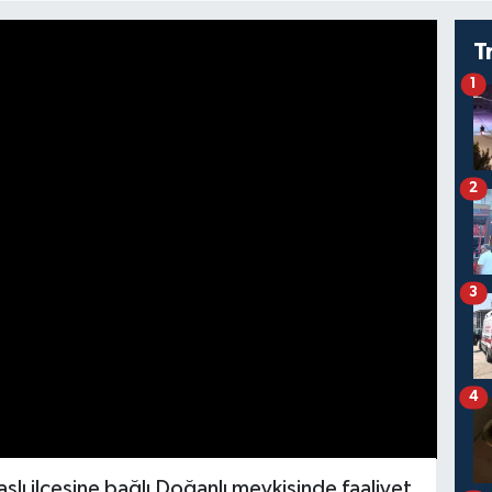
T
1
2
3
4
şlı ilçesine bağlı Doğanlı mevkisinde faaliyet