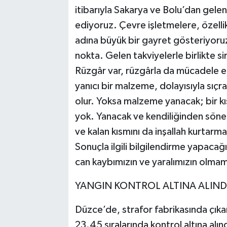
itibarıyla Sakarya ve Bolu’dan gele
ediyoruz. Çevre işletmelere, özelli
adına büyük bir gayret gösteriyoruz
nokta. Gelen takviyelerle birlikte
Rüzgâr var, rüzgârla da mücadele e
yanıcı bir malzeme, dolayısıyla sıçr
olur. Yoksa malzeme yanacak; bir k
yok. Yanacak ve kendiliğinden sön
ve kalan kısmını da inşallah kurtar
Sonuçla ilgili bilgilendirme yapacağ
can kaybımızın ve yaralımızın olmam
YANGIN KONTROL ALTINA ALIND
Düzce’de, strafor fabrikasında çıka
23.45 sıralarında kontrol altına alın