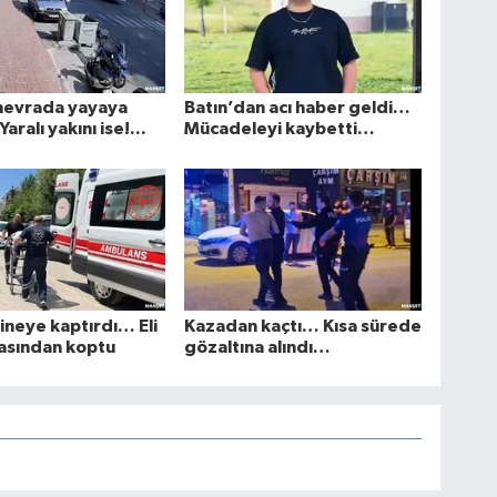
nevrada yayaya
Batın’dan acı haber geldi…
aralı yakını ise!...
Mücadeleyi kaybetti…
kineye kaptırdı… Eli
Kazadan kaçtı… Kısa sürede
zasından koptu
gözaltına alındı…