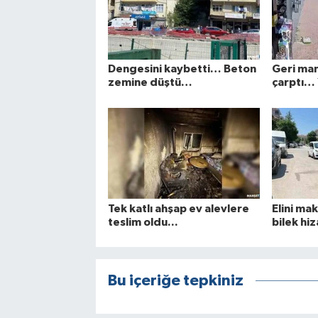
Dengesini kaybetti… Beton
Geri ma
zemine düştü…
çarptı… Y
Tek katlı ahşap ev alevlere
Elini ma
teslim oldu...
bilek hi
Bu içeriğe tepkiniz