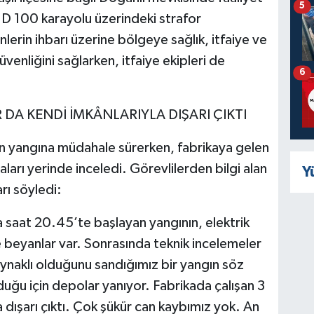
5
. D 100 karayolu üzerindeki strafor
lerin ihbarı üzerine bölgeye sağlık, itfaiye ve
üvenliğini sağlarken, itfaiye ekipleri de
6
R DA KENDİ İMKÂNLARIYLA DIŞARI ÇIKTI
an yangına müdahale sürerken, fabrikaya gelen
arı yerinde inceledi. Görevlilerden bilgi alan
Y
rı söyledi:
a saat 20.45’te başlayan yangının, elektrik
beyanlar var. Sonrasında teknik incelemeler
aynaklı olduğunu sandığımız bir yangın söz
duğu için depolar yanıyor. Fabrikada çalışan 3
la dışarı çıktı. Çok şükür can kaybımız yok. An