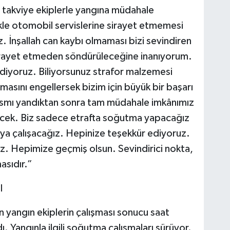
n takviye ekiplerle yangına müdahale
kle otomobil servislerine sirayet etmemesi
. İnşallah can kaybı olmaması bizi sevindiren
 sirayet etmeden söndürüleceğine inanıyorum.
diyoruz. Biliyorsunuz strafor malzemesi
amasını engellersek bizim için büyük bir başarı
ısmı yandıktan sonra tam müdahale imkânımız
ecek. Biz sadece etrafta soğutma yapacağız
maya çalışacağız. Hepinize teşekkür ediyoruz.
ız. Hepimize geçmiş olsun. Sevindirici nokta,
asıdır.”
I
n yangın ekiplerin çalışması sonucu saat
dı. Yangınla ilgili soğutma çalışmaları sürüyor.