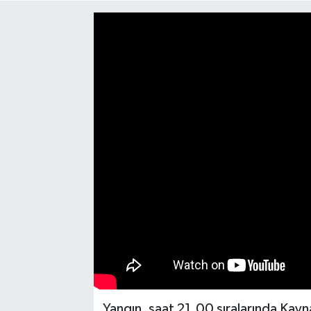
Medya
Mizah
Röportaj
Teknoloji
Yangın, saat 21.00 sıralarında Kayna