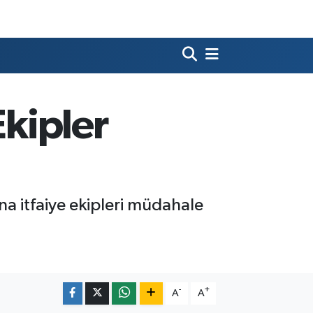
Ekipler
na itfaiye ekipleri müdahale
-
+
A
A