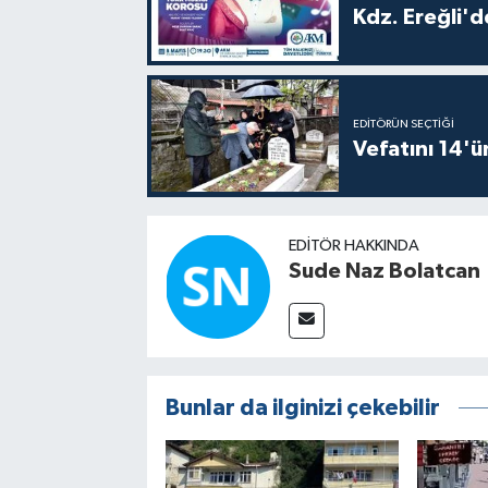
Kdz. Ereğli'd
EDITÖRÜN SEÇTIĞI
Vefatını 14'ü
EDITÖR HAKKINDA
Sude Naz Bolatcan
Bunlar da ilginizi çekebilir