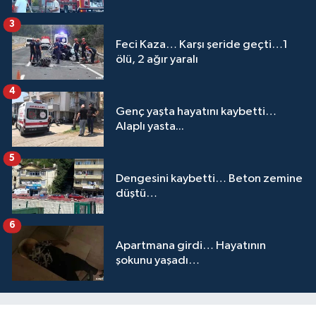
3
Feci Kaza… Karşı şeride geçti…1
ölü, 2 ağır yaralı
4
Genç yaşta hayatını kaybetti…
Alaplı yasta...
5
Dengesini kaybetti… Beton zemine
düştü…
6
Apartmana girdi… Hayatının
şokunu yaşadı…