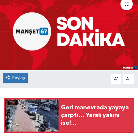
Medya
Mizah
Röportaj
Teknoloji
Paylaş
-
+
A
A
Geri manevrada yayaya
çarptı… Yaralı yakını
ise!...