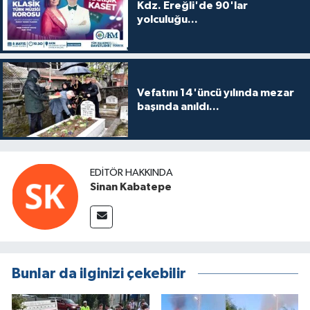
Kdz. Ereğli'de 90'lar
yolculuğu...
Vefatını 14'üncü yılında mezar
başında anıldı...
EDITÖR HAKKINDA
Sinan Kabatepe
Bunlar da ilginizi çekebilir