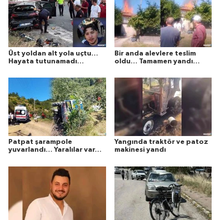
Üst yoldan alt yola uçtu…
Bir anda alevlere teslim
Hayata tutunamadı…
oldu… Tamamen yandı…
Patpat şarampole
Yangında traktör ve patoz
yuvarlandı… Yaralılar var…
makinesi yandı