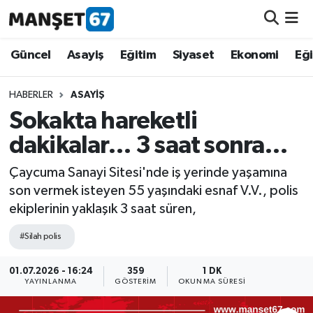
Güncel
Güncel
Asayiş
Eğitim
Siyaset
Ekonomi
Eğ
Asayiş
HABERLER
ASAYIŞ
Sokakta hareketli
Siyaset
dakikalar… 3 saat sonra…
Spor
Çaycuma Sanayi Sitesi'nde iş yerinde yaşamına
son vermek isteyen 55 yaşındaki esnaf V.V., polis
Eğitim
ekiplerinin yaklaşık 3 saat süren,
Ekonomi
#Silah polis
Kültür-Sanat
01.07.2026 - 16:24
359
1 DK
YAYINLANMA
GÖSTERIM
OKUNMA SÜRESI
Magazin