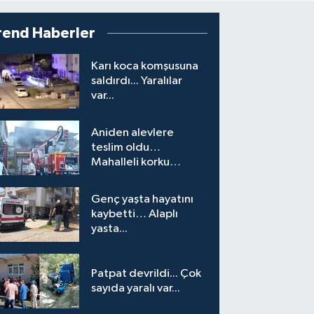
rend Haberler
Karı koca komşusuna
saldırdı... Yaralılar
var...
Aniden alevlere
teslim oldu…
Mahalleli korku
yaşadı…
Genç yaşta hayatını
kaybetti… Alaplı
yasta...
Patpat devrildi... Çok
sayıda yaralı var...