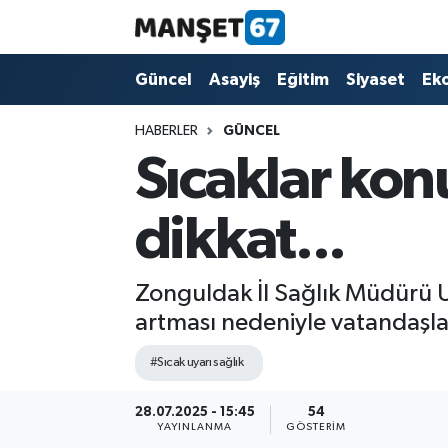
Güncel
Güncel
Asayiş
Eğitim
Siyaset
Ek
Asayiş
HABERLER
GÜNCEL
Sıcaklar kon
Siyaset
dikkat...
Spor
Eğitim
Zonguldak İl Sağlık Müdürü Uz
artması nedeniyle vatandaşlar
Ekonomi
#Sıcak uyarı sağlık
Kültür-Sanat
28.07.2025 - 15:45
54
YAYINLANMA
GÖSTERIM
Magazin