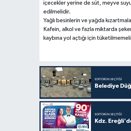
içecekler yerine de süt, meyve suyu,
edilmelidir.
Yağlı besinlerin ve yağda kızartmala
Kafein, alkol ve fazla miktarda şeke
kaybına yol açtığı için tüketilmemeli
EDITÖRÜN SEÇTIĞI
Belediye Düğ
EDITÖRÜN SEÇTIĞI
Kdz. Ereğli'd