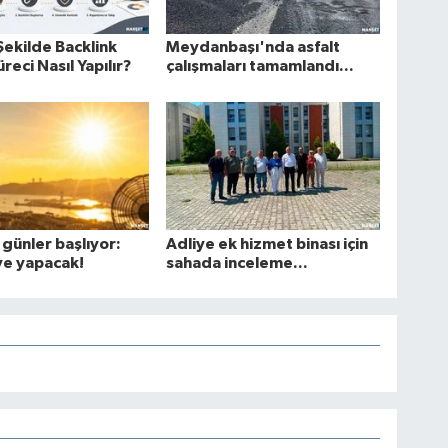
Şekilde Backlink
Meydanbaşı'nda asfalt
reci Nasıl Yapılır?
çalışmaları tamamlandı...
 günler başlıyor:
Adliye ek hizmet binası için
ve yapacak!
sahada inceleme...