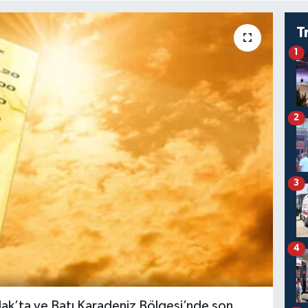
T
1
2
3
4
ak’ta ve Batı Karadeniz Bölgesi’nde son