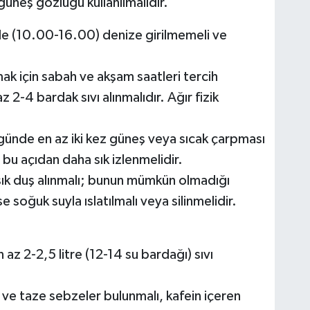
güneş gözlüğü kullanılmalıdır.
erde (10.00-16.00) denize girilmemeli ve
ak için sabah ve akşam saatleri tercih
az 2-4 bardak sıvı alınmalıdır. Ağır fizik
r, günde en az iki kez güneş veya sıcak çarpması
bu açıdan daha sık izlenmelidir.
 sık duş alınmalı; bunun mümkün olmadığı
e soğuk suyla ıslatılmalı veya silinmelidir.
 az 2-2,5 litre (12-14 su bardağı) sıvı
n ve taze sebzeler bulunmalı, kafein içeren