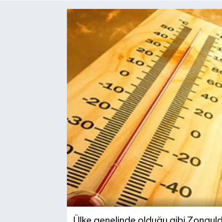
Medya
Mizah
Röportaj
Teknoloji
Ülke genelinde olduğu gibi Zonguld