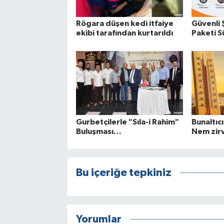
Rögara düşen kedi itfaiye
Güvenli 
ekibi tarafından kurtarıldı
Paketi Sü
Gurbetçilerle "Sıla-i Rahim"
Bunaltıcı
Buluşması…
Nem zir
Bu içeriğe tepkiniz
Yorumlar