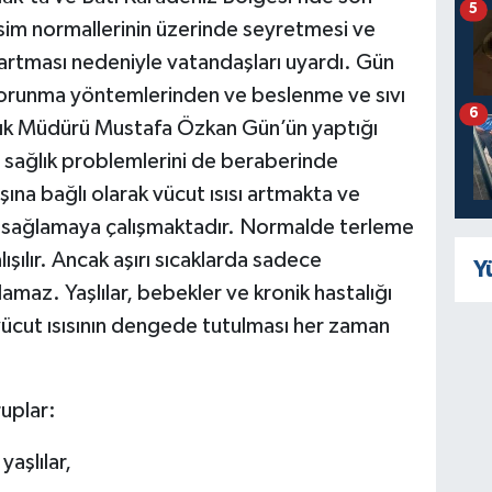
5
sim normallerinin üzerinde seyretmesi ve
ın artması nedeniyle vatandaşları uyardı. Gün
orunma yöntemlerinden ve beslenme ve sıvı
6
ğlık Müdürü Mustafa Özkan Gün’ün yaptığı
li sağlık problemlerini de beraberinde
şına bağlı olarak vücut ısısı artmakta ve
sağlamaya çalışmaktadır. Normalde terleme
ışılır. Ancak aşırı sıcaklarda sadece
Y
amaz. Yaşlılar, bebekler ve kronik hastalığı
vücut ısısının dengede tutulması her zaman
ruplar:
aşlılar,