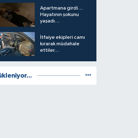
Apartmana girdi…
Hayatının şokunu
yaşadı…
İtfaiye ekipleri camı
kırarak müdahale
ettiler…
ükleniyor...