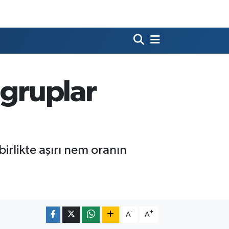
 gruplar
irlikte aşırı nem oranın
-
+
A
A