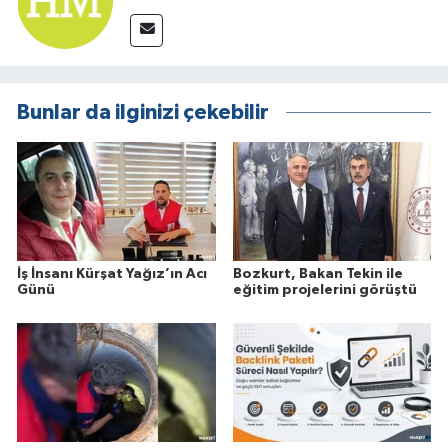
Bunlar da ilginizi çekebilir
İş İnsanı Kürşat Yağız’ın Acı
Bozkurt, Bakan Tekin ile
Günü
eğitim projelerini görüştü