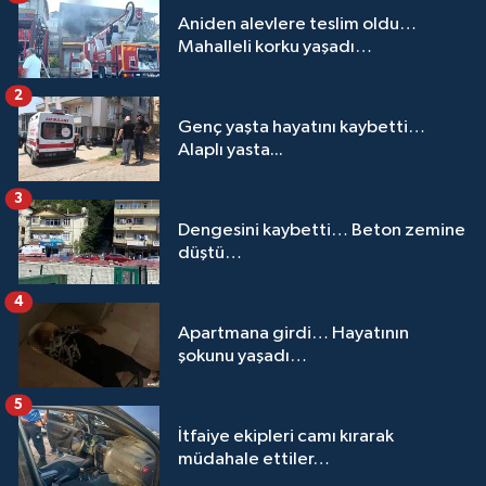
Aniden alevlere teslim oldu…
Mahalleli korku yaşadı…
2
Genç yaşta hayatını kaybetti…
Alaplı yasta...
3
Dengesini kaybetti… Beton zemine
düştü…
4
Apartmana girdi… Hayatının
şokunu yaşadı…
5
İtfaiye ekipleri camı kırarak
müdahale ettiler…