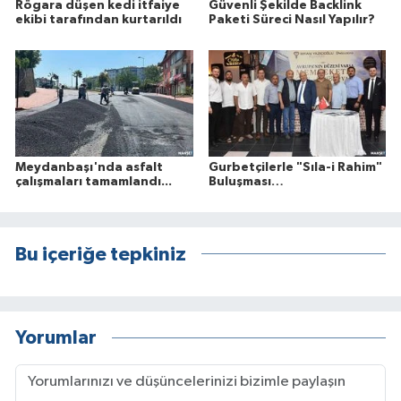
Rögara düşen kedi itfaiye
Güvenli Şekilde Backlink
ekibi tarafından kurtarıldı
Paketi Süreci Nasıl Yapılır?
Meydanbaşı'nda asfalt
Gurbetçilerle "Sıla-i Rahim"
çalışmaları tamamlandı...
Buluşması…
Bu içeriğe tepkiniz
Yorumlar