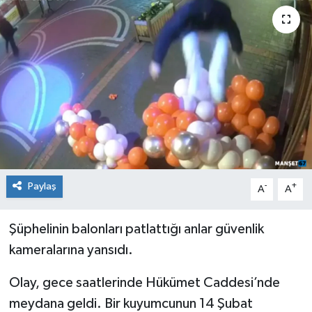
Medya
Mizah
Röportaj
Teknoloji
Paylaş
-
+
A
A
Şüphelinin balonları patlattığı anlar güvenlik
kameralarına yansıdı.
Olay, gece saatlerinde Hükümet Caddesi’nde
meydana geldi. Bir kuyumcunun 14 Şubat