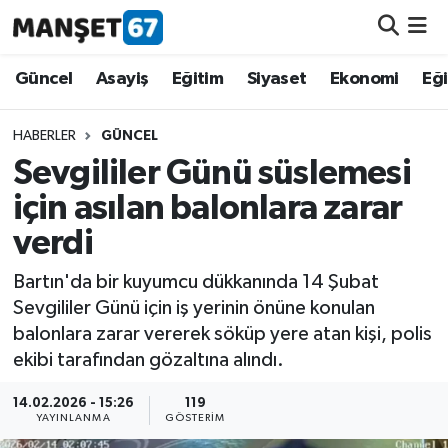
Güncel
Güncel
Asayiş
Eğitim
Siyaset
Ekonomi
Eğ
Asayiş
HABERLER
GÜNCEL
Sevgililer Günü süslemesi
Siyaset
için asılan balonlara zarar
Spor
verdi
Eğitim
Bartın'da bir kuyumcu dükkanında 14 Şubat
Sevgililer Günü için iş yerinin önüne konulan
Ekonomi
balonlara zarar vererek söküp yere atan kişi, polis
ekibi tarafından gözaltına alındı.
Kültür-Sanat
14.02.2026 - 15:26
119
YAYINLANMA
GÖSTERIM
Magazin