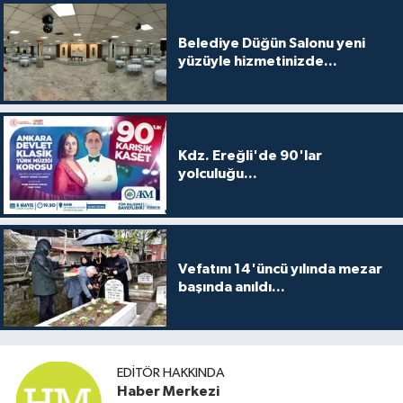
Belediye Düğün Salonu yeni
yüzüyle hizmetinizde...
Kdz. Ereğli'de 90'lar
yolculuğu...
Vefatını 14'üncü yılında mezar
başında anıldı...
EDITÖR HAKKINDA
Haber Merkezi