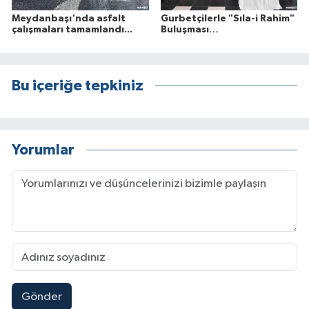
Meydanbaşı'nda asfalt
Gurbetçilerle "Sıla-i Rahim"
çalışmaları tamamlandı...
Buluşması…
Bu içeriğe tepkiniz
Yorumlar
Gönder