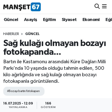
Güncel
Güncel
Asayiş
Eğitim
Siyaset
Ekonomi
Eğ
Asayiş
HABERLER
GÜNCEL
Sağ kulağı olmayan bozayı
Siyaset
fotokapanda...
Spor
Bartın ile Kastamonu arasındaki Küre Dağları Milli
Parkı'nda 10 yaşında olduğu tahmin edilen, 500
Eğitim
kilo ağırlığında ve sağ kulağı olmayan bozayı
fotokapanla görüntülendi.
Ekonomi
#Bozayı bartın fotokapan
Kültür-Sanat
16.07.2025 - 12:09
166
YAYINLANMA
GÖSTERIM
Magazin