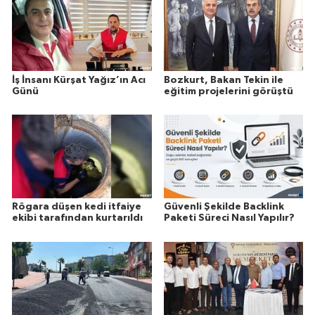
İş İnsanı Kürşat Yağız’ın Acı
Bozkurt, Bakan Tekin ile
Günü
eğitim projelerini görüştü
Rögara düşen kedi itfaiye
Güvenli Şekilde Backlink
ekibi tarafından kurtarıldı
Paketi Süreci Nasıl Yapılır?