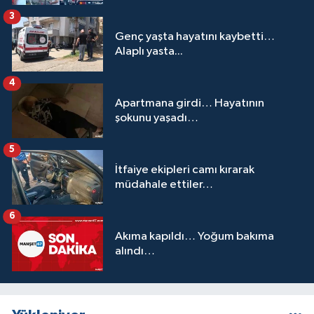
3
Genç yaşta hayatını kaybetti…
Alaplı yasta...
4
Apartmana girdi… Hayatının
şokunu yaşadı…
5
İtfaiye ekipleri camı kırarak
müdahale ettiler…
6
Akıma kapıldı… Yoğum bakıma
alındı…