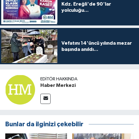
Kdz. Ereğli'de 90'lar
yolculuğu...
Vefatını 14'üncü yılında mezar
başında anıldı...
EDITÖR HAKKINDA
Haber Merkezi
Bunlar da ilginizi çekebilir