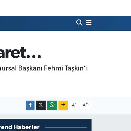
yaret…
nursal Başkanı Fehmi Taşkın’ı
-
+
A
A
rend Haberler