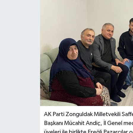
Medya
Mizah
Röportaj
Teknoloji
AK Parti Zonguldak Milletvekili Saff
Başkanı Mücahit Andiç, İl Genel mec
üyeleri ile birlikte Ereğli Pazarcıla