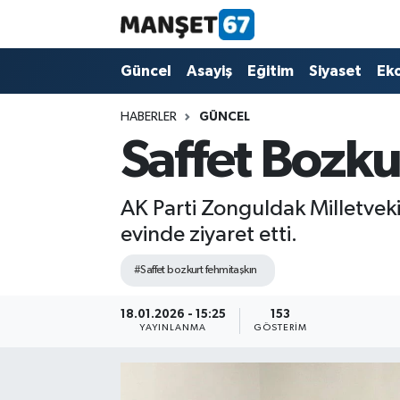
Güncel
Güncel
Asayiş
Eğitim
Siyaset
Ek
Asayiş
HABERLER
GÜNCEL
Saffet Bozku
Siyaset
Spor
AK Parti Zonguldak Milletvekil
evinde ziyaret etti.
Eğitim
#Saffet bozkurt fehmitaşkın
Ekonomi
18.01.2026 - 15:25
153
YAYINLANMA
GÖSTERIM
Kültür-Sanat
Magazin