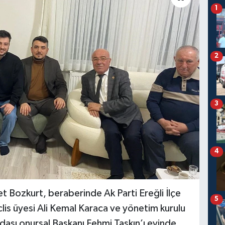
1
2
3
4
et Bozkurt, beraberinde Ak Parti Ereğli İlçe
5
lis üyesi Ali Kemal Karaca ve yönetim kurulu
r odası onursal Başkanı Fehmi Taşkın’ı evinde