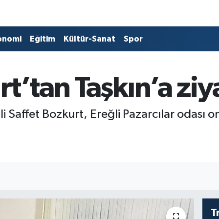
onomi
Eğitim
Kültür-Sanat
Spor
rt’tan Taşkın’a zi
i Saffet Bozkurt, Ereğli Pazarcılar odası o
T