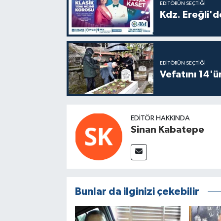
EDITÖRÜN SEÇTIĞI
Kdz. Ereğli'd
EDITÖRÜN SEÇTIĞI
Vefatını 14'ü
EDITÖR HAKKINDA
Sinan Kabatepe
Bunlar da ilginizi çekebilir