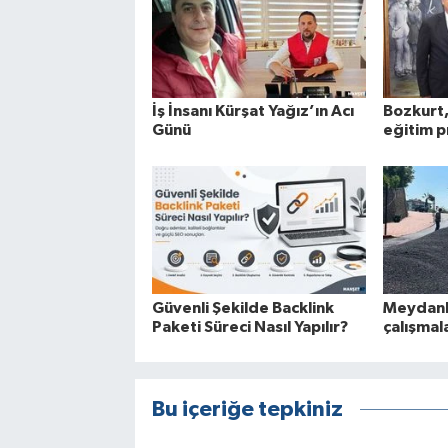
İş İnsanı Kürşat Yağız’ın Acı
Bozkurt,
Günü
eğitim p
Güvenli Şekilde Backlink
Meydanb
Paketi Süreci Nasıl Yapılır?
çalışmal
Bu içeriğe tepkiniz