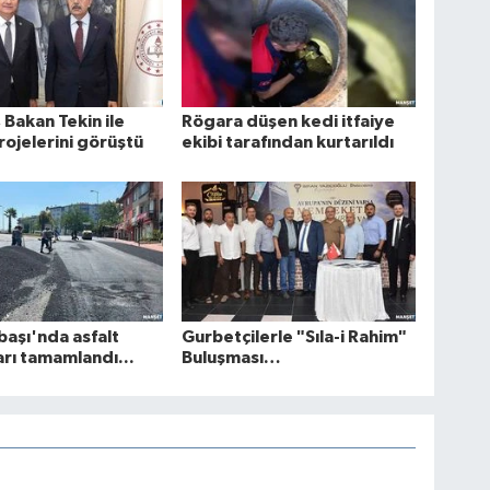
 Bakan Tekin ile
Rögara düşen kedi itfaiye
rojelerini görüştü
ekibi tarafından kurtarıldı
aşı'nda asfalt
Gurbetçilerle "Sıla-i Rahim"
arı tamamlandı...
Buluşması…