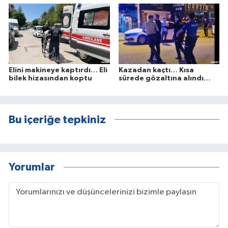
Elini makineye kaptırdı… Eli
Kazadan kaçtı… Kısa
bilek hizasından koptu
sürede gözaltına alındı…
Bu içeriğe tepkiniz
Yorumlar