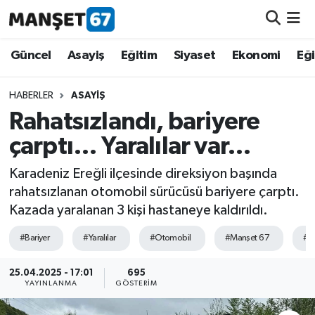
Güncel
Güncel
Asayiş
Eğitim
Siyaset
Ekonomi
Eğ
Asayiş
HABERLER
ASAYIŞ
Rahatsızlandı, bariyere
Siyaset
çarptı… Yaralılar var…
Spor
Karadeniz Ereğli ilçesinde direksiyon başında
rahatsızlanan otomobil sürücüsü bariyere çarptı.
Eğitim
Kazada yaralanan 3 kişi hastaneye kaldırıldı.
Ekonomi
#Bariyer
#Yaralılar
#Otomobil
#Manşet 67
#Şe
Kültür-Sanat
25.04.2025 - 17:01
695
YAYINLANMA
GÖSTERIM
Magazin