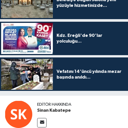
yüzüyle hizmetinizde...
Kdz. Ereğli'de 90'lar
yolculuğu...
Vefatını 14'üncü yılında mezar
başında anıldı...
EDITÖR HAKKINDA
Sinan Kabatepe