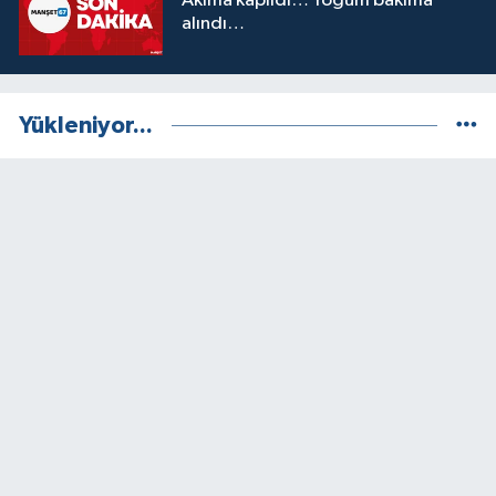
Akıma kapıldı… Yoğum bakıma
alındı…
Yükleniyor...