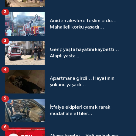
2
Aniden alevlere teslim oldu…
Mahalleli korku yaşadı…
3
Genç yaşta hayatını kaybetti…
Alaplı yasta...
4
Apartmana girdi… Hayatının
şokunu yaşadı…
5
İtfaiye ekipleri camı kırarak
müdahale ettiler…
6