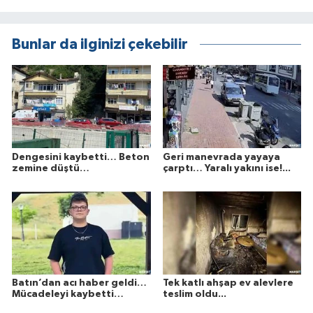
Bunlar da ilginizi çekebilir
Dengesini kaybetti… Beton
Geri manevrada yayaya
zemine düştü…
çarptı… Yaralı yakını ise!...
Batın’dan acı haber geldi…
Tek katlı ahşap ev alevlere
Mücadeleyi kaybetti…
teslim oldu...