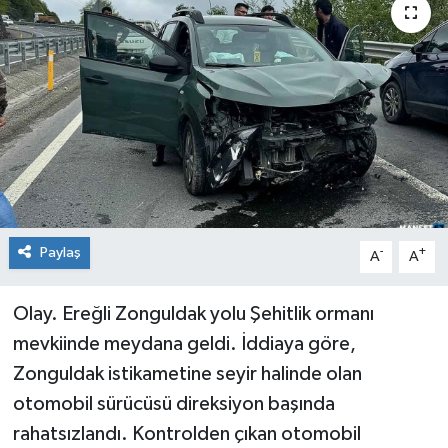
Medya
Mizah
Röportaj
Teknoloji
Paylaş
-
+
A
A
Olay. Ereğli Zonguldak yolu Şehitlik ormanı
mevkiinde meydana geldi. İddiaya göre,
Zonguldak istikametine seyir halinde olan
otomobil sürücüsü direksiyon başında
rahatsızlandı. Kontrolden çıkan otomobil