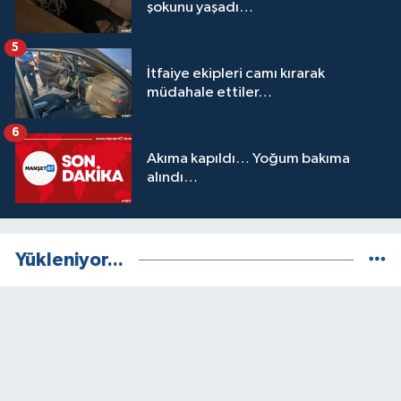
şokunu yaşadı…
5
İtfaiye ekipleri camı kırarak
müdahale ettiler…
6
Akıma kapıldı… Yoğum bakıma
alındı…
Yükleniyor...