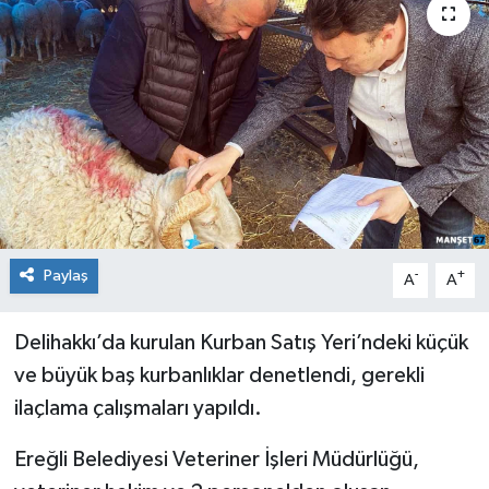
Medya
Mizah
Röportaj
Teknoloji
Paylaş
-
+
A
A
Delihakkı’da kurulan Kurban Satış Yeri’ndeki küçük
ve büyük baş kurbanlıklar denetlendi, gerekli
ilaçlama çalışmaları yapıldı.
Ereğli Belediyesi Veteriner İşleri Müdürlüğü,