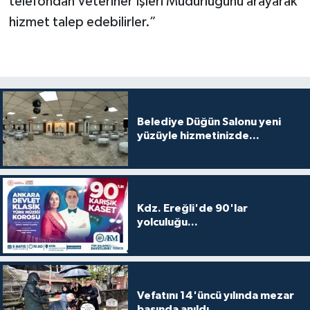
telefondan Veteriner İşleri Müdürlüğünü arayarak
hizmet talep edebilirler.”
Belediye Düğün Salonu yeni
yüzüyle hizmetinizde...
Kdz. Ereğli'de 90'lar
yolculuğu...
Vefatını 14'üncü yılında mezar
başında anıldı...