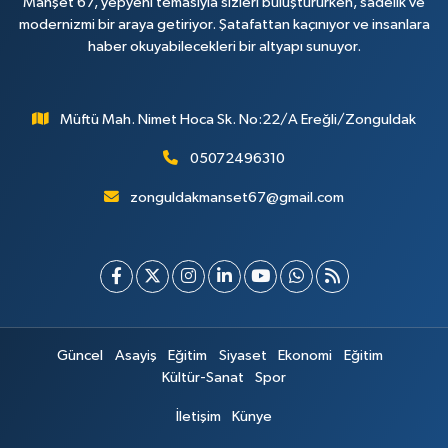
Manşet 67, yepyeni temasıyla sizleri buluştururken, sadelik ve
modernizmi bir araya getiriyor. Şatafattan kaçınıyor ve insanlara
haber okuyabilecekleri bir altyapı sunuyor.
Müftü Mah. Nimet Hoca Sk. No:22/A Ereğli/Zonguldak
05072496310
zonguldakmanset67@gmail.com
Güncel
Asayiş
Eğitim
Siyaset
Ekonomi
Eğitim
Kültür-Sanat
Spor
İletişim
Künye