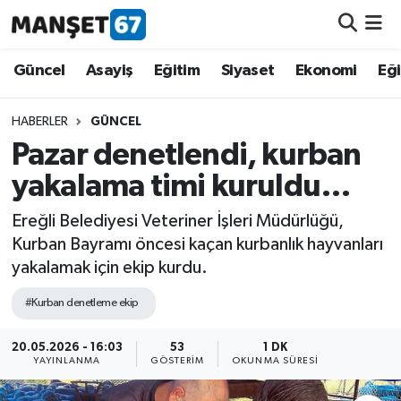
Güncel
Güncel
Asayiş
Eğitim
Siyaset
Ekonomi
Eğ
Asayiş
HABERLER
GÜNCEL
Pazar denetlendi, kurban
Siyaset
yakalama timi kuruldu…
Spor
Ereğli Belediyesi Veteriner İşleri Müdürlüğü,
Kurban Bayramı öncesi kaçan kurbanlık hayvanları
Eğitim
yakalamak için ekip kurdu.
Ekonomi
#Kurban denetleme ekip
Kültür-Sanat
20.05.2026 - 16:03
53
1 DK
YAYINLANMA
GÖSTERIM
OKUNMA SÜRESI
Magazin