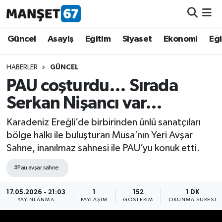
Güncel
Güncel
Asayiş
Eğitim
Siyaset
Ekonomi
Eğ
Asayiş
HABERLER
GÜNCEL
PAU coşturdu… Sırada
Siyaset
Serkan Nişancı var…
Spor
Karadeniz Ereğli’de birbirinden ünlü sanatçıları
bölge halkı ile buluşturan Musa’nın Yeri Avşar
Eğitim
Sahne, inanılmaz sahnesi ile PAU’yu konuk etti.
Ekonomi
#Pau avşar sahne
Kültür-Sanat
17.05.2026 - 21:03
1
152
1 DK
YAYINLANMA
PAYLAŞIM
GÖSTERIM
OKUNMA SÜRESI
Magazin