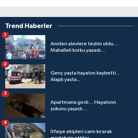
Trend Haberler
1
Aniden alevlere teslim oldu…
Mahalleli korku yaşadı…
2
Genç yaşta hayatını kaybetti…
Alaplı yasta...
3
Apartmana girdi… Hayatının
şokunu yaşadı…
4
İtfaiye ekipleri camı kırarak