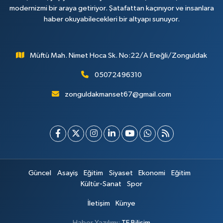
modernizmi bir araya getiriyor. Şatafattan kaçınıyor ve insanlara
haber okuyabilecekleri bir altyapı sunuyor.
Müftü Mah. Nimet Hoca Sk. No:22/A Ereğli/Zonguldak
05072496310
zonguldakmanset67@gmail.com
Güncel
Asayiş
Eğitim
Siyaset
Ekonomi
Eğitim
Kültür-Sanat
Spor
İletişim
Künye
Haber Yazılımı:
TE Bilişim