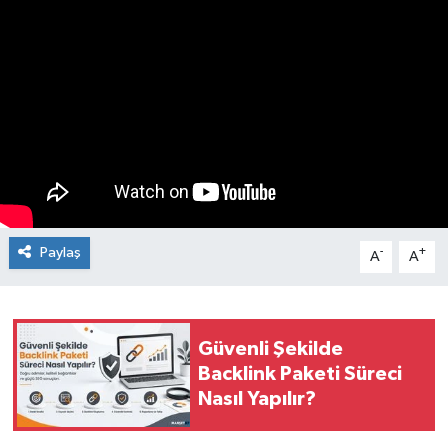
Medya
Mizah
Röportaj
Teknoloji
Paylaş
-
+
A
A
Güvenli Şekilde
Backlink Paketi Süreci
Nasıl Yapılır?