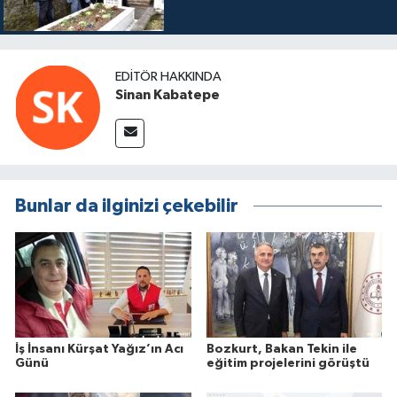
EDITÖR HAKKINDA
Sinan Kabatepe
Bunlar da ilginizi çekebilir
İş İnsanı Kürşat Yağız’ın Acı
Bozkurt, Bakan Tekin ile
Günü
eğitim projelerini görüştü