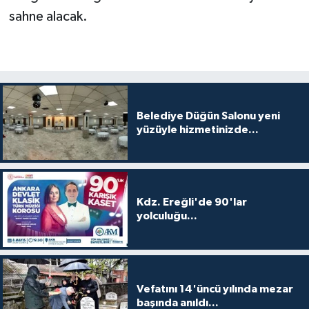
sahne alacak.
Belediye Düğün Salonu yeni
yüzüyle hizmetinizde...
Kdz. Ereğli'de 90'lar
yolculuğu...
Vefatını 14'üncü yılında mezar
başında anıldı...