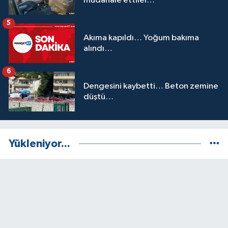
müdahale ettiler…
5
Akıma kapıldı… Yoğum bakıma
alındı…
6
Dengesini kaybetti… Beton zemine
düştü…
Yükleniyor...