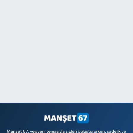
Manşet 67, yepyeni temasıyla sizleri buluştururken, sadelik ve