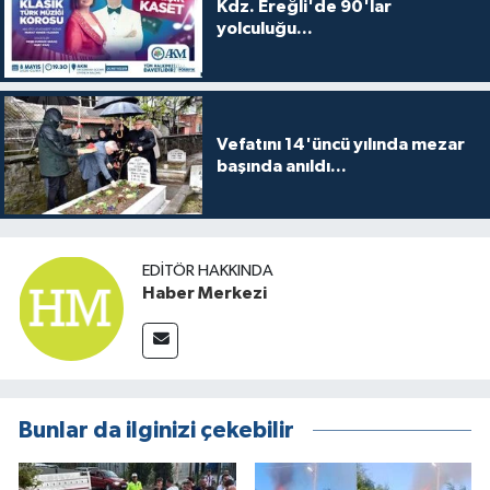
Kdz. Ereğli'de 90'lar
yolculuğu...
Vefatını 14'üncü yılında mezar
başında anıldı...
EDITÖR HAKKINDA
Haber Merkezi
Bunlar da ilginizi çekebilir