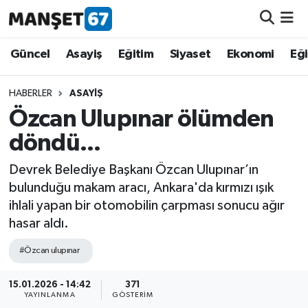
Güncel
Güncel
Asayiş
Eğitim
Siyaset
Ekonomi
Eğ
Asayiş
HABERLER
ASAYIŞ
Özcan Ulupınar ölümden
Siyaset
döndü...
Spor
Devrek Belediye Başkanı Özcan Ulupınar’ın
bulunduğu makam aracı, Ankara'da kırmızı ışık
Eğitim
ihlali yapan bir otomobilin çarpması sonucu ağır
hasar aldı.
Ekonomi
#Özcan ulupınar
Kültür-Sanat
15.01.2026 - 14:42
371
YAYINLANMA
GÖSTERIM
Magazin