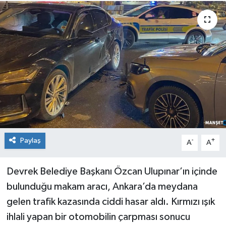
Medya
Mizah
Röportaj
Teknoloji
Paylaş
-
+
A
A
Devrek Belediye Başkanı Özcan Ulupınar’ın içinde
bulunduğu makam aracı, Ankara’da meydana
gelen trafik kazasında ciddi hasar aldı. Kırmızı ışık
ihlali yapan bir otomobilin çarpması sonucu