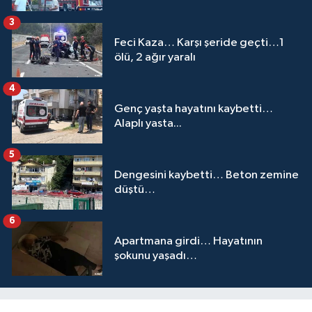
3
Feci Kaza… Karşı şeride geçti…1
ölü, 2 ağır yaralı
4
Genç yaşta hayatını kaybetti…
Alaplı yasta...
5
Dengesini kaybetti… Beton zemine
düştü…
6
Apartmana girdi… Hayatının
şokunu yaşadı…