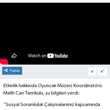
Medya
Mizah
Röportaj
Teknoloji
Paylaş
-
+
A
A
Etkinlik hakkında Oyuncak Müzesi Koordinatörü
Melih Can Tanrıkulu, şu bilgileri verdi:
“Sosyal Sorumluluk Çalışmalarımız kapsamında