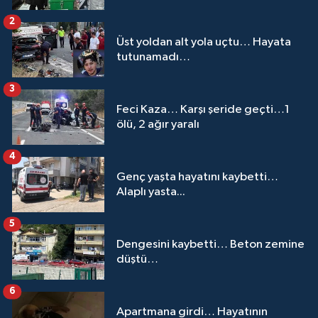
2
Üst yoldan alt yola uçtu… Hayata
tutunamadı…
3
Feci Kaza… Karşı şeride geçti…1
ölü, 2 ağır yaralı
4
Genç yaşta hayatını kaybetti…
Alaplı yasta...
5
Dengesini kaybetti… Beton zemine
düştü…
6
Apartmana girdi… Hayatının