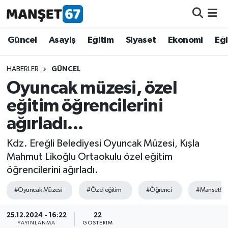
Güncel
Güncel
Asayiş
Eğitim
Siyaset
Ekonomi
Eğ
Asayiş
HABERLER
GÜNCEL
Oyuncak müzesi, özel
Siyaset
eğitim öğrencilerini
Spor
ağırladı...
Eğitim
Kdz. Ereğli Belediyesi Oyuncak Müzesi, Kışla
Mahmut Likoğlu Ortaokulu özel eğitim
Ekonomi
öğrencilerini ağırladı.
#Oyuncak Müzesi
#Özel eğitim
#Öğrenci
#Manşet67
Kültür-Sanat
25.12.2024 - 16:22
22
Magazin
YAYINLANMA
GÖSTERIM