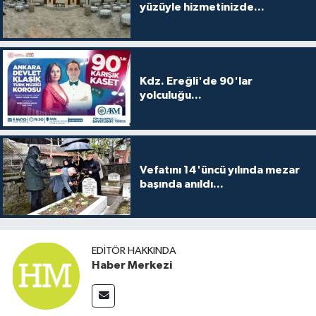
yüzüyle hizmetinizde...
Kdz. Ereğli'de 90'lar
yolculuğu...
Vefatını 14'üncü yılında mezar
başında anıldı...
EDITÖR HAKKINDA
Haber Merkezi