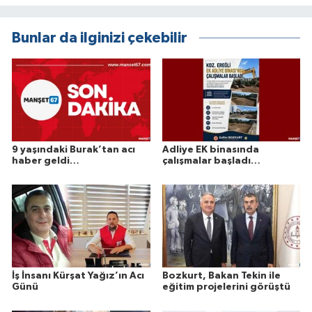
Bunlar da ilginizi çekebilir
9 yaşındaki Burak’tan acı
Adliye EK binasında
haber geldi…
çalışmalar başladı…
İş İnsanı Kürşat Yağız’ın Acı
Bozkurt, Bakan Tekin ile
Günü
eğitim projelerini görüştü