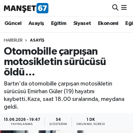
Güncel
Güncel
Asayiş
Eğitim
Siyaset
Ekonomi
Eğ
Asayiş
HABERLER
ASAYIŞ
Otomobille çarpışan
Siyaset
motosikletin sürücüsü
Spor
öldü…
Eğitim
Bartın'da otomobille çarpışan motosikletin
sürücüsü Emirhan Güler (19) hayatını
Ekonomi
kaybetti.Kaza, saat 18.00 sıralarında, meydana
geldi.
Kültür-Sanat
15.06.2026 - 19:47
54
1 DK
YAYINLANMA
GÖSTERIM
OKUNMA SÜRESI
Magazin