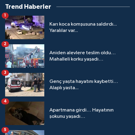
Trend Haberler
1
Karı koca komşusuna saldırdı...
Yaralılar var...
2
Aniden alevlere teslim oldu…
Mahalleli korku yaşadı…
3
Genç yaşta hayatını kaybetti…
Alaplı yasta...
4
Apartmana girdi… Hayatının
şokunu yaşadı…
5