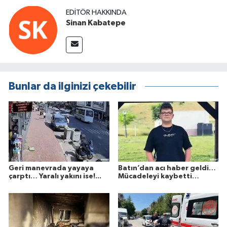
EDITÖR HAKKINDA
Sinan Kabatepe
Bunlar da ilginizi çekebilir
Geri manevrada yayaya
Batın’dan acı haber geldi…
çarptı… Yaralı yakını ise!...
Mücadeleyi kaybetti…