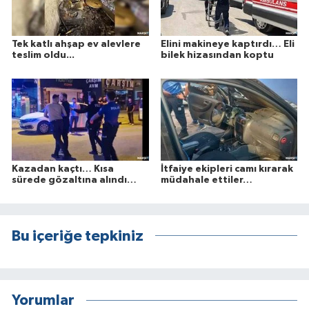
Tek katlı ahşap ev alevlere
Elini makineye kaptırdı… Eli
teslim oldu...
bilek hizasından koptu
Kazadan kaçtı… Kısa
İtfaiye ekipleri camı kırarak
sürede gözaltına alındı…
müdahale ettiler…
Bu içeriğe tepkiniz
Yorumlar