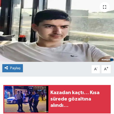
Medya
Mizah
Röportaj
Teknoloji
Paylaş
-
+
A
A
Kazadan kaçtı… Kısa
sürede gözaltına
alındı…