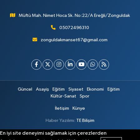
Müftü Mah. Nimet Hoca Sk. No:22/A Ereğli/Zonguldak
05072496310
zonguldakmanset67@gmail.com
Güncel
Asayiş
Eğitim
Siyaset
Ekonomi
Eğitim
Kültür-Sanat
Spor
İletişim
Künye
Haber Yazılımı:
TE Bilişim
En iyi site deneyimi sağlamak için çerezlerden