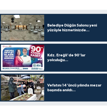
Belediye Düğün Salonu yeni
yüzüyle hizmetinizde...
Kdz. Ereğli'de 90'lar
yolculuğu...
Vefatını 14'üncü yılında mezar
başında anıldı...