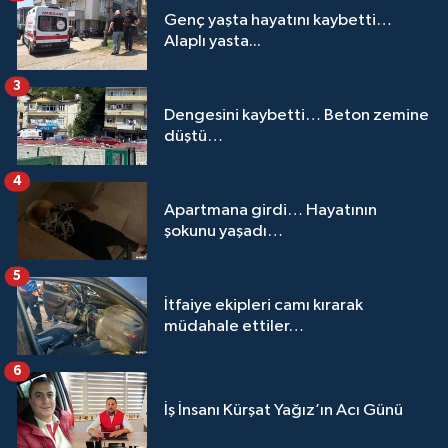
Genç yaşta hayatını kaybetti…
Alaplı yasta...
3
Dengesini kaybetti… Beton zemine
düştü…
4
Apartmana girdi… Hayatının
şokunu yaşadı…
5
İtfaiye ekipleri camı kırarak
müdahale ettiler…
6
İş İnsanı Kürşat Yağız’ın Acı Günü