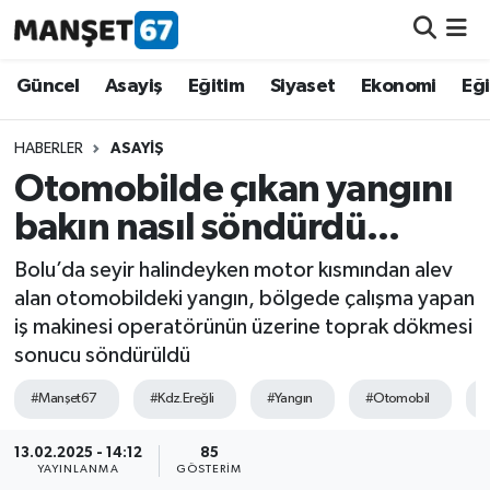
Güncel
Güncel
Asayiş
Eğitim
Siyaset
Ekonomi
Eğ
Asayiş
HABERLER
ASAYIŞ
Otomobilde çıkan yangını
Siyaset
bakın nasıl söndürdü...
Spor
Bolu’da seyir halindeyken motor kısmından alev
alan otomobildeki yangın, bölgede çalışma yapan
Eğitim
iş makinesi operatörünün üzerine toprak dökmesi
sonucu söndürüldü
Ekonomi
#Manşet67
#Kdz.Ereğli
#Yangın
#Otomobil
#
Kültür-Sanat
13.02.2025 - 14:12
85
YAYINLANMA
GÖSTERIM
Magazin