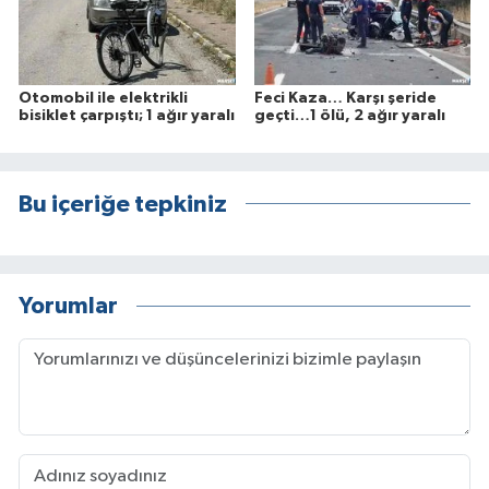
Otomobil ile elektrikli
Feci Kaza… Karşı şeride
bisiklet çarpıştı; 1 ağır yaralı
geçti…1 ölü, 2 ağır yaralı
Bu içeriğe tepkiniz
Yorumlar