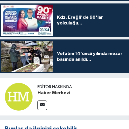
Kdz. Ereğli'de 90'lar
yolculuğu...
Vefatını 14'üncü yılında mezar
başında anıldı...
EDITÖR HAKKINDA
Haber Merkezi
Bunlar da ilginizi çekebilir