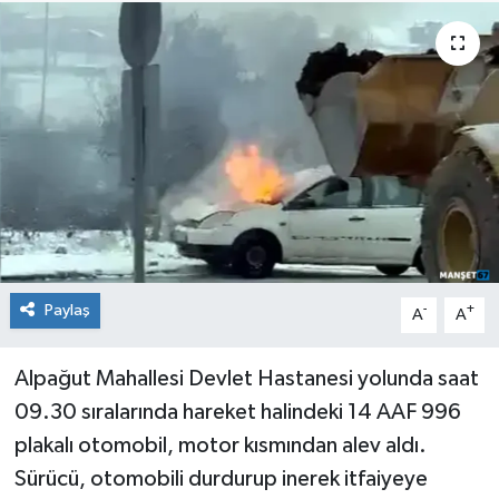
Medya
Mizah
Röportaj
Teknoloji
Paylaş
-
+
A
A
Alpağut Mahallesi Devlet Hastanesi yolunda saat
09.30 sıralarında hareket halindeki 14 AAF 996
plakalı otomobil, motor kısmından alev aldı.
Sürücü, otomobili durdurup inerek itfaiyeye