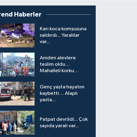
rend Haberler
Karı koca komşusuna
saldırdı... Yaralılar
var...
Aniden alevlere
teslim oldu…
Mahalleli korku
yaşadı…
Genç yaşta hayatını
kaybetti… Alaplı
yasta...
Patpat devrildi... Çok
sayıda yaralı var...