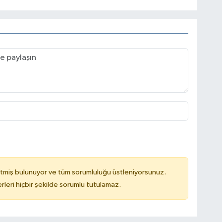
tmiş bulunuyor ve tüm sorumluluğu üstleniyorsunuz.
leri hiçbir şekilde sorumlu tutulamaz.