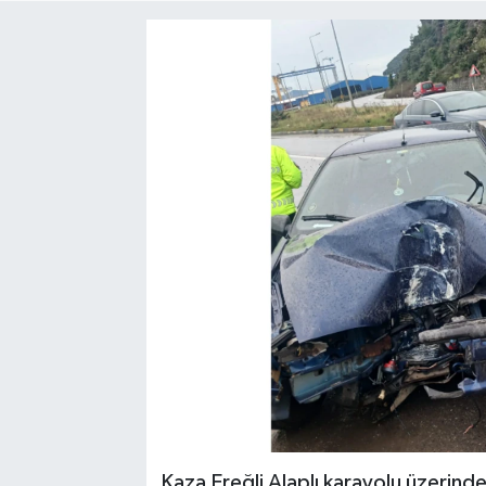
Medya
Mizah
Röportaj
Teknoloji
Kaza Ereğli Alaplı karayolu üzerin