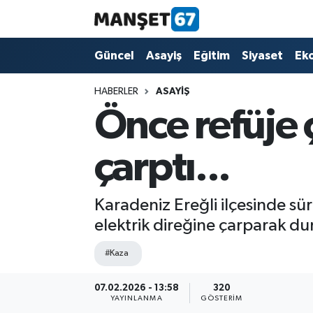
Güncel
Güncel
Asayiş
Eğitim
Siyaset
Ek
Asayiş
HABERLER
ASAYIŞ
Önce refüje 
Siyaset
çarptı...
Spor
Eğitim
Karadeniz Ereğli ilçesinde sü
elektrik direğine çarparak dur
Ekonomi
#Kaza
Kültür-Sanat
07.02.2026 - 13:58
320
YAYINLANMA
GÖSTERIM
Magazin