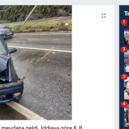
T
1
2
3
4
de meydana geldi. İddiaya göre K.B.