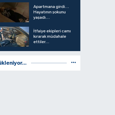
Apartmana girdi…
Hayatının şokunu
yaşadı…
İtfaiye ekipleri camı
kırarak müdahale
ettiler…
ükleniyor...