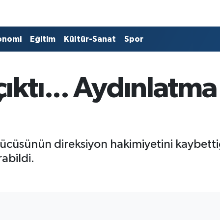
onomi
Eğitim
Kültür-Sanat
Spor
çıktı... Aydınlatma
rücüsünün direksiyon hakimiyetini kaybetti
abildi.