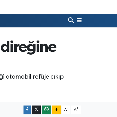
 direğine
ği otomobil refüje çıkıp
-
+
A
A