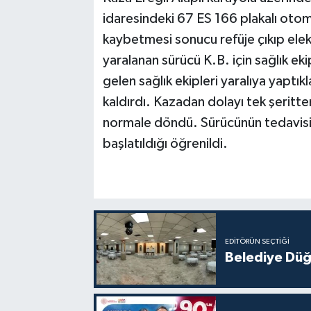
idaresindeki 67 ES 166 plakalı otom
kaybetmesi sonucu refüje çıkıp elek
yaralanan sürücü K.B. için sağlık eki
gelen sağlık ekipleri yaralıya yaptı
kaldırdı. Kazadan dolayı tek şeritten
normale döndü. Sürücünün tedavisine
başlatıldığı öğrenildi.
EDITÖRÜN SEÇTIĞI
Belediye Düğ