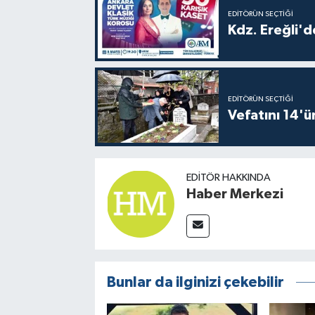
EDITÖRÜN SEÇTIĞI
Kdz. Ereğli'd
EDITÖRÜN SEÇTIĞI
Vefatını 14'ü
EDITÖR HAKKINDA
Haber Merkezi
Bunlar da ilginizi çekebilir