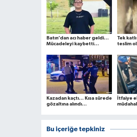
Batın’dan acı haber geldi…
Tek katl
Mücadeleyi kaybetti…
teslim ol
Kazadan kaçtı… Kısa sürede
İtfaiye e
gözaltına alındı…
müdahal
Bu içeriğe tepkiniz