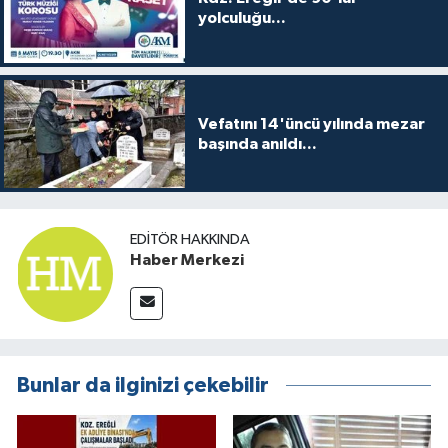
yolculuğu...
Vefatını 14'üncü yılında mezar
başında anıldı...
EDITÖR HAKKINDA
Haber Merkezi
Bunlar da ilginizi çekebilir