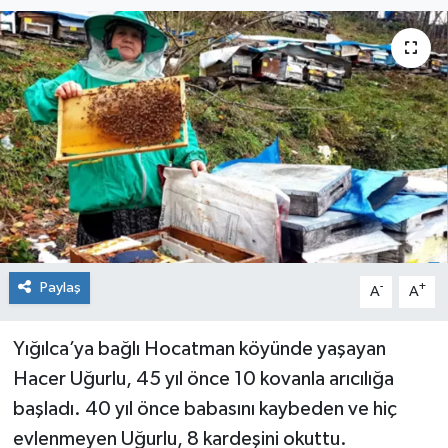
Medya
Mizah
Röportaj
Teknoloji
Paylaş
-
+
A
A
Yığılca’ya bağlı Hocatman köyünde yaşayan
Hacer Uğurlu, 45 yıl önce 10 kovanla arıcılığa
başladı. 40 yıl önce babasını kaybeden ve hiç
evlenmeyen Uğurlu, 8 kardeşini okuttu.