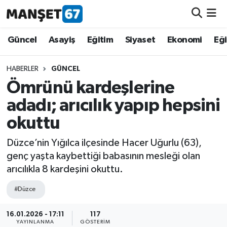
Güncel
Güncel
Asayiş
Eğitim
Siyaset
Ekonomi
Eğ
Asayiş
HABERLER
GÜNCEL
Ömrünü kardeşlerine
Siyaset
adadı; arıcılık yapıp hepsini
Spor
okuttu
Eğitim
Düzce’nin Yığılca ilçesinde Hacer Uğurlu (63),
genç yaşta kaybettiği babasının mesleği olan
Ekonomi
arıcılıkla 8 kardeşini okuttu.
#Düzce
Kültür-Sanat
16.01.2026 - 17:11
117
Magazin
YAYINLANMA
GÖSTERIM