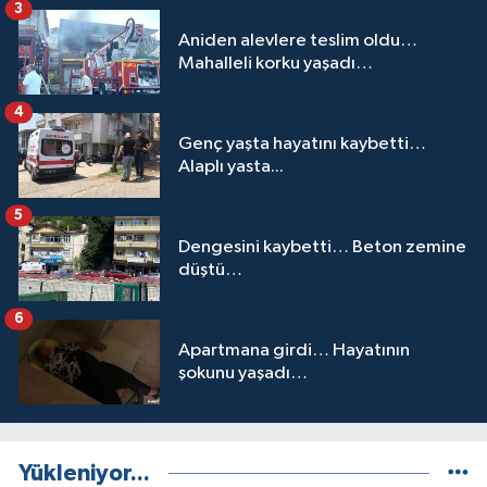
3
Aniden alevlere teslim oldu…
Mahalleli korku yaşadı…
4
Genç yaşta hayatını kaybetti…
Alaplı yasta...
5
Dengesini kaybetti… Beton zemine
düştü…
6
Apartmana girdi… Hayatının
şokunu yaşadı…
Yükleniyor...