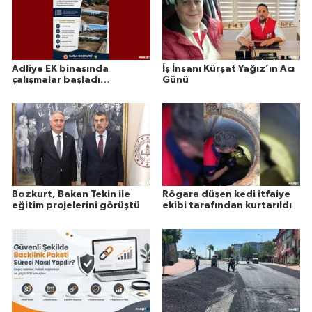
Adliye EK binasında
İş İnsanı Kürşat Yağız’ın Acı
çalışmalar başladı…
Günü
Bozkurt, Bakan Tekin ile
Rögara düşen kedi itfaiye
eğitim projelerini görüştü
ekibi tarafından kurtarıldı