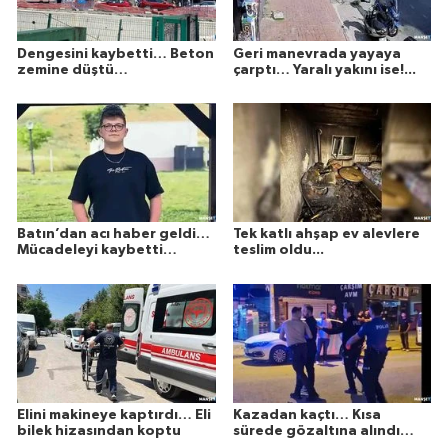
Dengesini kaybetti… Beton
Geri manevrada yayaya
zemine düştü…
çarptı… Yaralı yakını ise!...
Batın’dan acı haber geldi…
Tek katlı ahşap ev alevlere
Mücadeleyi kaybetti…
teslim oldu...
Elini makineye kaptırdı… Eli
Kazadan kaçtı… Kısa
bilek hizasından koptu
sürede gözaltına alındı…