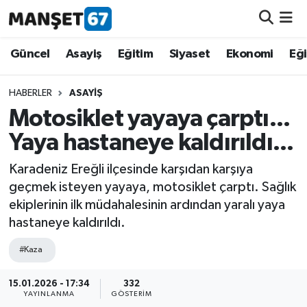
Güncel
Güncel
Asayiş
Eğitim
Siyaset
Ekonomi
Eğ
Asayiş
HABERLER
ASAYIŞ
Motosiklet yayaya çarptı...
Siyaset
Yaya hastaneye kaldırıldı...
Spor
Karadeniz Ereğli ilçesinde karşıdan karşıya
geçmek isteyen yayaya, motosiklet çarptı. Sağlık
Eğitim
ekiplerinin ilk müdahalesinin ardından yaralı yaya
hastaneye kaldırıldı.
Ekonomi
#Kaza
Kültür-Sanat
15.01.2026 - 17:34
332
YAYINLANMA
GÖSTERIM
Magazin