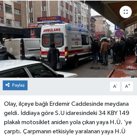
Medya
Mizah
Röportaj
Teknoloji
Paylaş
-
+
A
A
Olay, ilçeye bağlı Erdemir Caddesinde meydana
geldi. İddiaya göre S.U idaresindeki 34 KBY 149
plakalı motosiklet aniden yola çıkan yaya H.Ü. ’ye
çarptı. Çarpmanın etkisiyle yaralanan yaya H.Ü