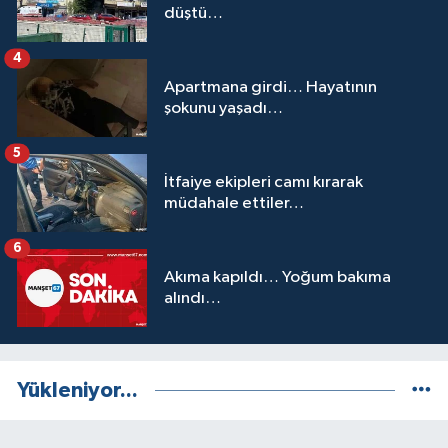
düştü…
4
Apartmana girdi… Hayatının
şokunu yaşadı…
5
İtfaiye ekipleri camı kırarak
müdahale ettiler…
6
Akıma kapıldı… Yoğum bakıma
alındı…
Yükleniyor...