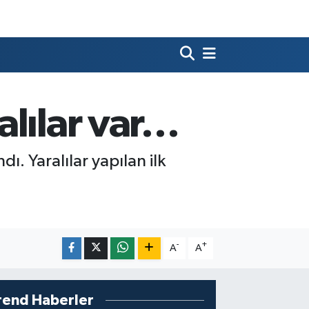
alılar var…
ı. Yaralılar yapılan ilk
-
+
A
A
rend Haberler