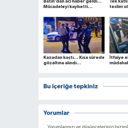
Batın’dan acı haber geldi…
Tek katl
Mücadeleyi kaybetti…
teslim ol
Kazadan kaçtı… Kısa sürede
İtfaiye e
gözaltına alındı…
müdahal
Bu içeriğe tepkiniz
Yorumlar