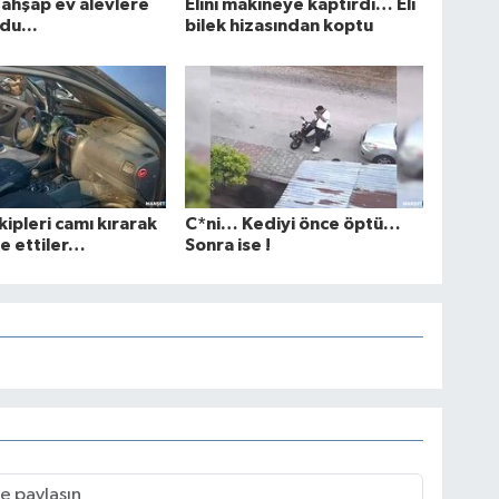
ı ahşap ev alevlere
Elini makineye kaptırdı… Eli
du...
bilek hizasından koptu
kipleri camı kırarak
C*ni… Kediyi önce öptü…
e ettiler…
Sonra ise !