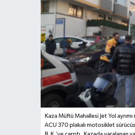
Medya
Mizah
Röportaj
Teknoloji
Kaza Müftü Mahallesi Jet Yol ayrım
ACU 370 plakalı motosiklet sürücüs
B.K.’ye çarptı. Kazada yaralanan ya