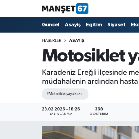
Güncel
Güncel
Asayiş
Eğitim
Siyaset
Ek
Asayiş
HABERLER
ASAYIŞ
Motosiklet y
Siyaset
Spor
Karadeniz Ereğli ilçesinde mey
müdahalenin ardından hastane
Eğitim
#Motosiklet yaya kaza
Ekonomi
23.02.2026 - 18:26
368
YAYINLANMA
GÖSTERIM
Kültür-Sanat
Magazin