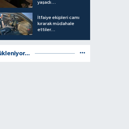
yaşadı…
İtfaiye ekipleri camı
kırarak müdahale
ettiler…
ükleniyor...