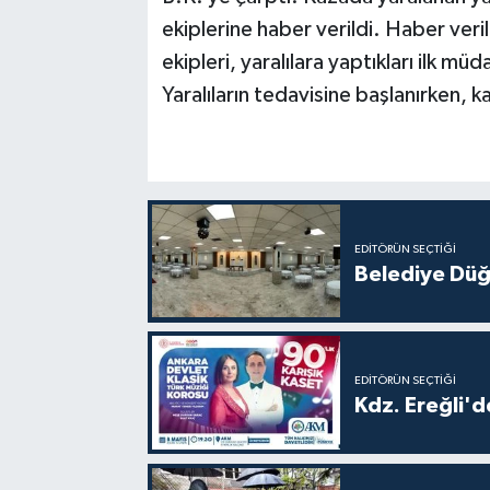
ekiplerine haber verildi. Haber veri
ekipleri, yaralılara yaptıkları ilk m
Yaralıların tedavisine başlanırken, ka
EDITÖRÜN SEÇTIĞI
Belediye Düğ
EDITÖRÜN SEÇTIĞI
Kdz. Ereğli'd