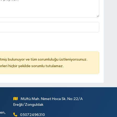
tmiş bulunuyor ve tüm sorumluluğu üstleniyorsunuz.
leri hiçbir şekilde sorumlu tutulamaz.
Müftü Mah. Nimet Hoca Sk. No:22/A
Ereğli/Zonguldak
ken,
05072496310