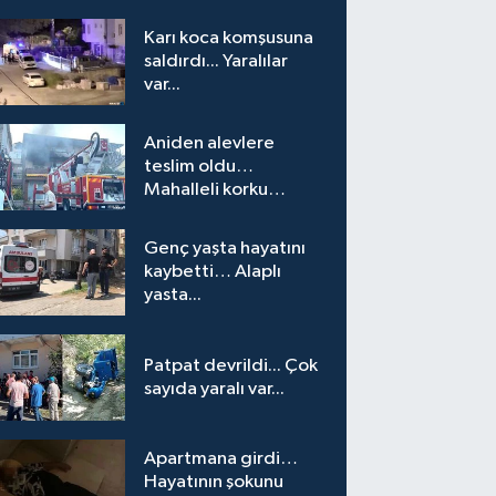
Karı koca komşusuna
saldırdı... Yaralılar
var...
Aniden alevlere
teslim oldu…
Mahalleli korku
yaşadı…
Genç yaşta hayatını
kaybetti… Alaplı
yasta...
Patpat devrildi... Çok
sayıda yaralı var...
Apartmana girdi…
Hayatının şokunu