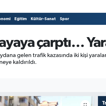
onomi
Eğitim
Kültür-Sanat
Spor
ayaya çarptı… Yar
dana gelen trafik kazasında iki kişi yaraland
ye kaldırıldı.
T