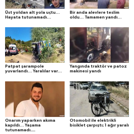
Üst yoldan alt yola uçtu…
Bir anda alevlere teslim
Hayata tutunamadı…
oldu… Tamamen yandı…
Patpat şarampole
Yangında traktör ve patoz
yuvarlandı… Yaralılar var…
makinesi yandı
Onarım yaparken akıma
Otomobil ile elektrikli
kapıldı… Yaşama
bisiklet çarpıştı; 1 ağır yaralı
tutunamadı....