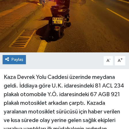
Medya
Mizah
Röportaj
Teknoloji
Paylaş
-
+
A
A
Kaza Devrek Yolu Caddesi üzerinde meydana
geldi. İddiaya göre U.K. idaresindeki 81 ACL 234
plakalı otomobile Y.Ö. idaresindeki 67 AGB 921
plakalı motosiklet arkadan çarptı. Kazada
yaralanan motosiklet sürücüsü için haber verilen
ve kısa sürede olay yerine gelen sağlık ekipleri
yaralıya yaptıkları ilk müdahalenin ardından