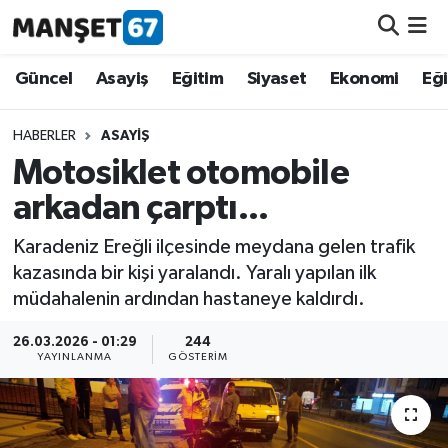
Güncel
Güncel
Asayiş
Eğitim
Siyaset
Ekonomi
Eğ
Asayiş
HABERLER
ASAYIŞ
Motosiklet otomobile
Siyaset
arkadan çarptı...
Spor
Karadeniz Ereğli ilçesinde meydana gelen trafik
kazasında bir kişi yaralandı. Yaralı yapılan ilk
Eğitim
müdahalenin ardından hastaneye kaldırdı.
Ekonomi
26.03.2026 - 01:29
244
YAYINLANMA
GÖSTERIM
Kültür-Sanat
Magazin