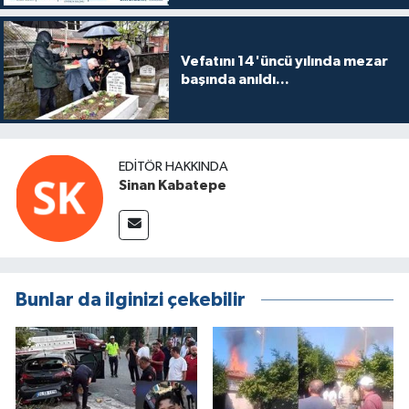
Vefatını 14'üncü yılında mezar
başında anıldı...
EDITÖR HAKKINDA
Sinan Kabatepe
Bunlar da ilginizi çekebilir