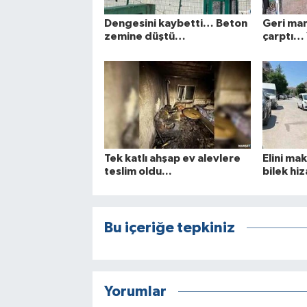
Dengesini kaybetti… Beton
Geri ma
zemine düştü…
çarptı… Y
Tek katlı ahşap ev alevlere
Elini ma
teslim oldu...
bilek hi
Bu içeriğe tepkiniz
Yorumlar