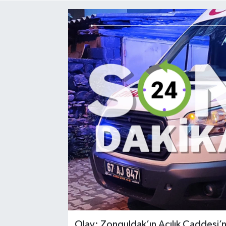
Medya
Mizah
Röportaj
Teknoloji
Olay; Zonguldak’ın Acılık Caddesi