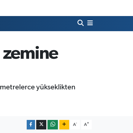
n zemine
 metrelerce yükseklikten
-
+
A
A