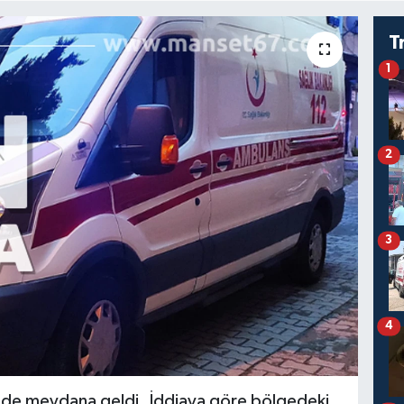
T
1
2
3
4
’nde meydana geldi. İddiaya göre bölgedeki