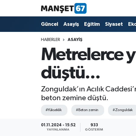
Güncel
Güncel
Asayiş
Eğitim
Siyaset
Ek
Asayiş
HABERLER
ASAYIŞ
Metrelerce 
Siyaset
düştü...
Spor
Eğitim
Zonguldak’ın Acılık Caddesi’n
beton zemine düştü.
Ekonomi
#Yükseklik
#Beton zemin
#Zonguldak
Kültür-Sanat
01.11.2024 - 15:52
933
YAYINLANMA
GÖSTERIM
Magazin