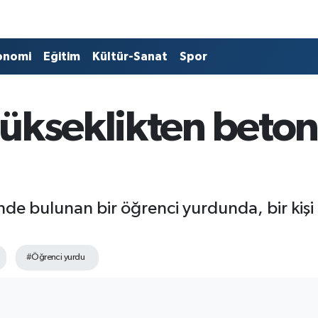
onomi
Eğitim
Kültür-Sanat
Spor
yükseklikten beto
de bulunan bir öğrenci yurdunda, bir kişi
#Öğrenci yurdu