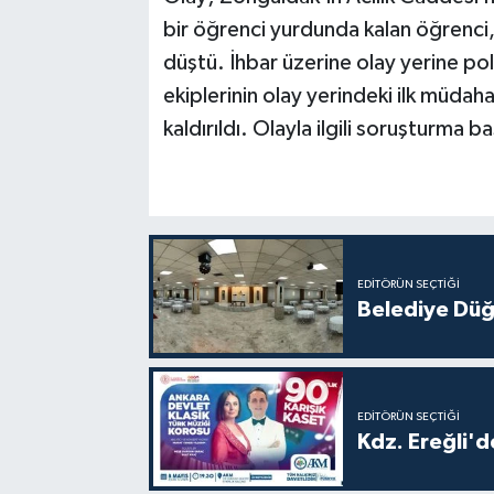
bir öğrenci yurdunda kalan öğrenci
düştü. İhbar üzerine olay yerine poli
ekiplerinin olay yerindeki ilk müdah
kaldırıldı. Olayla ilgili soruşturma ba
EDITÖRÜN SEÇTIĞI
Belediye Düğ
EDITÖRÜN SEÇTIĞI
Kdz. Ereğli'd