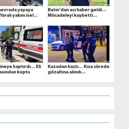
nevrada yayaya
Batın’dan acı haber geldi…
aralı yakını ise!...
Mücadeleyi kaybetti…
kineye kaptırdı… Eli
Kazadan kaçtı… Kısa sürede
zasından koptu
gözaltına alındı…