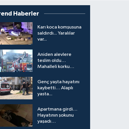
rend Haberler
Karı koca komşusuna
saldırdı... Yaralılar
var...
Aniden alevlere
teslim oldu…
Mahalleli korku
yaşadı…
Genç yaşta hayatını
kaybetti… Alaplı
yasta...
Apartmana girdi…
Hayatının şokunu
yaşadı…