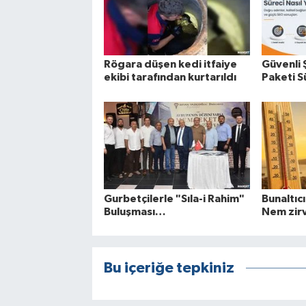
Rögara düşen kedi itfaiye
Güvenli 
ekibi tarafından kurtarıldı
Paketi Sü
Gurbetçilerle "Sıla-i Rahim"
Bunaltıcı
Buluşması…
Nem zir
Bu içeriğe tepkiniz