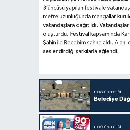
3’üncüsü yapılan festivale vatandaş
metre uzunluğunda mangallar kuruld
vatandaşlara dağıtıldı. Vatandaşlar
oluşturdu. Festival kapsamında Kara
Şahin ile Recebim sahne aldı. Alanı 
seslendirdiği şarkılarla eğlendi.
EDITÖRÜN SEÇTIĞI
Belediye Düğ
EDITÖRÜN SEÇTIĞI