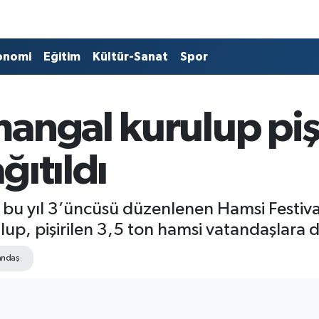
onomi
Eğitim
Kültür-Sanat
Spor
angal kurulup pişi
ğıtıldı
 bu yıl 3’üncüsü düzenlenen Hamsi Festiv
p, pişirilen 3,5 ton hamsi vatandaşlara da
andaş