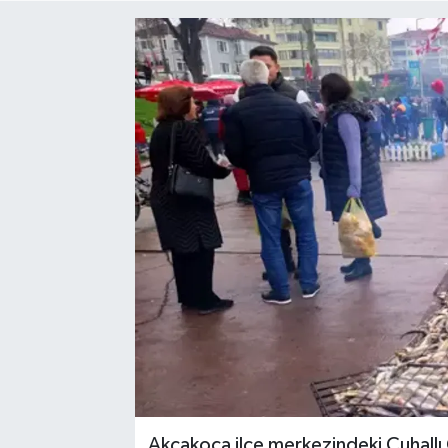
Medya
Mizah
Röportaj
Teknoloji
Akçakoca ilçe merkezindeki Çuhallı 