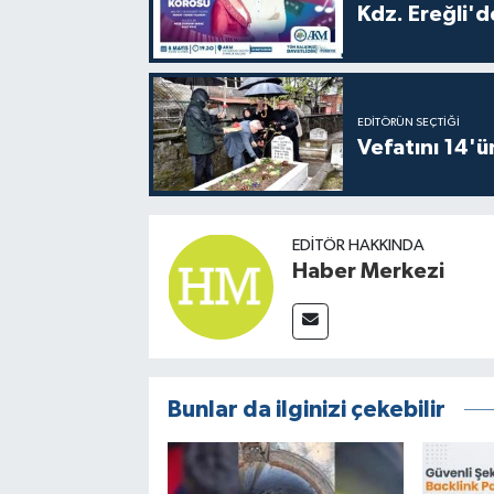
Kdz. Ereğli'd
EDITÖRÜN SEÇTIĞI
Vefatını 14'ü
EDITÖR HAKKINDA
Haber Merkezi
Bunlar da ilginizi çekebilir