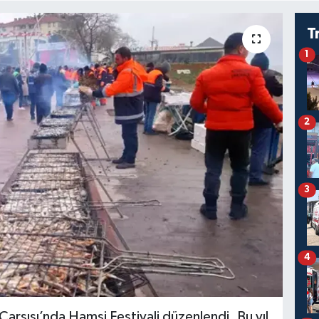
T
1
2
3
4
Çarşısı’nda Hamsi Festivali düzenlendi. Bu yıl