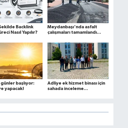
Şekilde Backlink
Meydanbaşı'nda asfalt
reci Nasıl Yapılır?
çalışmaları tamamlandı...
 günler başlıyor:
Adliye ek hizmet binası için
ve yapacak!
sahada inceleme...