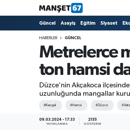
Güncel
Güncel
Asayiş
Eğitim
Siyaset
Ek
Asayiş
HABERLER
GÜNCEL
Metrelerce m
Siyaset
ton hamsi da
Spor
Eğitim
Düzce’nin Akçakoca ilçesinde
uzunluğunda mangallar kurulu
Ekonomi
#Kangal
#Hamsi
#Düzce
#Vat
Kültür-Sanat
09.03.2024 - 17:33
2155
YAYINLANMA
GÖSTERIM
Magazin