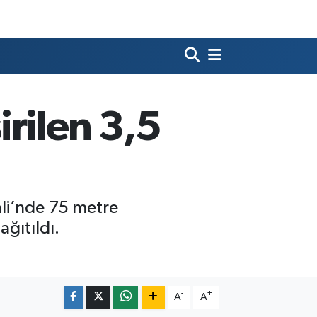
rilen 3,5
ali’nde 75 metre
ğıtıldı.
-
+
A
A