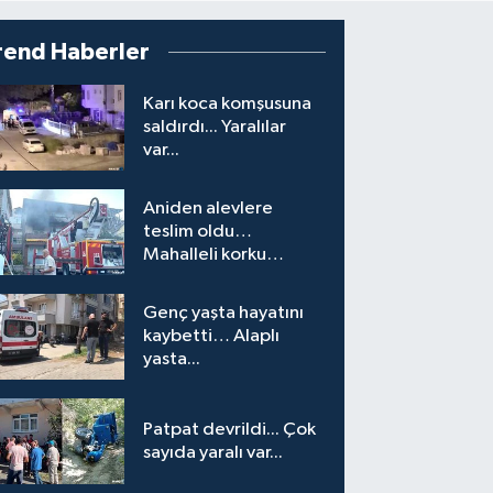
rend Haberler
Karı koca komşusuna
saldırdı... Yaralılar
var...
Aniden alevlere
teslim oldu…
Mahalleli korku
yaşadı…
Genç yaşta hayatını
kaybetti… Alaplı
yasta...
Patpat devrildi... Çok
sayıda yaralı var...