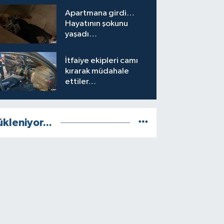
Apartmana girdi…
Hayatının şokunu
yaşadı…
İtfaiye ekipleri camı
kırarak müdahale
ettiler…
ükleniyor...