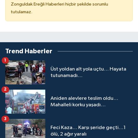
Zonguldak Ereğli Haberleri hiçbir şekilde sorumlu
tutulamaz.
Trend Haberler
1
Üst yoldan alt yola uçtu… Hayata
tutunamadı…
2
Aniden alevlere teslim oldu…
Mahalleli korku yaşadı…
3
Feci Kaza… Karşı şeride geçti…1
ölü, 2 ağır yaralı