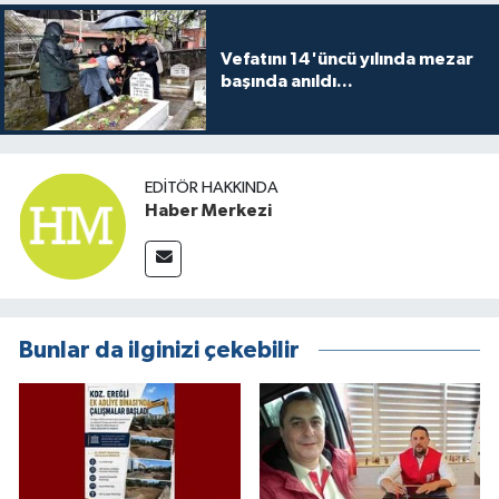
Vefatını 14'üncü yılında mezar
başında anıldı...
EDITÖR HAKKINDA
Haber Merkezi
Bunlar da ilginizi çekebilir