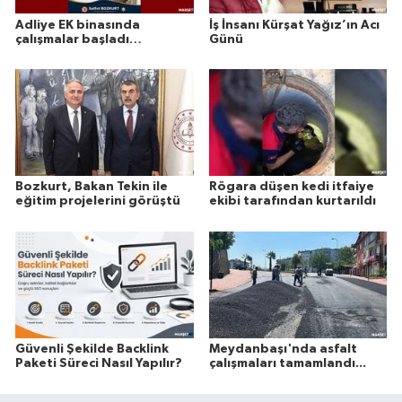
Adliye EK binasında
İş İnsanı Kürşat Yağız’ın Acı
çalışmalar başladı…
Günü
Bozkurt, Bakan Tekin ile
Rögara düşen kedi itfaiye
eğitim projelerini görüştü
ekibi tarafından kurtarıldı
Güvenli Şekilde Backlink
Meydanbaşı'nda asfalt
Paketi Süreci Nasıl Yapılır?
çalışmaları tamamlandı...