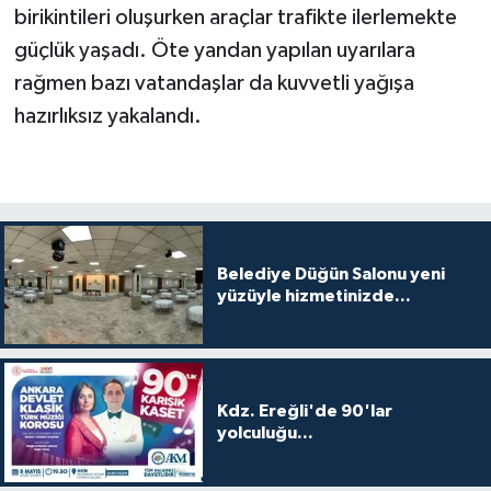
birikintileri oluşurken araçlar trafikte ilerlemekte
güçlük yaşadı. Öte yandan yapılan uyarılara
rağmen bazı vatandaşlar da kuvvetli yağışa
hazırlıksız yakalandı.
Belediye Düğün Salonu yeni
yüzüyle hizmetinizde...
Kdz. Ereğli'de 90'lar
yolculuğu...