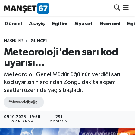
Güncel
Güncel
Asayiş
Eğitim
Siyaset
Ekonomi
Eğ
Asayiş
HABERLER
GÜNCEL
Meteoroloji'den sarı kod
Siyaset
uyarısı...
Spor
Meteoroloji Genel Müdürlüğü’nün verdiği sarı
kod uyarısının ardından Zonguldak’ta akşam
Eğitim
saatleri üzerinde yağış başladı.
Ekonomi
#Meteoroloji yağış
Kültür-Sanat
09.10.2025 - 19:50
291
YAYINLANMA
GÖSTERIM
Magazin