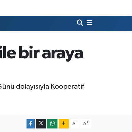
le bir araya
Günü dolayısıyla Kooperatif
-
+
A
A