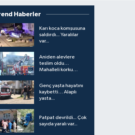
rend Haberler
Karı koca komşusuna
saldırdı... Yaralılar
var...
Aniden alevlere
teslim oldu…
Mahalleli korku
yaşadı…
Genç yaşta hayatını
kaybetti… Alaplı
yasta...
Patpat devrildi... Çok
sayıda yaralı var...