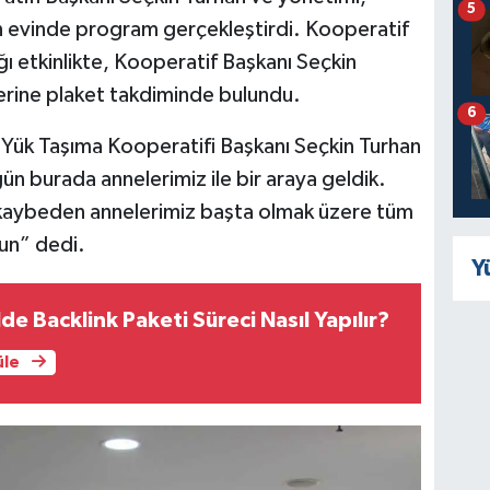
5
 evinde program gerçekleştirdi. Kooperatif
dığı etkinlikte, Kooperatif Başkanı Seçkin
erine plaket takdiminde bulundu.
6
lik Yük Taşıma Kooperatifi Başkanı Seçkin Turhan
gün burada annelerimiz ile bir araya geldik.
ı kaybeden annelerimiz başta olmak üzere tüm
sun” dedi.
Y
de Backlink Paketi Süreci Nasıl Yapılır?
üle