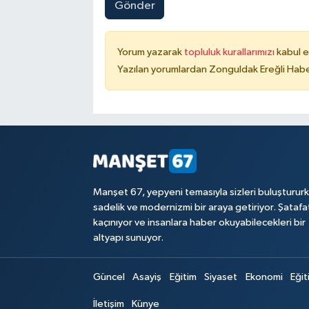
Gönder
Yorum yazarak
topluluk kurallarımızı
kabul e
Yazılan yorumlardan Zonguldak Ereğli Haber
Manşet 67, yepyeni temasıyla sizleri buluşturur
sadelik ve modernizmi bir araya getiriyor. Şataf
kaçınıyor ve insanlara haber okuyabilecekleri bir
altyapı sunuyor.
Güncel
Asayiş
Eğitim
Siyaset
Ekonomi
Eğit
İletişim
Künye