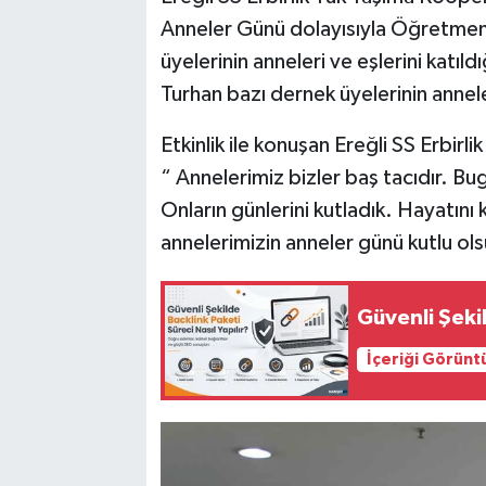
Anneler Günü dolayısıyla Öğretmen
üyelerinin anneleri ve eşlerini katıl
Turhan bazı dernek üyelerinin annel
Etkinlik ile konuşan Ereğli SS Erbir
“ Annelerimiz bizler baş tacıdır. Bu
Onların günlerini kutladık. Hayatın
annelerimizin anneler günü kutlu ol
Güvenli Şekil
İçeriği Görünt