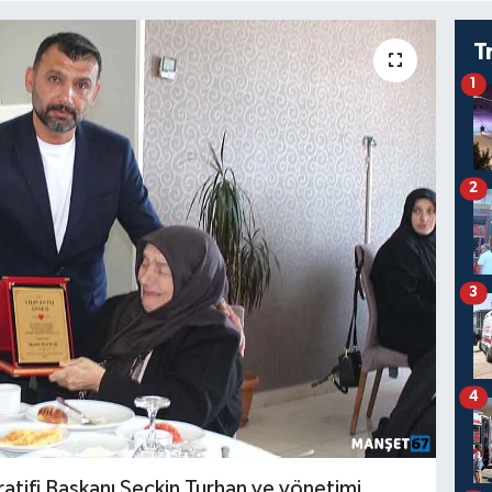
T
1
2
3
4
ratifi Başkanı Seçkin Turhan ve yönetimi,