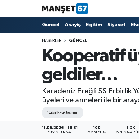
Güncel
Güncel
Asayiş
Eğitim
Siyaset
Ek
Asayiş
HABERLER
GÜNCEL
Kooperatif üy
Siyaset
geldiler…
Spor
Eğitim
Karadeniz Ereğli SS Erbirlik 
üyeleri ve anneleri ile bir aray
Ekonomi
#Erbirlik yük taşıma
Kültür-Sanat
11.05.2026 - 16:31
100
1 DK
YAYINLANMA
GÖSTERIM
OKUNMA SÜR
Magazin