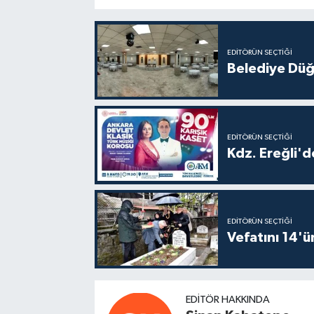
EDITÖRÜN SEÇTIĞI
Belediye Düğ
EDITÖRÜN SEÇTIĞI
Kdz. Ereğli'd
EDITÖRÜN SEÇTIĞI
Vefatını 14'ü
EDITÖR HAKKINDA