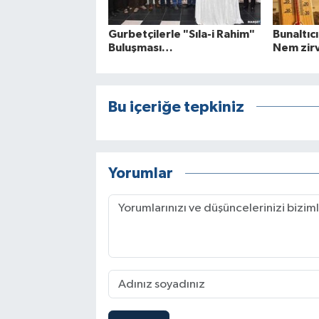
Gurbetçilerle "Sıla-i Rahim"
Bunaltıcı
Buluşması…
Nem zir
Bu içeriğe tepkiniz
Yorumlar