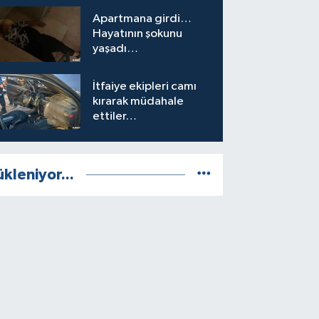
Apartmana girdi…
Hayatının şokunu
yaşadı…
İtfaiye ekipleri camı
kırarak müdahale
ettiler…
ükleniyor...