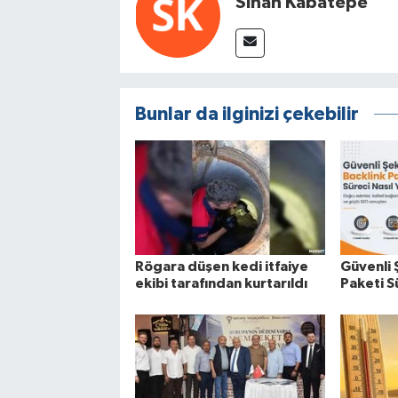
Sinan Kabatepe
Bunlar da ilginizi çekebilir
Rögara düşen kedi itfaiye
Güvenli 
ekibi tarafından kurtarıldı
Paketi Sü