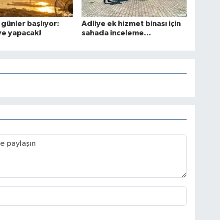
 günler başlıyor:
Adliye ek hizmet binası için
ve yapacak!
sahada inceleme...