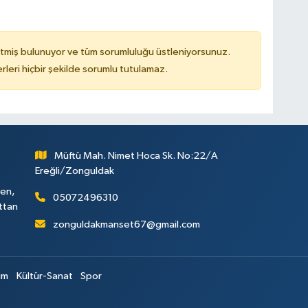
tmiş bulunuyor ve tüm sorumluluğu üstleniyorsunuz.
leri hiçbir şekilde sorumlu tutulamaz.
Müftü Mah. Nimet Hoca Sk. No:22/A
Ereğli/Zonguldak
ken,
05072496310
attan
zonguldakmanset67@gmail.com
im
Kültür-Sanat
Spor