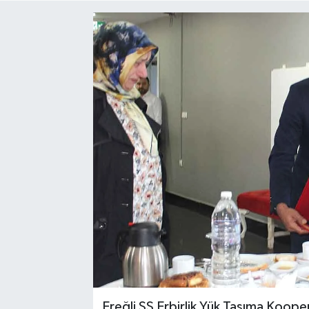
Medya
Mizah
Röportaj
Teknoloji
Ereğli SS Erbirlik Yük Taşıma Koope