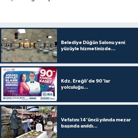
Belediye Düğün Salonu yeni
yüzüyle hizmetinizde...
Kdz. Ereğli'de 90'lar
yolculuğu...
Vefatını 14'üncü yılında mezar
başında anıldı...