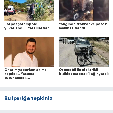
Patpat şarampole
Yangında traktör ve patoz
yuvarlandı… Yaralılar var…
makinesi yandı
Onarım yaparken akıma
Otomobil ile elektrikli
kapıldı… Yaşama
bisiklet çarpıştı; 1 ağır yaralı
tutunamadı....
Bu içeriğe tepkiniz