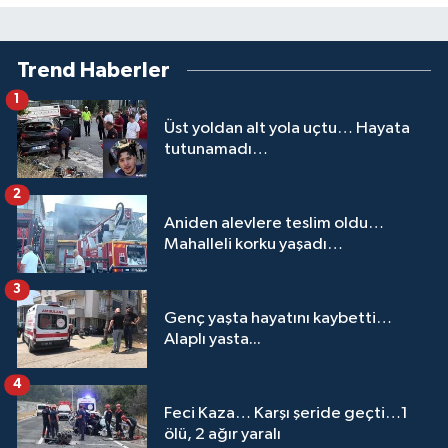
Trend Haberler
1
Üst yoldan alt yola uçtu… Hayata
tutunamadı…
2
Aniden alevlere teslim oldu…
Mahalleli korku yaşadı…
3
Genç yaşta hayatını kaybetti…
Alaplı yasta...
4
Feci Kaza… Karşı şeride geçti…1
ölü, 2 ağır yaralı