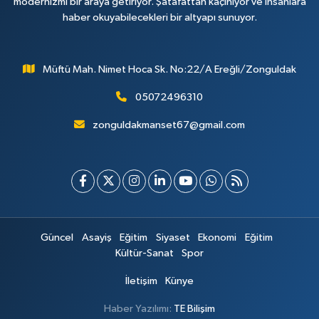
modernizmi bir araya getiriyor. Şatafattan kaçınıyor ve insanlara
haber okuyabilecekleri bir altyapı sunuyor.
Müftü Mah. Nimet Hoca Sk. No:22/A Ereğli/Zonguldak
05072496310
zonguldakmanset67@gmail.com
Güncel
Asayiş
Eğitim
Siyaset
Ekonomi
Eğitim
Kültür-Sanat
Spor
İletişim
Künye
Haber Yazılımı:
TE Bilişim