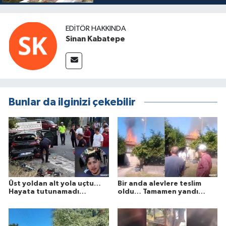
EDITÖR HAKKINDA
Sinan Kabatepe
Bunlar da ilginizi çekebilir
Üst yoldan alt yola uçtu…
Bir anda alevlere teslim
Hayata tutunamadı…
oldu… Tamamen yandı…