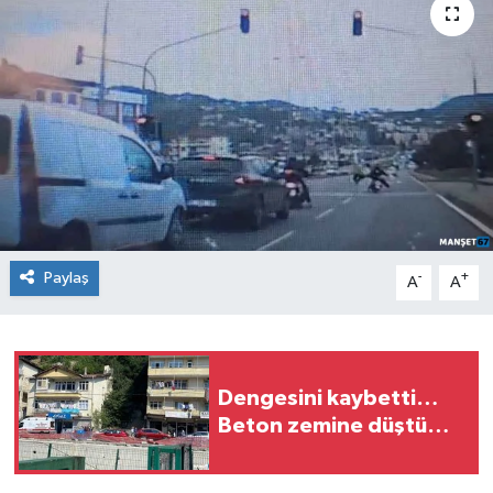
Medya
Mizah
Röportaj
Teknoloji
Paylaş
-
+
A
A
Dengesini kaybetti…
Beton zemine düştü…