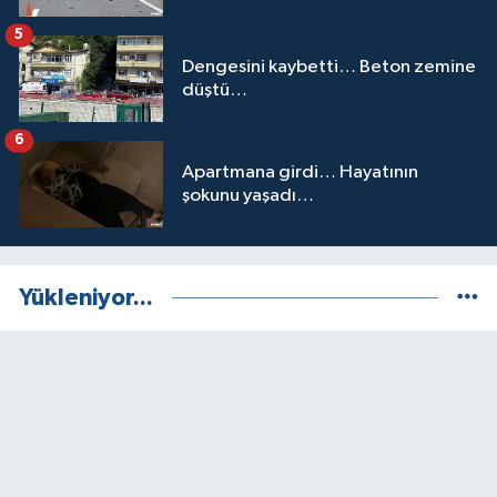
5
Dengesini kaybetti… Beton zemine
düştü…
6
Apartmana girdi… Hayatının
şokunu yaşadı…
Yükleniyor...