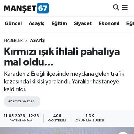
Güncel
Güncel
Asayiş
Eğitim
Siyaset
Ekonomi
Eğ
Asayiş
HABERLER
ASAYIŞ
Kırmızı ışık ihlali pahalıya
Siyaset
mal oldu...
Spor
Karadeniz Ereğli ilçesinde meydana gelen trafik
kazasında iki kişi yaralandı. Yaralılar hastaneye
Eğitim
kaldırıldı.
Ekonomi
#Kırmızı ışık kaza
Kültür-Sanat
11.05.2026 - 12:33
406
1 DK
YAYINLANMA
GÖSTERIM
OKUNMA SÜRESI
Magazin