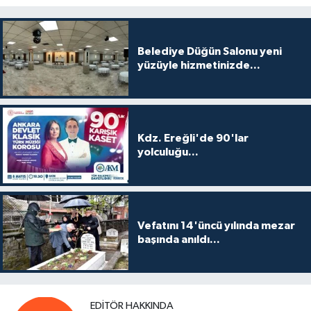
Belediye Düğün Salonu yeni
yüzüyle hizmetinizde...
Kdz. Ereğli'de 90'lar
yolculuğu...
Vefatını 14'üncü yılında mezar
başında anıldı...
EDITÖR HAKKINDA