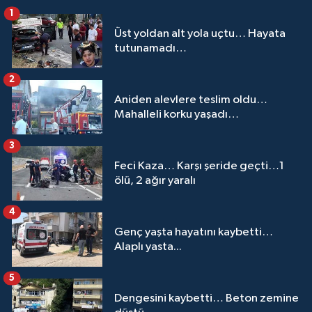
1
Üst yoldan alt yola uçtu… Hayata
tutunamadı…
2
Aniden alevlere teslim oldu…
Mahalleli korku yaşadı…
3
Feci Kaza… Karşı şeride geçti…1
ölü, 2 ağır yaralı
4
Genç yaşta hayatını kaybetti…
Alaplı yasta...
5
Dengesini kaybetti… Beton zemine