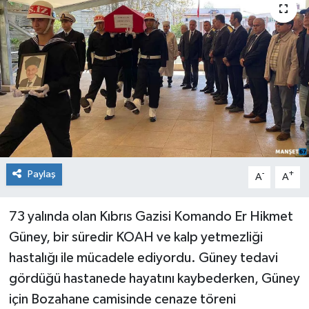
Medya
Mizah
Röportaj
Teknoloji
Paylaş
-
+
A
A
73 yalında olan Kıbrıs Gazisi Komando Er Hikmet
Güney, bir süredir KOAH ve kalp yetmezliği
hastalığı ile mücadele ediyordu. Güney tedavi
gördüğü hastanede hayatını kaybederken, Güney
için Bozahane camisinde cenaze töreni