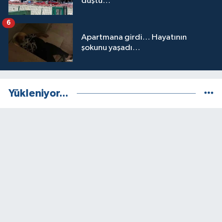
düştü…
6
Apartmana girdi… Hayatının
şokunu yaşadı…
Yükleniyor...