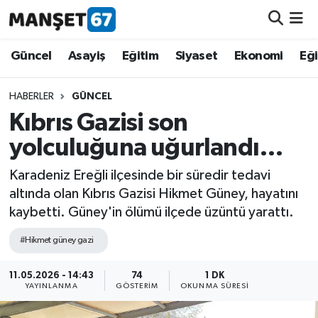
Güncel
Güncel
Asayiş
Eğitim
Siyaset
Ekonomi
Eğ
Asayiş
HABERLER
GÜNCEL
Kıbrıs Gazisi son
Siyaset
yolculuğuna uğurlandı…
Spor
Karadeniz Ereğli ilçesinde bir süredir tedavi
altında olan Kıbrıs Gazisi Hikmet Güney, hayatını
Eğitim
kaybetti. Güney'in ölümü ilçede üzüntü yarattı.
Ekonomi
#Hikmet güney gazi
Kültür-Sanat
11.05.2026 - 14:43
74
1 DK
YAYINLANMA
GÖSTERIM
OKUNMA SÜRESI
Magazin