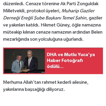
düzenledi. Cenaze törenine Ak Parti Zonguldak
Milletvekili, protokol üyeleri,
Muharip Gaziler
Derneği Ereğli Şube Başkanı Temel Şahin
, gaziler
ve yakınları katıldı. Hikmet Güney, öğle namazına
müteakip kılınan cenaze namazının ardından Belen
mezarlığında son yolculuğuna uğurlandı.
DHA ve Mutlu Yuca'ya
Haber Fotoğrafı
ödülü...
Merhuma Allah’tan rahmet kederli ailesine,
yakınlarına başsağlığı diliyoruz.