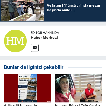
Vefatını 14'üncü yılında mezar
başında anıldı...
EDITÖR HAKKINDA
Haber Merkezi
Bunlar da ilginizi çekebilir
Adliye EK binasında
İş İnsanı Kürşat Yağız’ın Acı