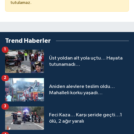
tutulamaz.
Trend Haberler
1
Üst yoldan alt yola uçtu… Hayata
tutunamadı…
2
Aniden alevlere teslim oldu…
Mahalleli korku yaşadı…
3
Feci Kaza… Karşı şeride geçti…1
ölü, 2 ağır yaralı