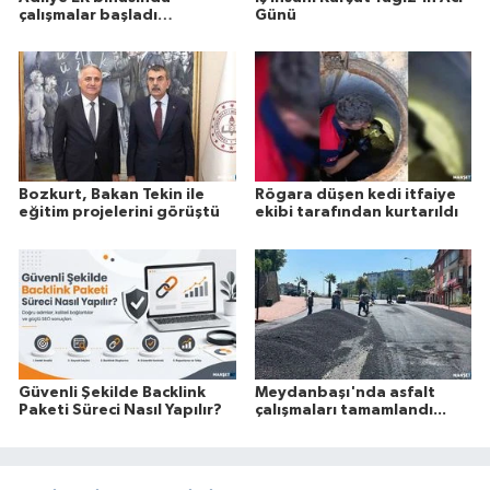
çalışmalar başladı…
Günü
Bozkurt, Bakan Tekin ile
Rögara düşen kedi itfaiye
eğitim projelerini görüştü
ekibi tarafından kurtarıldı
Güvenli Şekilde Backlink
Meydanbaşı'nda asfalt
Paketi Süreci Nasıl Yapılır?
çalışmaları tamamlandı...