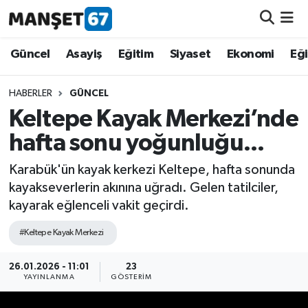
Güncel
Güncel
Asayiş
Eğitim
Siyaset
Ekonomi
Eğ
Asayiş
HABERLER
GÜNCEL
Keltepe Kayak Merkezi’nde
Siyaset
hafta sonu yoğunluğu...
Spor
Karabük'ün kayak kerkezi Keltepe, hafta sonunda
kayakseverlerin akınına uğradı. Gelen tatilciler,
Eğitim
kayarak eğlenceli vakit geçirdi.
Ekonomi
#Keltepe Kayak Merkezi
Kültür-Sanat
26.01.2026 - 11:01
23
YAYINLANMA
GÖSTERIM
Magazin