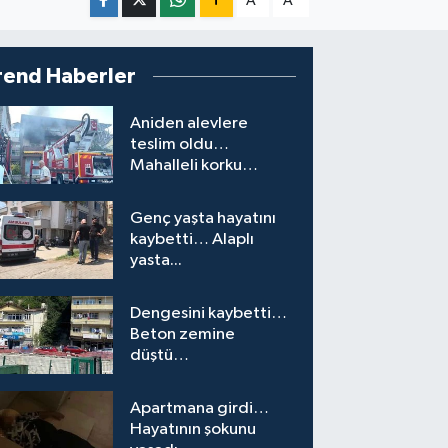
A
A
rend Haberler
Aniden alevlere
teslim oldu…
Mahalleli korku
yaşadı…
Genç yaşta hayatını
kaybetti… Alaplı
yasta...
Dengesini kaybetti…
Beton zemine
düştü…
Apartmana girdi…
Hayatının şokunu