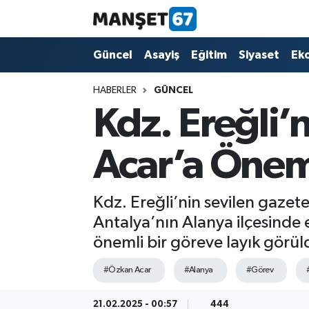
Güncel
Güncel
Asayiş
Eğitim
Siyaset
Ek
Asayiş
HABERLER
GÜNCEL
Kdz. Ereğli
Siyaset
Acar’a Öneml
Spor
Eğitim
Kdz. Ereğli’nin sevilen gaze
Antalya’nın Alanya ilçesinde e
Ekonomi
önemli bir göreve layık görül
Kültür-Sanat
#Özkan Acar
#Alanya
#Görev
Magazin
21.02.2025 - 00:57
444