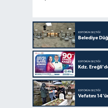
EDITÖRÜN SEÇTIĞI
Belediye Düğ
EDITÖRÜN SEÇTIĞI
Kdz. Ereğli'd
EDITÖRÜN SEÇTIĞI
Vefatını 14'ü