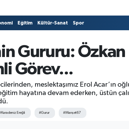
onomi
Eğitim
Kültür-Sanat
Spor
’nin Gururu: Özka
i Görev...
tecilerinden, meslektaşımız Erol Acar’ın o
ğitim hayatına devam ederken, üstün çalışka
dü.
#Karadeniz Ereğli
#Gurur
#Manşet67