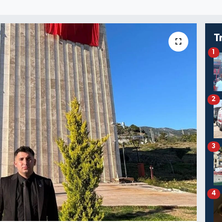
T
1
2
3
4