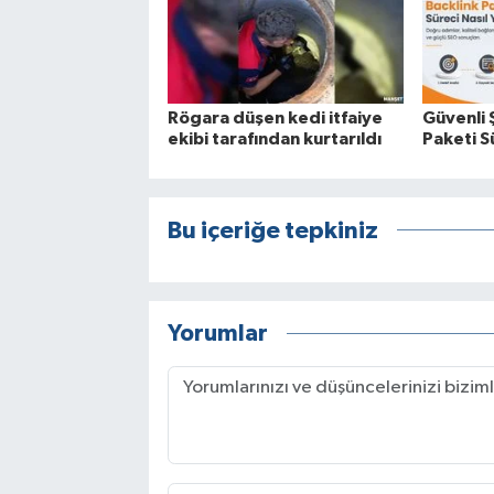
Rögara düşen kedi itfaiye
Güvenli 
ekibi tarafından kurtarıldı
Paketi Sü
Bu içeriğe tepkiniz
Yorumlar