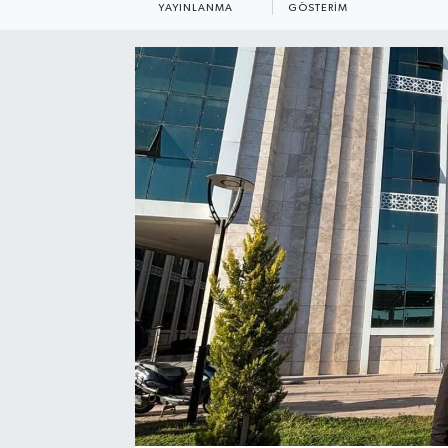
YAYINLANMA
GÖSTERIM
Medya
Mizah
Röportaj
Teknoloji