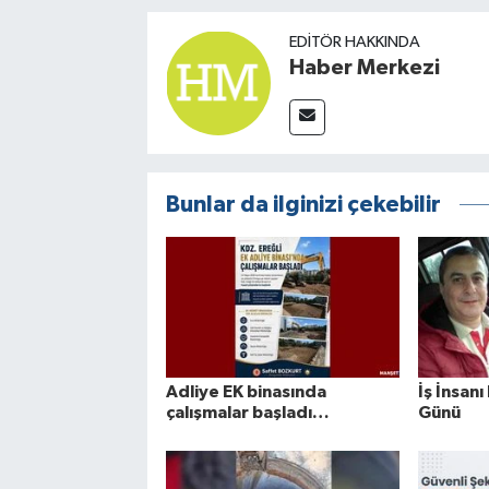
EDITÖR HAKKINDA
Haber Merkezi
Bunlar da ilginizi çekebilir
Adliye EK binasında
İş İnsanı
çalışmalar başladı…
Günü