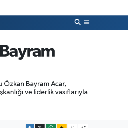
n Bayram
ğlu Özkan Bayram Acar,
nlığı ve liderlik vasıflarıyla
-
+