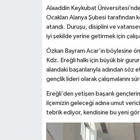
Alaaddin Keykubat Üniversitesi’nde
Ocakları Alanya Şubesi tarafından ke
atandı. Duruşu, disiplini ve vatanse
iyi şekilde yerine getirmek için çalış
Özkan Bayram Acar’ın böylesine önem
Kdz. Ereğli halkı için büyük bir gu
alandaki başarılarıyla adından söz e
gençlik lideri olarak çalışmalarını s
Ereğli’den yetişen başarılı gençleri
ilçemizin geleceği adına umut veric
tebrik ediyor, kendisine bu yeni gör