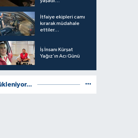
yaşadı…
İtfaiye ekipleri camı
kırarak müdahale
ettiler…
İş İnsanı Kürşat
Yağız’ın Acı Günü
ükleniyor...