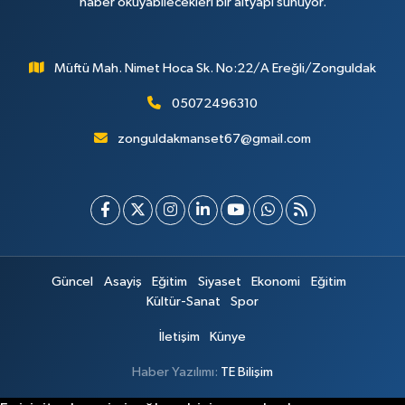
haber okuyabilecekleri bir altyapı sunuyor.
Müftü Mah. Nimet Hoca Sk. No:22/A Ereğli/Zonguldak
05072496310
zonguldakmanset67@gmail.com
Güncel
Asayiş
Eğitim
Siyaset
Ekonomi
Eğitim
Kültür-Sanat
Spor
İletişim
Künye
Haber Yazılımı:
TE Bilişim