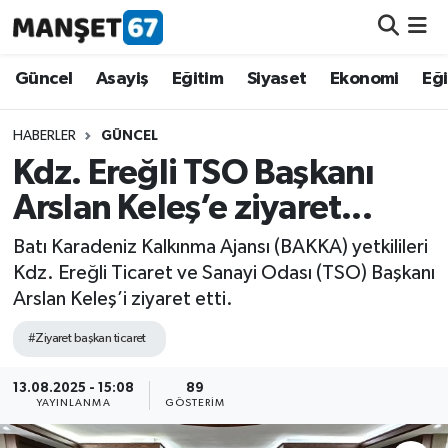
Güncel
Güncel
Asayiş
Eğitim
Siyaset
Ekonomi
Eğ
Asayiş
HABERLER
GÜNCEL
Kdz. Ereğli TSO Başkanı
Siyaset
Arslan Keleş’e ziyaret...
Spor
Batı Karadeniz Kalkınma Ajansı (BAKKA) yetkilileri
Kdz. Ereğli Ticaret ve Sanayi Odası (TSO) Başkanı
Eğitim
Arslan Keleş’i ziyaret etti.
Ekonomi
#Ziyaret başkan ticaret
Kültür-Sanat
13.08.2025 - 15:08
89
YAYINLANMA
GÖSTERIM
Magazin