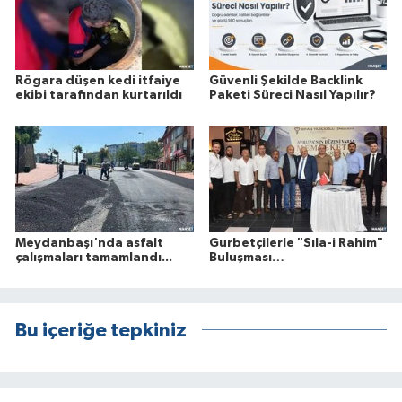
Rögara düşen kedi itfaiye
Güvenli Şekilde Backlink
ekibi tarafından kurtarıldı
Paketi Süreci Nasıl Yapılır?
Meydanbaşı'nda asfalt
Gurbetçilerle "Sıla-i Rahim"
çalışmaları tamamlandı...
Buluşması…
Bu içeriğe tepkiniz