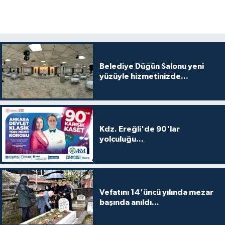
Belediye Düğün Salonu yeni
yüzüyle hizmetinizde...
Kdz. Ereğli'de 90'lar
yolculuğu...
Vefatını 14'üncü yılında mezar
başında anıldı...