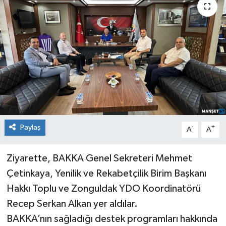
Medya
Mizah
Röportaj
Teknoloji
Paylaş
-
+
A
A
Ziyarette, BAKKA Genel Sekreteri Mehmet
Çetinkaya, Yenilik ve Rekabetçilik Birim Başkanı
Hakkı Toplu ve Zonguldak YDO Koordinatörü
Recep Serkan Alkan yer aldılar.
BAKKA’nın sağladığı destek programları hakkında