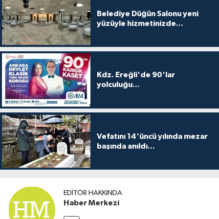
Belediye Düğün Salonu yeni
yüzüyle hizmetinizde...
Kdz. Ereğli'de 90'lar
yolculuğu...
Vefatını 14'üncü yılında mezar
başında anıldı...
EDITÖR HAKKINDA
Haber Merkezi