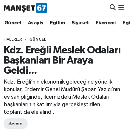
Güncel
Güncel
Asayiş
Eğitim
Siyaset
Ekonomi
Eğ
Asayiş
HABERLER
GÜNCEL
Kdz. Ereğli Meslek Odaları
Siyaset
Başkanları Bir Araya
Spor
Geldi...
Eğitim
Kdz. Ereğli’nin ekonomik geleceğine yönelik
konular, Erdemir Genel Müdürü Şaban Yazıcı’nın
Ekonomi
ev sahipliğinde, ilçemizdeki Meslek Odaları
başkanlarının katılımıyla gerçekleştirilen
Kültür-Sanat
toplantıda ele alındı.
#Erdemir
Magazin