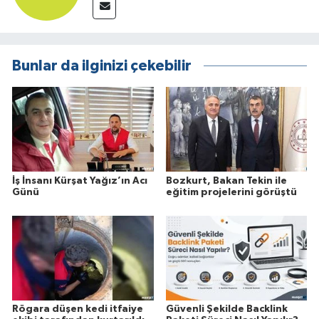
Bunlar da ilginizi çekebilir
İş İnsanı Kürşat Yağız’ın Acı
Bozkurt, Bakan Tekin ile
Günü
eğitim projelerini görüştü
Rögara düşen kedi itfaiye
Güvenli Şekilde Backlink