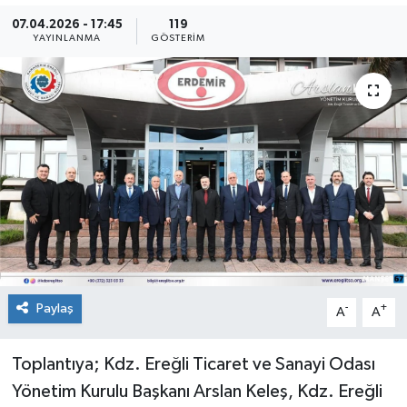
07.04.2026 - 17:45
119
Medya
YAYINLANMA
GÖSTERIM
Mizah
Röportaj
Teknoloji
Paylaş
-
+
A
A
Toplantıya; Kdz. Ereğli Ticaret ve Sanayi Odası
Yönetim Kurulu Başkanı Arslan Keleş, Kdz. Ereğli