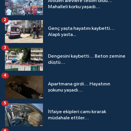
Aniden alevlere teslim oldu…
Mahalleli korku yaşadı…
2
Genç yaşta hayatını kaybetti…
Alaplı yasta...
3
Dengesini kaybetti… Beton zemine
düştü…
4
Apartmana girdi… Hayatının
şokunu yaşadı…
5
İtfaiye ekipleri camı kırarak
müdahale ettiler…