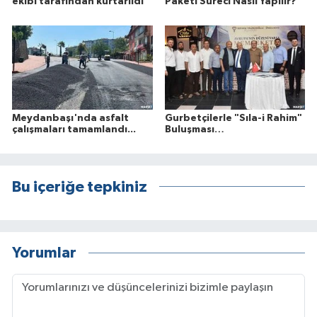
ekibi tarafından kurtarıldı
Paketi Süreci Nasıl Yapılır?
Meydanbaşı'nda asfalt
Gurbetçilerle "Sıla-i Rahim"
çalışmaları tamamlandı...
Buluşması…
Bu içeriğe tepkiniz
Yorumlar