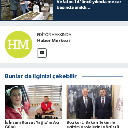
Vefatını 14'üncü yılında mezar
başında anıldı...
EDITÖR HAKKINDA
Haber Merkezi
Bunlar da ilginizi çekebilir
İş İnsanı Kürşat Yağız’ın Acı
Bozkurt, Bakan Tekin ile
Günü
eğitim projelerini görüştü