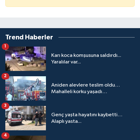
Trend Haberler
1
Karı koca komşusuna saldırdı...
Yaralılar var...
2
Aniden alevlere teslim oldu…
Mahalleli korku yaşadı…
3
Genç yaşta hayatını kaybetti…
Alaplı yasta...
4