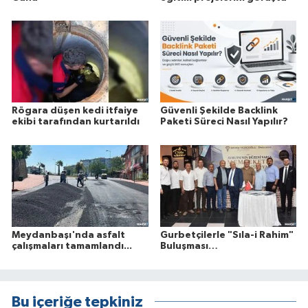
Rögara düşen kedi itfaiye
Güvenli Şekilde Backlink
ekibi tarafından kurtarıldı
Paketi Süreci Nasıl Yapılır?
Meydanbaşı'nda asfalt
Gurbetçilerle "Sıla-i Rahim"
çalışmaları tamamlandı...
Buluşması…
Bu içeriğe tepkiniz