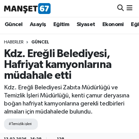
Güncel
Güncel
Asayiş
Eğitim
Siyaset
Ekonomi
Eğ
Asayiş
HABERLER
GÜNCEL
Kdz. Ereğli Belediyesi,
Siyaset
Hafriyat kamyonlarına
Spor
müdahale etti
Eğitim
Kdz. Ereğli Belediyesi Zabıta Müdürlüğü ve
Temizlik İşleri Müdürlüğü, kenti çamur deryasına
Ekonomi
boğan hafriyat kamyonlarına gerekli tedbirleri
almaları için müdahalede bulundu.
Kültür-Sanat
#Temizlik işleri
Magazin