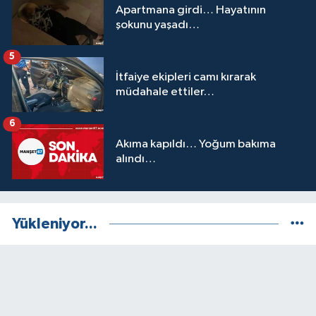
Apartmana girdi… Hayatının
şokunu yaşadı…
5
İtfaiye ekipleri camı kırarak
müdahale ettiler…
6
Akıma kapıldı… Yoğum bakıma
alındı…
Yükleniyor...