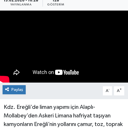
13.02.2026 - 16:28
128
YAYINLANMA
GÖSTERIM
Medya
Mizah
Röportaj
Teknoloji
Paylaş
-
+
A
A
Kdz. Ereğli’de liman yapımı için Alaplı-
Mollabey’den Askeri Limana hafriyat taşıyan
kamyonların Ereğli’nin yollarını çamur, toz, toprak