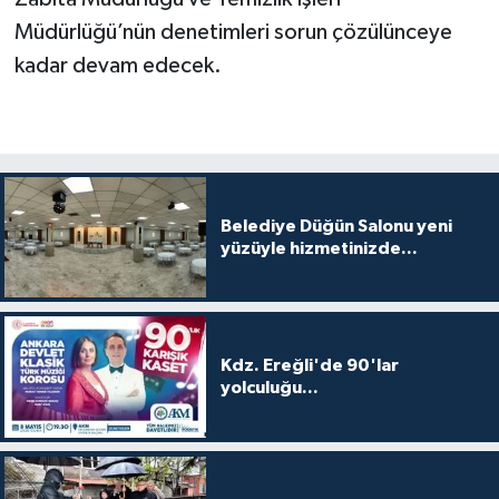
Müdürlüğü’nün denetimleri sorun çözülünceye
kadar devam edecek.
Belediye Düğün Salonu yeni
yüzüyle hizmetinizde...
Kdz. Ereğli'de 90'lar
yolculuğu...