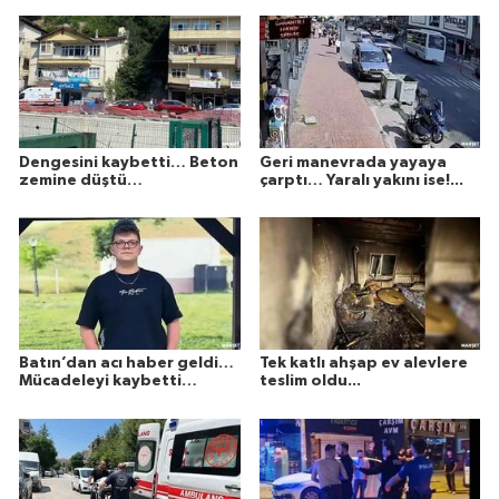
Dengesini kaybetti… Beton
Geri manevrada yayaya
zemine düştü…
çarptı… Yaralı yakını ise!...
Batın’dan acı haber geldi…
Tek katlı ahşap ev alevlere
Mücadeleyi kaybetti…
teslim oldu...