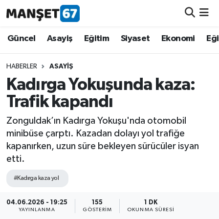
Güncel
Güncel
Asayiş
Eğitim
Siyaset
Ekonomi
Eğ
Asayiş
HABERLER
ASAYIŞ
Kadırga Yokuşunda kaza:
Siyaset
Trafik kapandı
Spor
Zonguldak’ın Kadırga Yokuşu'nda otomobil
minibüse çarptı. Kazadan dolayı yol trafiğe
Eğitim
kapanırken, uzun süre bekleyen sürücüler isyan
etti.
Ekonomi
#Kadırga kaza yol
Kültür-Sanat
04.06.2026 - 19:25
155
1 DK
YAYINLANMA
GÖSTERIM
OKUNMA SÜRESI
Magazin