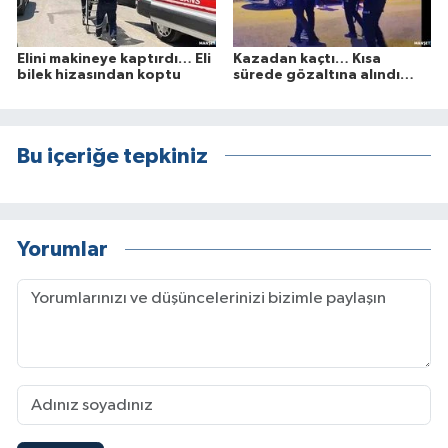
Elini makineye kaptırdı… Eli
Kazadan kaçtı… Kısa
bilek hizasından koptu
sürede gözaltına alındı…
Bu içeriğe tepkiniz
Yorumlar