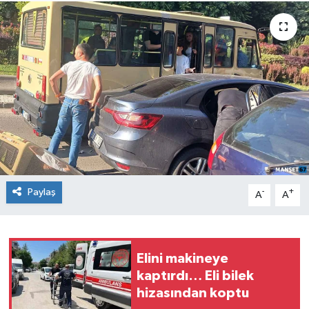
Medya
Mizah
Röportaj
Teknoloji
Paylaş
-
+
A
A
Elini makineye
kaptırdı… Eli bilek
hizasından koptu