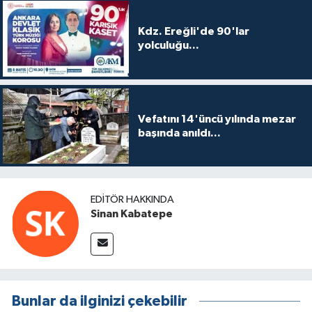
Kdz. Ereğli'de 90'lar
yolculuğu...
Vefatını 14'üncü yılında mezar
başında anıldı...
EDITÖR HAKKINDA
Sinan Kabatepe
Bunlar da ilginizi çekebilir