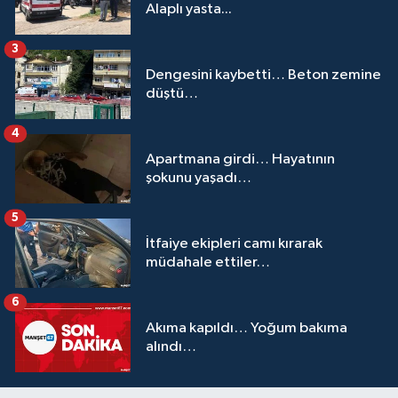
Alaplı yasta...
3
Dengesini kaybetti… Beton zemine
düştü…
4
Apartmana girdi… Hayatının
şokunu yaşadı…
5
İtfaiye ekipleri camı kırarak
müdahale ettiler…
6
Akıma kapıldı… Yoğum bakıma
alındı…