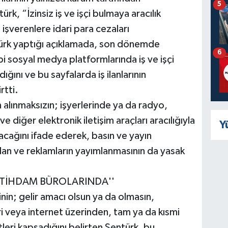
5
k, “İzinsiz iş ve işçi bulmaya aracılık
 işverenlere idari para cezaları
ürk yaptığı açıklamada, son dönemde
6
i sosyal medya platformlarında iş ve işçi
ığını ve bu sayfalarda iş ilanlarının
rtti.
 alınmaksızın; işyerlerinde ya da radyo,
 diğer elektronik iletişim araçları aracılığıyla
Y
yacağını ifade ederek, basın ve yayın
 ilan ve reklamların yayımlanmasının da yasak
İSTİHDAM BÜROLARINDA''
rinin; gelir amacı olsun ya da olmasın,
ri veya internet üzerinden, tam ya da kısmi
etleri kapsadığını belirten Şentürk, bu