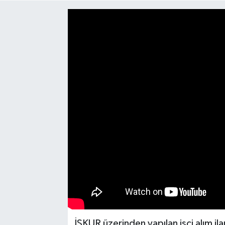
Medya
Mizah
Röportaj
Teknoloji
İŞKUR üzerinden yapılan işçi alım ila