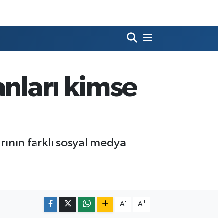
anları kimse
ının farklı sosyal medya
-
+
A
A