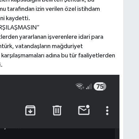
mu tarafından izin verilen özel istihdam
ini kaydetti.
RŞILAŞMASIN”
etlerden yararlanan işverenlere idari para
entürk, vatandaşların mağduriyet
 karşılaşmamaları adına bu tür faaliyetlerden
i.