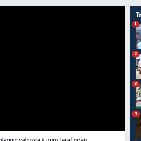
T
1
2
3
4
nlarının yalnızca kurum tarafından