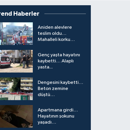
rend Haberler
Aniden alevlere
teslim oldu…
Mahalleli korku
yaşadı…
Genç yaşta hayatını
kaybetti… Alaplı
yasta...
Dengesini kaybetti…
Beton zemine
düştü…
Apartmana girdi…
Hayatının şokunu
yaşadı…