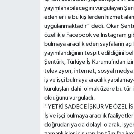
yayımlanabileceğini vurgulayan Şentür
edenler ile bu kişilerden hizmet alan
uygulanmaktadır” dedi. Okan Şent
özellikle Facebook ve Instagram gib
bulmaya aracılık eden sayfaların açıld
yayımlandığının tespit edildiğini beli
Şentürk, Türkiye İş Kurumu’ndan izin
televizyon, internet, sosyal medya ve
iş ve işçi bulmaya aracılık yapılama
kuruluşları dahil olmak üzere bu tür
olduğunu vurguladı.
''YETKİ SADECE İŞKUR VE ÖZEL 
İş ve işçi bulmaya aracılık faaliyetle
doğrudan ya da dolaylı olarak, işye
zamanlı işler için yapılan tüm faaliy