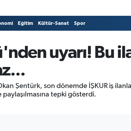
onomi
Eğitim
Kültür-Sanat
Spor
'nden uyarı! Bu il
z...
an Şentürk, son dönemde İŞKUR iş ilanlar
e paylaşılmasına tepki gösterdi.