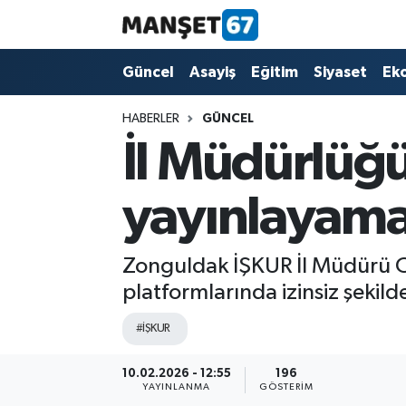
Güncel
Güncel
Asayiş
Eğitim
Siyaset
Ek
Asayiş
HABERLER
GÜNCEL
İl Müdürlüğü
Siyaset
yayınlayama
Spor
Eğitim
Zonguldak İŞKUR İl Müdürü Ok
platformlarında izinsiz şekild
Ekonomi
#İŞKUR
Kültür-Sanat
10.02.2026 - 12:55
196
YAYINLANMA
GÖSTERIM
Magazin