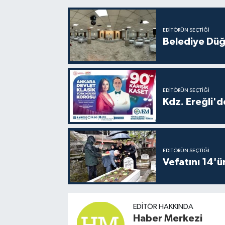
EDITÖRÜN SEÇTIĞI
Belediye Düğ
EDITÖRÜN SEÇTIĞI
Kdz. Ereğli'd
EDITÖRÜN SEÇTIĞI
Vefatını 14'ü
EDITÖR HAKKINDA
Haber Merkezi