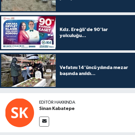
Kdz. Ereğli'de 90'lar
yolculuğu...
Vefatını 14'üncü yılında mezar
başında anıldı...
EDITÖR HAKKINDA
Sinan Kabatepe