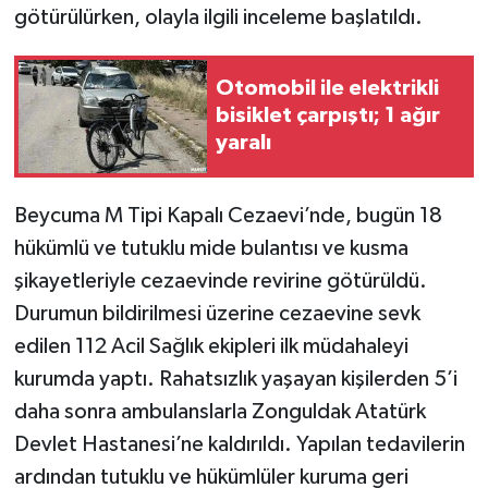
götürülürken, olayla ilgili inceleme başlatıldı.
Otomobil ile elektrikli
bisiklet çarpıştı; 1 ağır
yaralı
Beycuma M Tipi Kapalı Cezaevi’nde, bugün 18
hükümlü ve tutuklu mide bulantısı ve kusma
şikayetleriyle cezaevinde revirine götürüldü.
Durumun bildirilmesi üzerine cezaevine sevk
edilen 112 Acil Sağlık ekipleri ilk müdahaleyi
kurumda yaptı. Rahatsızlık yaşayan kişilerden 5’i
daha sonra ambulanslarla Zonguldak Atatürk
Devlet Hastanesi’ne kaldırıldı. Yapılan tedavilerin
ardından tutuklu ve hükümlüler kuruma geri