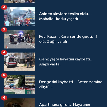
2
Aniden alevlere teslim oldu…
Mahalleli korku yaşadı…
3
Feci Kaza… Karşı şeride geçti…1
ölü, 2 ağır yaralı
4
Genç yaşta hayatını kaybetti…
Alaplı yasta...
5
Dengesini kaybetti… Beton zemine
düştü…
6
Apartmana girdi… Hayatının