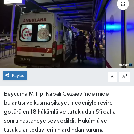
Medya
Mizah
Röportaj
Teknoloji
Paylaş
-
+
A
A
Beycuma M Tipi Kapalı Cezaevi’nde mide
bulantısı ve kusma şikayeti nedeniyle revire
götürülen 18 hükümlü ve tutukludan 5’i daha
sonra hastaneye sevk edildi. Hükümlü ve
tutuklular tedavilerinin ardından kuruma