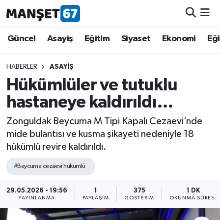
Güncel
Güncel
Asayiş
Eğitim
Siyaset
Ekonomi
Eğ
Asayiş
HABERLER
ASAYIŞ
Hükümlüler ve tutuklu
Siyaset
hastaneye kaldırıldı…
Spor
Zonguldak Beycuma M Tipi Kapalı Cezaevi’nde
mide bulantısı ve kusma şikayeti nedeniyle 18
Eğitim
hükümlü revire kaldırıldı.
Ekonomi
#Beycuma cezaevi hükümlü
Kültür-Sanat
29.05.2026 - 19:56
1
375
1 DK
YAYINLANMA
PAYLAŞIM
GÖSTERIM
OKUNMA SÜRESI
Magazin