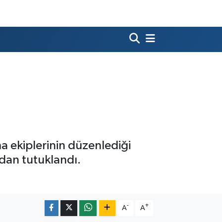
ma ekiplerinin düzenlediği
ndan tutuklandı.
-
+
A
A