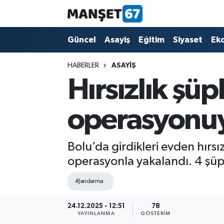
Güncel
Güncel
Asayiş
Eğitim
Siyaset
Ek
Asayiş
HABERLER
ASAYIŞ
Hırsızlık şü
Siyaset
operasyonuyl
Spor
Eğitim
Bolu’da girdikleri evden hırsı
operasyonla yakalandı. 4 şüph
Ekonomi
#Jandarma
Kültür-Sanat
24.12.2025 - 12:51
78
YAYINLANMA
GÖSTERIM
Magazin