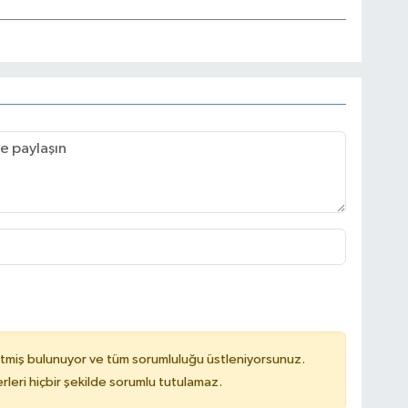
tmiş bulunuyor ve tüm sorumluluğu üstleniyorsunuz.
leri hiçbir şekilde sorumlu tutulamaz.