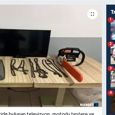
T
1
2
3
4
çeride bulunan televizyon, motorlu testere ve