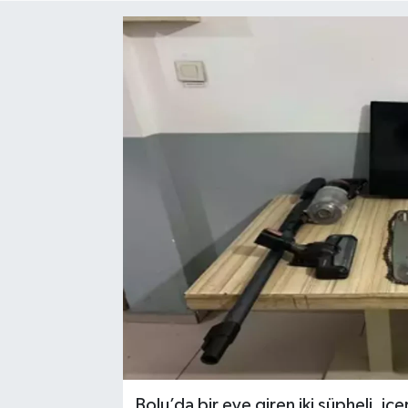
Medya
Mizah
Röportaj
Teknoloji
Bolu’da bir eve giren iki şüpheli, i