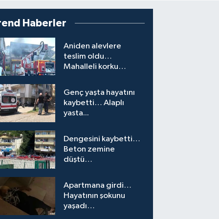
rend Haberler
Aniden alevlere
teslim oldu…
Mahalleli korku
yaşadı…
Genç yaşta hayatını
kaybetti… Alaplı
yasta...
Dengesini kaybetti…
Beton zemine
düştü…
Apartmana girdi…
Hayatının şokunu
yaşadı…