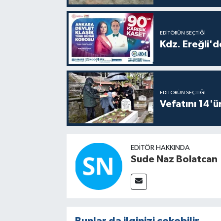
EDITÖRÜN SEÇTIĞI
Kdz. Ereğli'd
EDITÖRÜN SEÇTIĞI
Vefatını 14'ü
EDITÖR HAKKINDA
Sude Naz Bolatcan