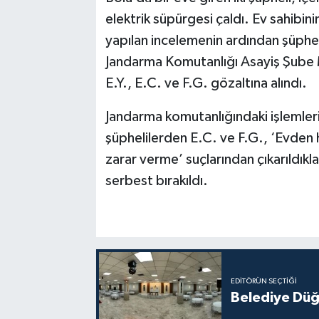
elektrik süpürgesi çaldı. Ev sahibini
yapılan incelemenin ardından şüphelil
Jandarma Komutanlığı Asayiş Şube M
E.Y., E.C. ve F.G. gözaltına alındı.
Jandarma komutanlığındaki işlemleri
şüphelilerden E.C. ve F.G., ‘Evden h
zarar verme’ suçlarından çıkarıldıkl
serbest bırakıldı.
EDITÖRÜN SEÇTIĞI
Belediye Düğ