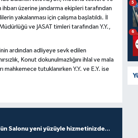
5
n ihbarı üzerine jandarma ekipleri tarafından
erin yakalanması için çalışma başlatıldı. İl
üdürlüğü ve JASAT timleri tarafından Y.Y.,
6
nin ardından adliyeye sevk edilen
ırsızlık, Konut dokunulmazlığını ihlal ve mala
arı mahkemece tutuklanırken Y.Y. ve E.Y. ise
Y
ün Salonu yeni yüzüyle hizmetinizde...