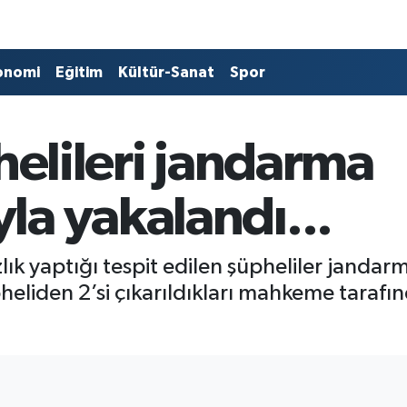
onomi
Eğitim
Kültür-Sanat
Spor
phelileri jandarma
a yakalandı...
zlık yaptığı tespit edilen şüpheliler jandar
eliden 2’si çıkarıldıkları mahkeme tarafı