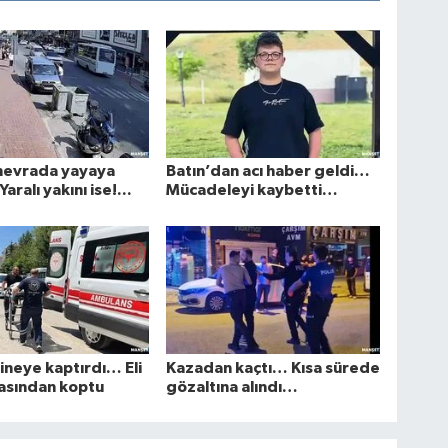
nevrada yayaya
Batın’dan acı haber geldi…
aralı yakını ise!...
Mücadeleyi kaybetti…
kineye kaptırdı… Eli
Kazadan kaçtı… Kısa sürede
zasından koptu
gözaltına alındı…