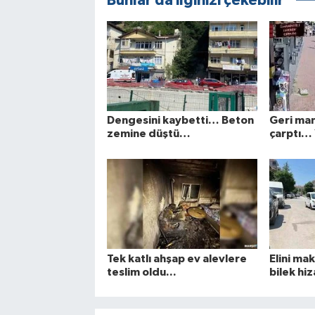
Bunlar da ilginizi çekebilir
Dengesini kaybetti… Beton
Geri ma
zemine düştü…
çarptı… Y
Tek katlı ahşap ev alevlere
Elini ma
teslim oldu...
bilek hi