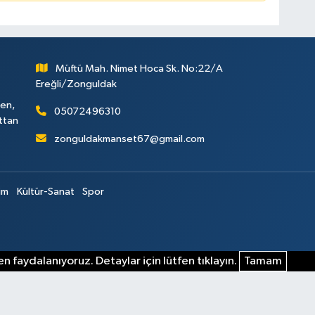
Müftü Mah. Nimet Hoca Sk. No:22/A
Ereğli/Zonguldak
ken,
05072496310
attan
zonguldakmanset67@gmail.com
im
Kültür-Sanat
Spor
n faydalanıyoruz. Detaylar için lütfen tıklayın.
Tamam