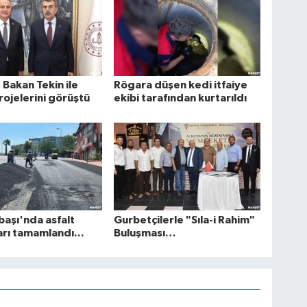
 Bakan Tekin ile
Rögara düşen kedi itfaiye
rojelerini görüştü
ekibi tarafından kurtarıldı
aşı'nda asfalt
Gurbetçilerle "Sıla-i Rahim"
arı tamamlandı...
Buluşması…