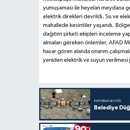
yumuşaması ile heyelan meydana ge
elektrik direkleri devrildi. Su ve el
mahallede kesintiler yaşandı. Bölg
dağıtım şirketi ekipleri inceleme y
almaları gereken önlemler, AFAD Müd
hasar gören alanda onarım çalışmal
yeniden elektrik ve suyun verilmesi 
EDITÖRÜN SEÇTIĞI
Belediye Düğ