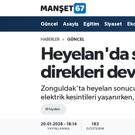
Güncel
Güncel
Asayiş
Eğitim
Siyaset
Ek
Asayiş
HABERLER
GÜNCEL
Heyelan'da s
Siyaset
direkleri dev
Spor
Eğitim
Zonguldak'ta heyelan sonucu s
elektrik kesintileri yaşanırke
Ekonomi
#Heyelan
Kültür-Sanat
20.01.2026 - 18:14
163
YAYINLANMA
GÖSTERIM
Magazin