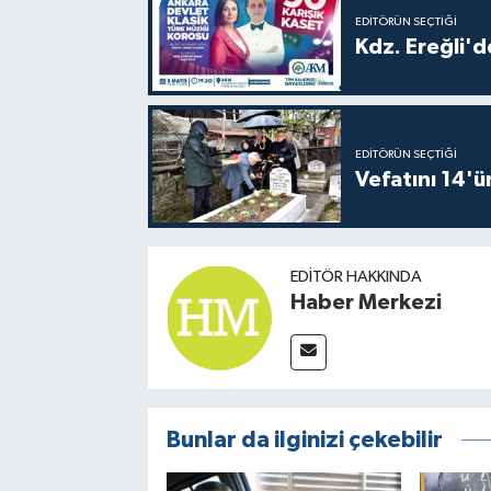
EDITÖRÜN SEÇTIĞI
Kdz. Ereğli'd
EDITÖRÜN SEÇTIĞI
Vefatını 14'ü
EDITÖR HAKKINDA
Haber Merkezi
Bunlar da ilginizi çekebilir