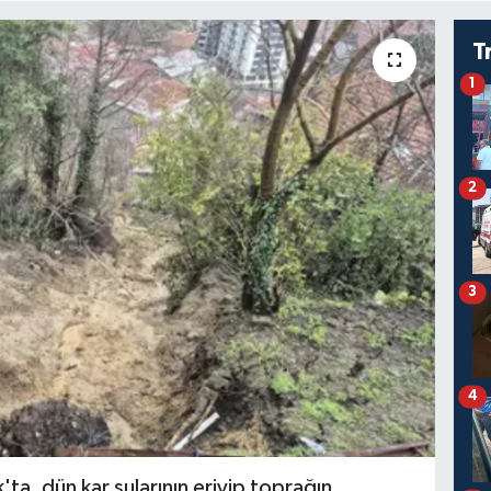
T
1
2
3
4
ta, dün kar sularının eriyip toprağın