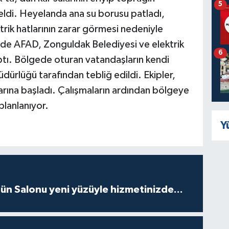
5
ldi. Heyelanda ana su borusu patladı,
ektrik hatlarının zarar görmesi nedeniyle
ede AFAD, Zonguldak Belediyesi ve elektrik
6
aptı. Bölgede oturan vatandaşların kendi
ürlüğü tarafından tebliğ edildi. Ekipler,
arına başladı. Çalışmaların ardından bölgeye
planlanıyor.
Y
ün Salonu yeni yüzüyle hizmetinizde...