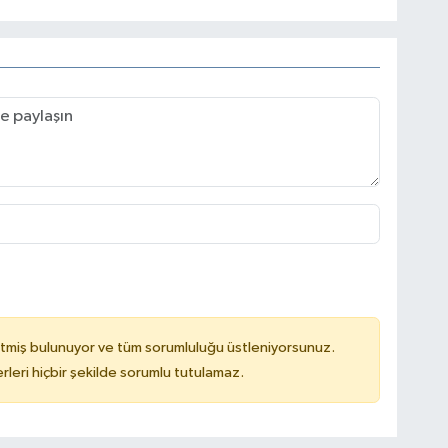
tmiş bulunuyor ve tüm sorumluluğu üstleniyorsunuz.
leri hiçbir şekilde sorumlu tutulamaz.