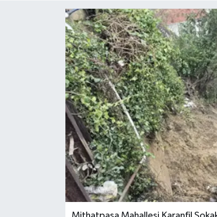
Medya
Mizah
Röportaj
Teknoloji
Mithatpaşa Mahallesi Karanfil Sokak'