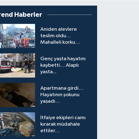
rend Haberler
Aniden alevlere
teslim oldu…
Mahalleli korku
yaşadı…
Genç yaşta hayatını
kaybetti… Alaplı
yasta...
Apartmana girdi…
Hayatının şokunu
yaşadı…
İtfaiye ekipleri camı
kırarak müdahale
ettiler…