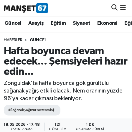
Güncel
Güncel
Asayiş
Eğitim
Siyaset
Ekonomi
Eğ
Asayiş
HABERLER
GÜNCEL
Hafta boyunca devam
Siyaset
edecek… Şemsiyeleri hazır
Spor
edin...
Eğitim
Zonguldak’ta hafta boyunca gök gürültülü
sağanak yağış etkili olacak. Nem oranının yüzde
Ekonomi
96’ya kadar çıkması bekleniyor.
#Sağanak yağmur meteoroloji
Kültür-Sanat
18.05.2026 - 17:48
121
1 DK
Magazin
YAYINLANMA
GÖSTERIM
OKUNMA SÜRESI