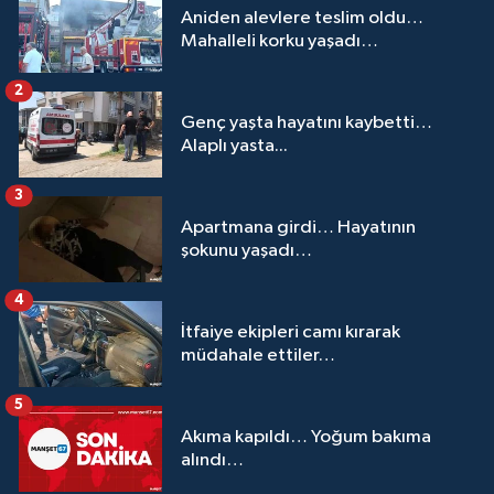
Aniden alevlere teslim oldu…
Mahalleli korku yaşadı…
2
Genç yaşta hayatını kaybetti…
Alaplı yasta...
3
Apartmana girdi… Hayatının
şokunu yaşadı…
4
İtfaiye ekipleri camı kırarak
müdahale ettiler…
5
Akıma kapıldı… Yoğum bakıma
alındı…