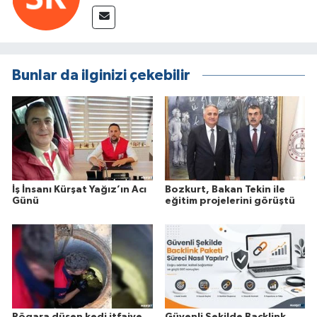
Bunlar da ilginizi çekebilir
İş İnsanı Kürşat Yağız’ın Acı
Bozkurt, Bakan Tekin ile
Günü
eğitim projelerini görüştü