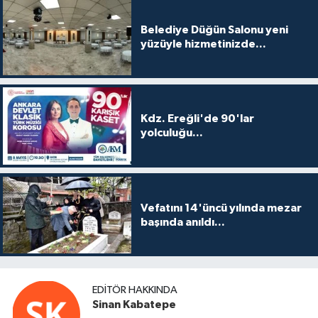
Belediye Düğün Salonu yeni
yüzüyle hizmetinizde...
Kdz. Ereğli'de 90'lar
yolculuğu...
Vefatını 14'üncü yılında mezar
başında anıldı...
EDITÖR HAKKINDA
Sinan Kabatepe