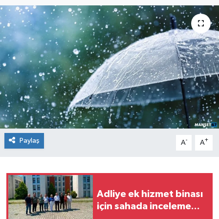
Medya
Mizah
Röportaj
Teknoloji
Paylaş
-
+
A
A
Adliye ek hizmet binası
için sahada inceleme...