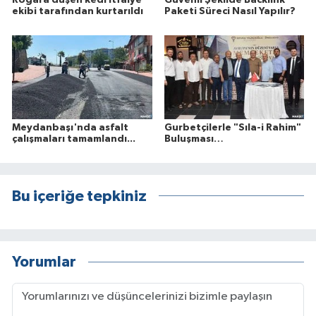
Rögara düşen kedi itfaiye
Güvenli Şekilde Backlink
ekibi tarafından kurtarıldı
Paketi Süreci Nasıl Yapılır?
Meydanbaşı'nda asfalt
Gurbetçilerle "Sıla-i Rahim"
çalışmaları tamamlandı...
Buluşması…
Bu içeriğe tepkiniz
Yorumlar