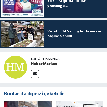
Kdz. Ereğli'de 90'lar
yolculuğu...
Vefatını 14'üncü yılında mezar
başında anıldı...
EDITÖR HAKKINDA
Haber Merkezi
Bunlar da ilginizi çekebilir