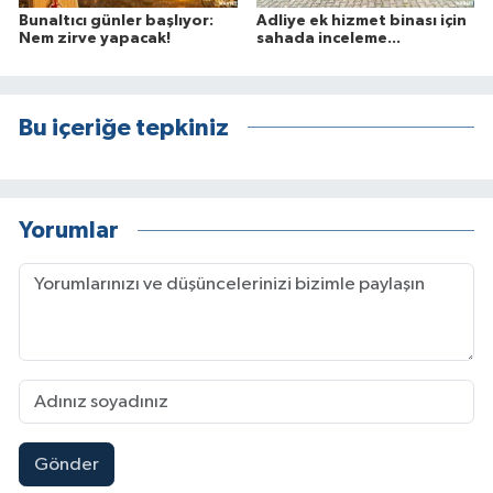
Bunaltıcı günler başlıyor:
Adliye ek hizmet binası için
Nem zirve yapacak!
sahada inceleme...
Bu içeriğe tepkiniz
Yorumlar
Gönder