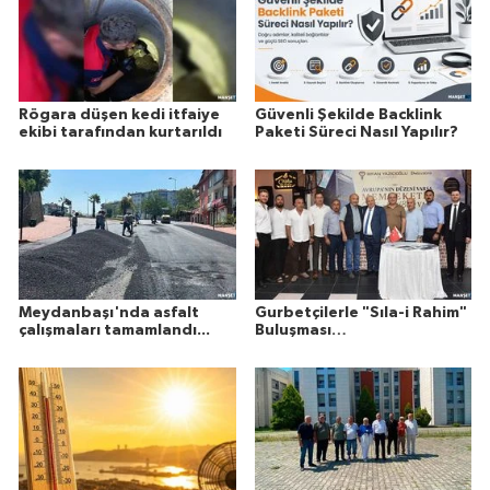
Rögara düşen kedi itfaiye
Güvenli Şekilde Backlink
ekibi tarafından kurtarıldı
Paketi Süreci Nasıl Yapılır?
Meydanbaşı'nda asfalt
Gurbetçilerle "Sıla-i Rahim"
çalışmaları tamamlandı...
Buluşması…