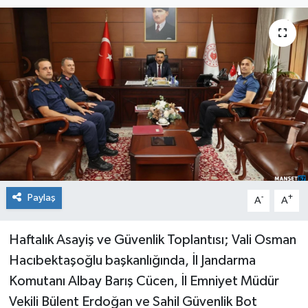
Medya
Mizah
Röportaj
Teknoloji
Paylaş
-
+
A
A
Haftalık Asayiş ve Güvenlik Toplantısı; Vali Osman
Hacıbektaşoğlu başkanlığında, İl Jandarma
Komutanı Albay Barış Cücen, İl Emniyet Müdür
Vekili Bülent Erdoğan ve Sahil Güvenlik Bot