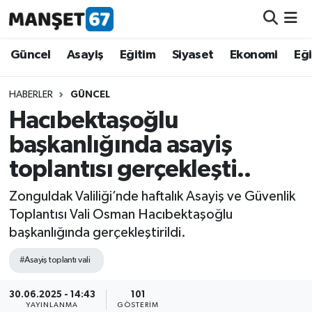
Güncel
Güncel
Asayiş
Eğitim
Siyaset
Ekonomi
Eğ
Asayiş
HABERLER
GÜNCEL
Hacıbektaşoğlu
Siyaset
başkanlığında asayiş
Spor
toplantısı gerçekleşti..
Eğitim
Zonguldak Valiliği’nde haftalık Asayiş ve Güvenlik
Toplantısı Vali Osman Hacıbektaşoğlu
Ekonomi
başkanlığında gerçekleştirildi.
#Asayiş toplantı vali
Kültür-Sanat
30.06.2025 - 14:43
101
Magazin
YAYINLANMA
GÖSTERIM