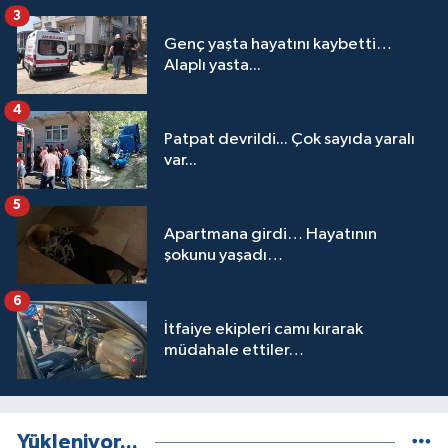
3
Genç yaşta hayatını kaybetti…
Alaplı yasta...
4
Patpat devrildi... Çok sayıda yaralı
var...
5
Apartmana girdi… Hayatının
şokunu yaşadı…
6
İtfaiye ekipleri camı kırarak
müdahale ettiler…
Yükleniyor...